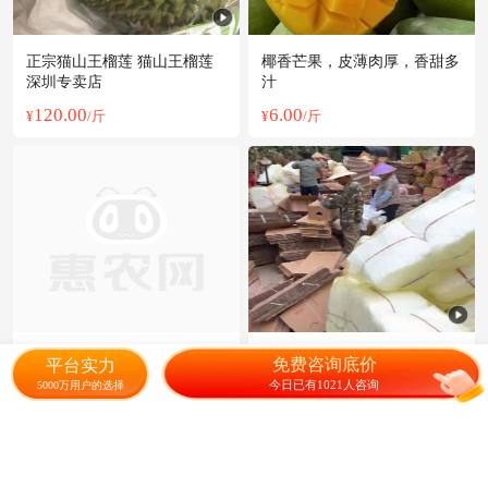
正宗猫山王榴莲 猫山王榴莲
椰香芒果，皮薄肉厚，香甜多
深圳专卖店
汁
120.00
6.00
¥
/斤
¥
/斤
海南椰子 2.5 - 3斤
海南地区 香蕉
免费咨询底价
平台实力
今日已有1021人咨询
5000万用户的选择
90.00
2.50
¥
/箱
¥
/斤