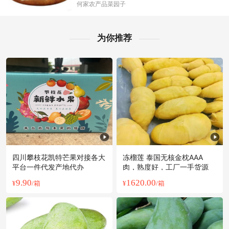
泰州市陈**老板14分钟前看了商品
何家农产品菜园子
附近徐**老板6小时前看了商品
附近戚**老板3小时前看了商品
为你推荐
泰州市夏**老板56分钟前获取了报价
泰州市张**老板1小时前成功采购
附近贺**老板20小时前询价供应商
附近杨**老板30分钟前看了商品
附近郭**老板23小时前看了商品
附近柳**老板18分钟前询价供应商
泰州市唐**老板44分钟前询价供应商
泰州市齐**老板16小时前成功采购
附近卢**老板2小时前成功采购
四川攀枝花凯特芒果对接各大
冻榴莲 泰国无核金枕AAA
平台一件代发产地代办
肉，熟度好，工厂一手货源
附近唐**老板29分钟前获取了报价
附近潘**老板24分钟前看了商品
9.90
1620.00
¥
/箱
¥
/箱