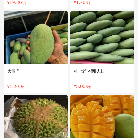
19.86
1.70
¥
/斤
¥
/斤
大青芒
桂七芒 4两以上
1.20
5.00
¥
/斤
¥
/斤