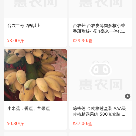
台农二号 2两以上
台农芒 台农皮薄肉多核小香
香甜甜核小到1毫米一件代发
包邮到家
3.00
29.90
¥
/斤
¥
/箱
小米蕉，香蕉，苹果蕉
冻榴莲 金枕榴莲盒装 AAA级
带核精选果肉 500克盒装 电
商团购
0.80
37.00
¥
/斤
¥
/盒