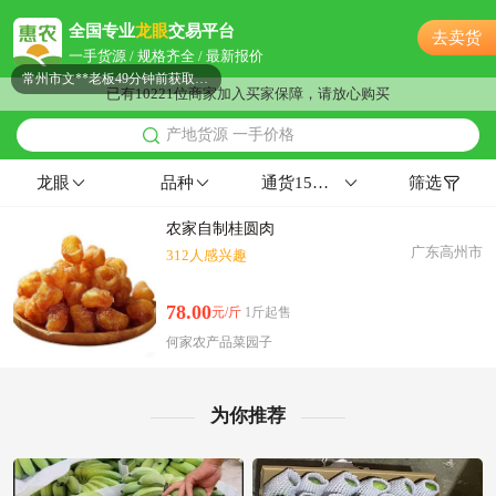
常州市汤**老板53分钟前看了商品
全国专业
龙眼
交易平台
去卖货
附近贺**老板5小时前看了商品
一手货源 / 规格齐全 / 最新报价
常州市文**老板49分钟前获取了报价
已有10221位商家加入买家保障，请放心购买
附近周**老板3小时前询价供应商
产地货源 一手价格
常州市洪**老板21分钟前看了商品
附近郭**老板4分钟前看了商品
龙眼
品种
通货15左右浅黄色0.95特级果
筛选
常州市郑**老板21小时前看了商品
农家自制桂圆肉
常州市江**老板13小时前成功采购
广东高州市
312人感兴趣
常州市钱**老板11小时前获取了报价
常州市冯**老板58分钟前询价供应商
78.00
元/斤
1斤起售
附近古**老板21分钟前询价供应商
何家农产品菜园子
附近潘**老板10分钟前获取了报价
附近郑**老板6小时前成功采购
附近徐**老板44分钟前获取了报价
为你推荐
常州市严**老板28分钟前询价供应商
附近文**老板19小时前获取了报价