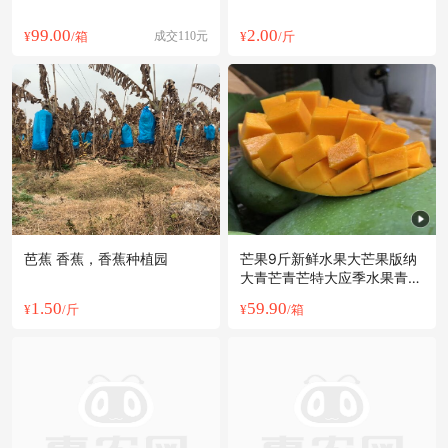
99.00
2.00
¥
/箱
成交110元
¥
/斤
芭蕉 香蕉，香蕉种植园
芒果9斤新鲜水果大芒果版纳
大青芒青芒特大应季水果青芒
果整箱
1.50
59.90
¥
/斤
¥
/箱