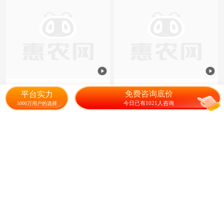
云南河口产地直销大青芒〈包
广西四季芒果 酸芒果 生芒果
免费咨询底价
平台实力
邮〉
酸脆
今日已有1021人咨询
5000万用户的选择
3.80
8.80
¥
/斤
成交1000元
¥
/斤