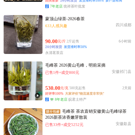
回头客多
24小时发货
发货准时率100%
多产业布局
7年老店
统祥茶叶批发
蒙顶山绿茶-2026春茶
四川成都
633人感兴趣
90.00
元/斤
2斤起售
6小时前
24小时发货
发货准时率50%
永清茗茶店
毛峰茶 2026黄山毛峰，明前采摘
安徽祁门县
已售1件+成交800元
530.00
元/克
500克起售
2天前
好评率100%
大家评价"物流速度非常快"
8年老店
皖君土特产
毛峰茶 茶农直销安徽黄山毛峰绿茶
2026新茶浓香嫩芽散装
安徽歙县
已售33件+成交5252元