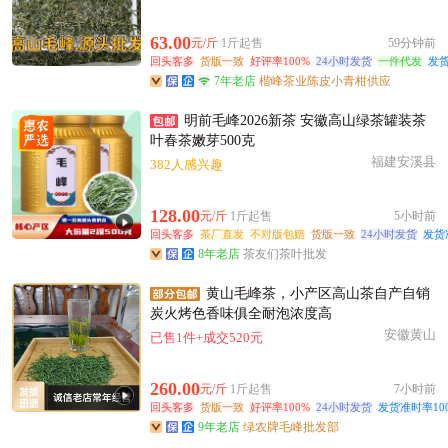
镇江市潘**老板32分钟前询价供应商
镇江市伍**老板13分钟前看了商品
63.00
元/斤
1斤起售
59分钟前
镇江市韩**老板12小时前询价供应商
回头客多
货版一致
好评率100%
24小时发货
一件代发
发货
7年老店
楷峰茶业陈皮小青柑供应
镇江市欧阳**老板10分钟前询价供应商
镇江市韩**老板16分钟前成功采购
明前毛峰2026新茶 安徽高山绿茶罐装茶
附近欧阳**老板12小时前看了商品
叶春茶嫩芽500克
福建安溪县
附近姜**老板9小时前询价供应商
382人感兴趣
附近宁**老板24分钟前成功采购
128.00
元/斤
1斤起售
5小时前
镇江市高**老板11小时前询价供应商
回头客多
茶厂直发
不对版包赔
货版一致
24小时发货
发货
镇江市薛**老板20小时前看了商品
8年老店
茶友们茶叶批发
镇江市康**老板16小时前询价供应商
黄山毛峰茶，小产区高山茶自产自销
镇江市唐**老板1分钟前询价供应商
炭火烤色香味俱全耐泡浓度高
镇江市陆**老板47分钟前获取了报价
安徽黄山
已售1件+成交520元
260.00
元/斤
1斤起售
7小时前
回头客多
货版一致
好评率100%
24小时发货
发货准时率10
9年老店
绿农牌毛峰批发部