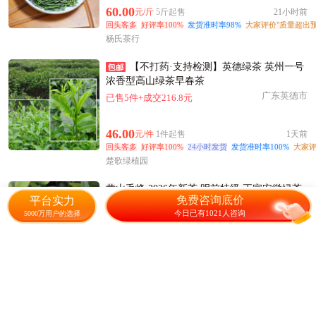
60.00
元/斤
5斤起售
21小时前
回头客多
好评率100%
发货准时率98%
大家评价"质量超出预
杨氏茶行
【不打药·支持检测】英德绿茶 英州一号
浓香型高山绿茶早春茶
广东英德市
已售5件+成交216.8元
46.00
元/件
1件起售
1天前
回头客多
好评率100%
24小时发货
发货准时率100%
大家评
楚歌绿植园
黄山毛峰 2026年新茶 明前特级 正宗安徽绿茶
免费咨询底价
平台实力
叶
今日已有1021人咨询
5000万用户的选择
安徽祁门县
1515人感兴趣
340.00
元/斤
2000斤起售
11小时前
发货准时率100%
多产业布局
4年老店
凫香园茶业
云南七子饼，普洱生春饼，黄金叶，