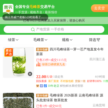
镇江市薛**老板22小时前看了商品
全国专业
毛峰茶
交易平台
去卖货
附近秦**老板11小时前看了商品
一手货源 / 规格齐全 / 最新报价
镇江市戚**老板1小时前看了商品
已有10221位商家加入买家保障，请放心购买
镇江市汪**老板3小时前看了商品
产地货源 一手价格
镇江市贺**老板17小时前获取了报价
镇江市吴**老板26分钟前看了商品
绿茶
毛峰茶
规格
筛选
镇江市李**老板24分钟前询价供应商
四川毛峰绿茶一芽一芯产地直发今年
附近洪**老板21分钟前询价供应商
新茶
镇江市张**老板35分钟前获取了报价
四川蒲江县
已售23件+成交1115元
附近潘**老板19分钟前看了商品
绿茶口碑榜第九名
镇江市齐**老板2分钟前成功采购
镇江市田**老板7小时前询价供应商
22.00
元/袋
1袋起售
4小时前
回头客多
茶厂直发
不对版包赔
货版一致
好评率100%
一
附近宁**老板8分钟前成功采购
10年老店
鲜怡鲜水果经营部
镇江市江**老板5小时前成功采购
附近钱**老板39分钟前看了商品
毛峰绿茶 2026新茶 云南毛峰绿茶 源
头批发绿茶 散茶批发
镇江市汤**老板17小时前成功采购
云南昆明
已售1件+成交60元