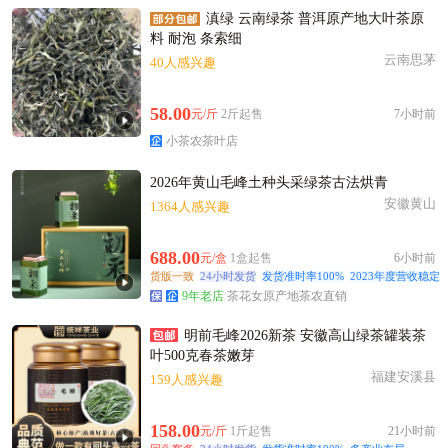
滇绿 云南绿茶 普洱原产地大叶茶原
料 耐泡 条索细
云南思茅
40人感兴趣
58.00
元/斤
2斤起售
7小时前
小茶农茶叶店
2026年黄山毛峰土种头采绿茶古法烘青
安徽黄山
1364人感兴趣
688.00
元/盒
1盒起售
6小时前
货版一致
24小时发货
发货准时率100%
2023年度营收稳定
9年老店
茶花女原产地茶农直销
明前毛峰2026新茶 安徽高山绿茶罐装茶
叶500克春茶嫩芽
福建安溪县
159人感兴趣
158.00
元/斤
1斤起售
21小时前