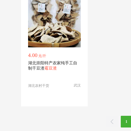
4.00
元/斤
湖北崇阳特产农家纯手工自
制干豆渣
霉豆渣
武汉
湖北农村干货
1