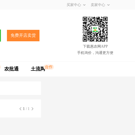
买家中心
卖家中心
免费开店卖货
下载惠农网APP
手机询价，沟通更方便
农批通
土流网
1
/ 1