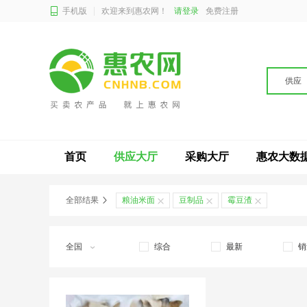
手机版
欢迎来到惠农网！
请登录
免费注册
供应
首页
供应大厅
采购大厅
惠农大数
全部结果
粮油米面
豆制品
霉豆渣
全国
综合
最新
销