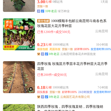
镇江市姚**老板2小时前看了商品
3.00
元/棵
0棵起售
1天前
货版一致
附近贺**老板4小时前成功采购
10年老店
绿万种业
附近聂**老板5小时前成功采购
附近董**老板16分钟前询价供应商
1000棵顺丰包邮云南昆明斗南各色系
玫瑰花苗大花月季种苗
附近韩**老板1小时前获取了报价
云南昆明
已售1200件+成交500元
附近郑**老板38分钟前成功采购
镇江市韩**老板21小时前看了商品
0.23
元/棵
10000棵起售
10小时前
镇江市齐**老板11小时前成功采购
假苗包赔
死苗补发
货版一致
好评率100%
发货准时率100%
镇江市宋**老板8小时前获取了报价
8年老店
云南昆明雷春花卉种苗批发
附近夏**老板2小时前成功采购
四季玫瑰 玫瑰苗月季苗丰花月季种苗大花月季
镇江市齐**老板15分钟前成功采购
花苗
云南昆明
镇江市严**老板12小时前看了商品
已售200件+成交80元
镇江市柳**老板11小时前获取了报价
0.18
镇江市苏**老板55分钟前成功采购
元/棵
10000棵起售
7小时前
回头客多
货版一致
好评率100%
24小时发货
发货准时率89
8年老店
云南国艺花卉有限公司
陕西四季玫瑰，四季玫瑰直销，四季玫瑰销