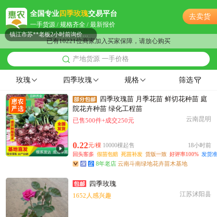
附近梁**老板35分钟前获取了报价
全国专业
四季玫瑰
交易平台
去卖货
附近邹**老板19分钟前看了商品
一手货源 / 规格齐全 / 最新报价
镇江市苏**老板2小时前询价供应商
已有10221位商家加入买家保障，请放心购买
附近葛**老板2小时前询价供应商
产地货源 一手价格
附近高**老板21分钟前看了商品
镇江市柳**老板18小时前看了商品
玫瑰
四季玫瑰
规格
筛选
附近高**老板59分钟前获取了报价
四季玫瑰苗 月季花苗 鲜切花种苗 庭
镇江市蒋**老板43分钟前获取了报价
院花卉种苗 绿化工程苗
镇江市程**老板1小时前获取了报价
云南昆明
已售500件+成交250元
镇江市朱**老板8分钟前询价供应商
附近唐**老板35分钟前成功采购
0.22
元/棵
10000棵起售
18小时前
镇江市冯**老板4小时前获取了报价
回头客多
假苗包赔
死苗补发
货版一致
好评率100%
发货准
8年老店
云南斗南绿地花卉苗木基地
镇江市伍**老板13小时前询价供应商
镇江市陈**老板36分钟前询价供应商
四季玫瑰
附近郭**老板15小时前看了商品
江苏沭阳县
1652人感兴趣
镇江市文**老板4小时前询价供应商