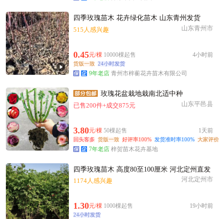
四季玫瑰苗木 花卉绿化苗木 山东青州发货
山东青州市
515人感兴趣
0.45
元/棵
10000棵起售
4小时前
货版一致
24小时发货
9年老店
青州市梓蘅花卉苗木有限公司
玫瑰花盆栽地栽南北适中种
山东平邑县
已售200件+成交875元
3.80
元/棵
50棵起售
1天前
回头客多
货版一致
好评率100%
发货准时率100%
大家评价
7年老店
梓贺苗木花卉基地
四季玫瑰苗木 高度80至100厘米 河北定州直发
河北定州市
1174人感兴趣
1.30
元/棵
1000棵起售
19小时前
24小时发货