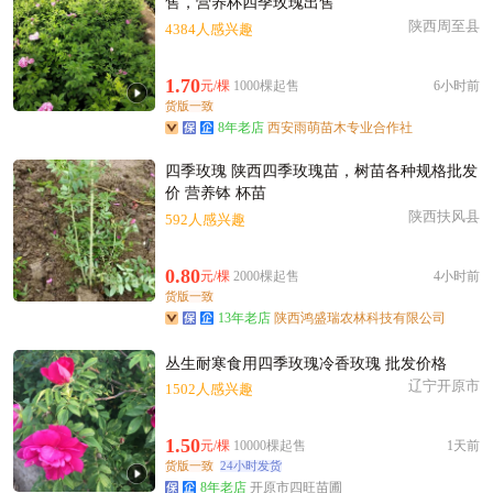
售，营养杯四季玫瑰出售
陕西周至县
4384人感兴趣
1.70
元/棵
1000棵起售
6小时前
货版一致
8年老店
西安雨萌苗木专业合作社
四季玫瑰 陕西四季玫瑰苗，树苗各种规格批发
价 营养钵 杯苗
陕西扶风县
592人感兴趣
0.80
元/棵
2000棵起售
4小时前
货版一致
13年老店
陕西鸿盛瑞农林科技有限公司
丛生耐寒食用四季玫瑰冷香玫瑰 批发价格
辽宁开原市
1502人感兴趣
1.50
元/棵
10000棵起售
1天前
货版一致
24小时发货
8年老店
开原市四旺苗圃