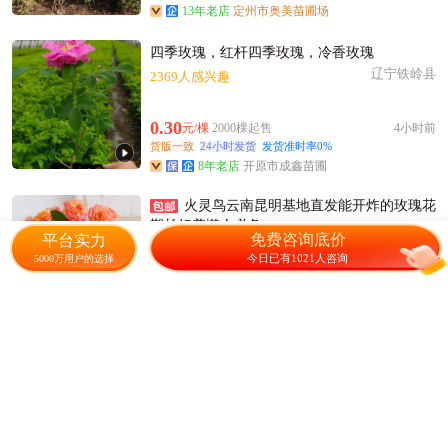
13年老店
定州市奥美苗圃场
四季玫瑰，红杆四季玫瑰，冷香玫瑰
辽宁铁岭县
2369人感兴趣
0.30
元/棵
2000棵起售
4小时前
货版一致
24小时发货
发货准时率0%
8年老店
开原市成鑫苗圃
火灵鸟云南昆明基地直发能开炸的玫瑰花
期长好养懒人必备
免费咨询底价
平台实力
云南昆明
1289人感兴趣
今日已有1021人咨询
5000万用户的选择
0.52
元/棵
5000棵起售
19小时前
货版一致
昆明市呈贡区开帅苗圃
四季玫瑰 多季刺玫 多季玫瑰
辽宁开原市
2831人感兴趣