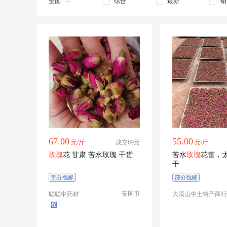
全国
综合
最新
销
咖啡玫瑰
卡罗拉
苦水玫瑰
冷香玫瑰
流星雨
路易十四
迷恋
迷你玫瑰
迷雾泡泡
食用玫瑰
食用玫瑰丰花一号
树状玫瑰
伊豆舞女
影星
朱丽叶
67.00
55.00
元/斤
成交69元
元/斤
玫瑰
花 甘肃 苦水玫瑰 干货
苦水
玫瑰
花蕾，
干
部分包邮
部分包邮
安国市
聪聪中药材
大漠山中土特产商行