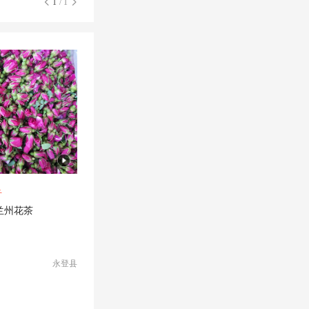
1
/ 1
斤
兰州花茶
永登县