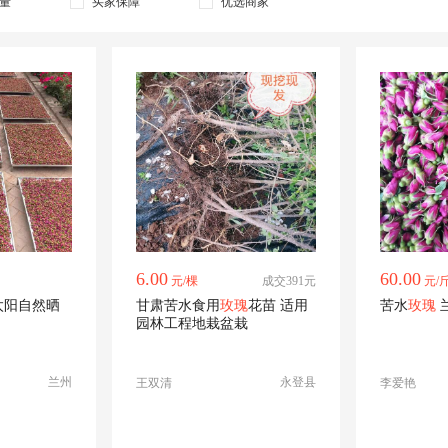
量
买家保障
优选商家
绿光
冷美人
绿色玫瑰
荔枝玫瑰
玫瑰花冠王
墨红玫瑰
四季玫瑰
沙漠玫瑰
苏醒
坦尼克
桃香
香槟玫瑰
紫玫瑰
钻石玫瑰
中天玫瑰
6.00
60.00
元/棵
成交391元
元/
太阳自然晒
甘肃苦水食用
玫瑰
花苗 适用
苦水
玫瑰
园林工程地栽盆栽
兰州
永登县
王双清
李爱艳