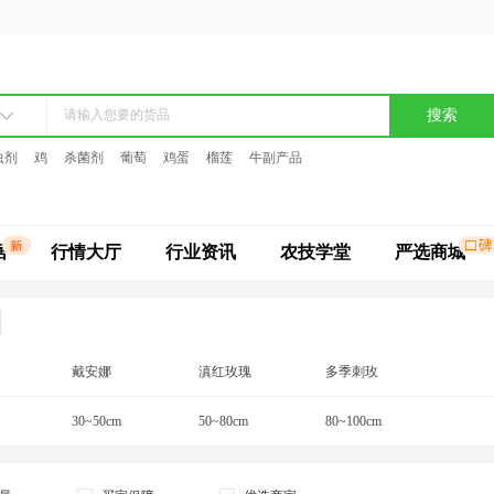
搜索
虫剂
鸡
杀菌剂
葡萄
鸡蛋
榴莲
牛副产品
据
行情大厅
行业资讯
农技学堂
严选商城
戴安娜
滇红玫瑰
多季刺玫
法国墨红玫瑰
30~50cm
粉佳人玫瑰
50~80cm
黑玫瑰
80~100cm
和音
海洋之歌
金边玫瑰