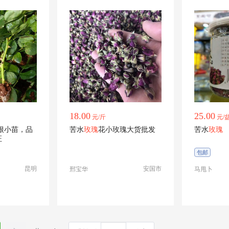
18.00
25.00
元/斤
元/
根小苗，品
苦水
玫瑰
花小玫瑰大货批发
苦水
玫瑰
证
包邮
昆明
安国市
邢宝华
马甩卜