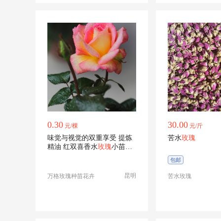
0.30
30.00
元/棵
元/斤
味觉与视觉的双重享受 提炼
苦水
玫瑰
精油 红双喜香水
玫瑰
小苗批
发零售
包邮
昆明
万格玫瑰种苗花卉
苦水玫瑰