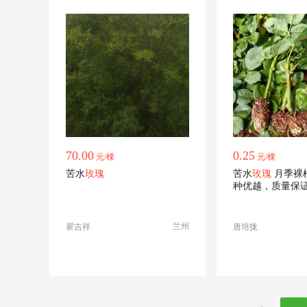
70.00
0.25
元/棵
元/棵
苦水
玫瑰
苦水
玫瑰
月季裸
种优越，质量保
兰州
瞿吉祥
唐培拢