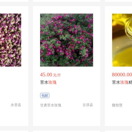
45.00
80000.00
元/斤
苦水
玫瑰
苦水
玫瑰
包邮
永登县
古浪县
甘肃苦水玫瑰
魏智慧