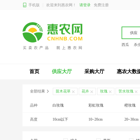
手机版
欢迎来到惠农网！
请登录
免费注册
供应
西瓜
杀
首页
供应大厅
采购大厅
惠农大数
全部结果
苗木花草
花卉
玫瑰
苦水玫瑰
品种
白玫瑰
彩虹玫瑰
橙玫瑰
高度
大马士革3号玫瑰
10cm以下
大桃红
10~20cm
多头玫瑰
20~30cm
黄玫瑰
红玫瑰
黑魔术