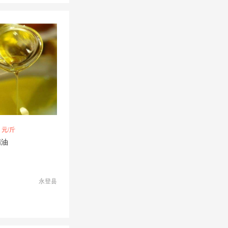
元/斤
精油
永登县