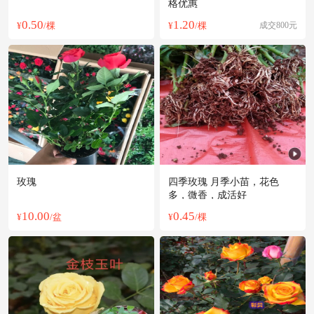
格优惠
0.50
1.20
¥
/棵
¥
/棵
成交800元
玫瑰
四季玫瑰 月季小苗，花色
多，微香，成活好
10.00
0.45
¥
/盆
¥
/棵