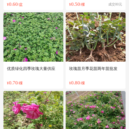
0.60
0.50
¥
/盆
¥
/棵
成交80元
优质绿化四季玫瑰大量供应
玫瑰苗月季花苗两年苗批发
0.70
0.80
¥
/棵
¥
/棵