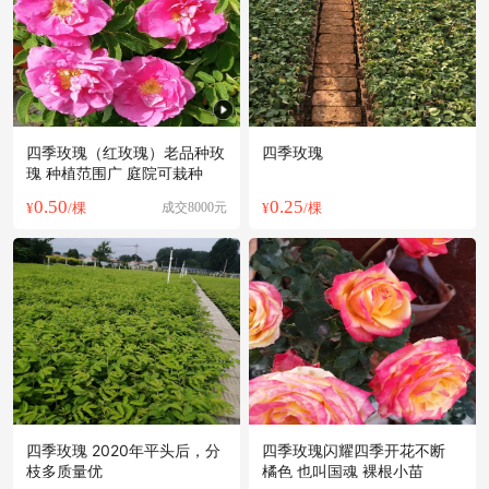
四季玫瑰（红玫瑰）老品种玫
四季玫瑰
瑰 种植范围广 庭院可栽种
0.50
0.25
¥
/棵
成交8000元
¥
/棵
四季玫瑰 2020年平头后，分
四季玫瑰闪耀四季开花不断
枝多质量优
橘色 也叫国魂 裸根小苗