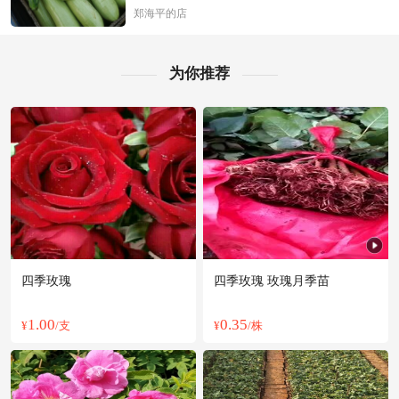
盐城市姜**老板14小时前获取了报价
郑海平的店
盐城市康**老板16小时前获取了报价
盐城市伍**老板17小时前成功采购
为你推荐
附近齐**老板6小时前询价供应商
盐城市沈**老板33分钟前成功采购
附近葛**老板19小时前询价供应商
附近姚**老板33分钟前看了商品
盐城市戚**老板20分钟前看了商品
附近赵**老板6小时前成功采购
附近岳**老板8分钟前获取了报价
盐城市宋**老板9分钟前获取了报价
附近洪**老板42分钟前成功采购
四季玫瑰
四季玫瑰 玫瑰月季苗
盐城市田**老板17小时前询价供应商
1.00
0.35
¥
/支
¥
/株