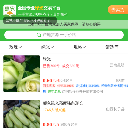
附近潘**老板21小时前看了商品
全国专业
绿光
交易平台
去卖货
盐城市姚**老板57分钟前看了商品
一手货源 / 规格齐全 / 最新报价
附近董**老板28分钟前成功采购
已有10221位商家加入买家保障，请放心购买
附近冯**老板20分钟前询价供应商
产地货源 一手价格
附近蒋**老板11小时前看了商品
附近孟**老板47分钟前成功采购
玫瑰
绿光
规格
筛选
盐城市邹**老板1小时前看了商品
绿光
附近何**老板24分钟前看了商品
云南昆明
已售300件+成交280元
盐城市姜**老板10小时前获取了报价
盐城市程**老板26分钟前成功采购
0.60
元/棵
0棵起售
6天前
附近邹**老板22分钟前看了商品
回头客多
好评率100%
发货准时率100%
经营年限全省同行前
盐城市徐**老板11小时前看了商品
10年老店
昆明靓仔花卉种苗有限公司
附近汤**老板41分钟前成功采购
颜色绿光亮度强条形长
附近陆**老板13小时前成功采购
山西长子县
1746人感兴趣
盐城市孙**老板37分钟前获取了报价
附近卢**老板58分钟前询价供应商
0.80
元/斤
3000斤起售