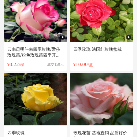
云南昆明斗南四季玫瑰/爱莎
四季玫瑰 法国红玫瑰盆栽
玫瑰苗/粉色玫瑰苗四季开花
庭院花卉
0.22
10.00
¥
/棵
成交150元
¥
/盆
四季玫瑰
玫瑰花苗 基地直销 品质好价