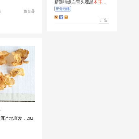
精选特级白背头茬黑
木耳
干
货米线商用凉拌菜螺蛳专用
部分包邮
鱼台县
园
整箱批发
广告
斤
耳产地直发…202