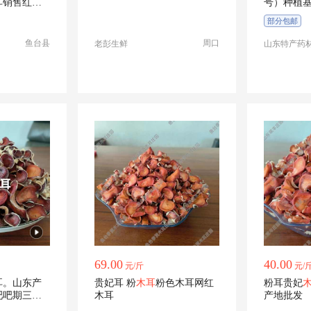
耳销售红木
号）种植基
品干品
部分包邮
鱼台县
周口
老彭生鲜
山东特产药
69.00
40.00
元/斤
元/
耳。山东产
贵妃耳 粉
木耳
粉色木耳网红
粉耳贵妃
吧吧期三吧
木耳
产地批发