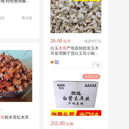
地 特色食用菌鲜
鱼台县
材店
26.00
元/斤
成交6957元
白玉
木耳
产地直销批发玉木
耳食用菌干货白玉耳小碗耳
白木耳
广告
斤
木耳
粉木耳红木耳
252.00
元/箱