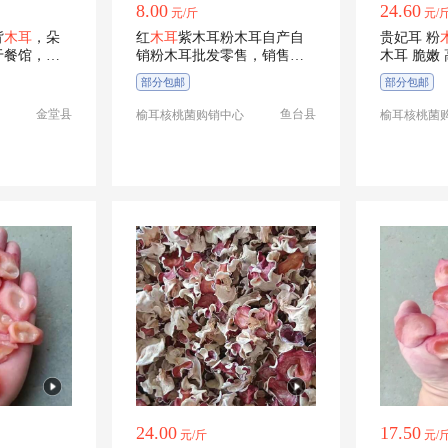
8.00
24.60
元/斤
元/
背
木耳
，朵
红
木耳
紫木耳粉木耳自产自
贵妃耳 粉
于餐馆，干
销粉木耳批发零售，销售粉
木耳 脆嫩
木耳基地
部分包邮
部分包邮
金堂县
鱼台县
榆耳核桃菌购销中心
榆耳核桃菌
24.00
17.50
元/斤
元/