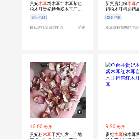
贵妃
木耳
粉木耳红木耳紫色
新货贵妃粉
木耳
粉木耳贵妃特色粉木耳厂家
销粉木耳精选精
发货规格精选
酒店品质保证
部分包邮
部分包邮
济南
榆耳核桃菌购销中心
榆耳核桃菌购销中心
46.00
9.90
元/斤
元/斤
贵妃粉
木耳
干货批发，产地
贵妃
木耳
粉木耳