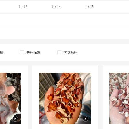
1：13
1：14
1：15
量
买家保障
优选商家