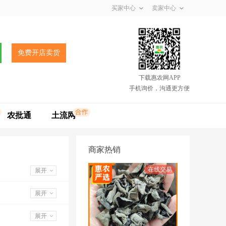
买家中心
卖家中心
免费开店卖货
下载惠农网APP
手机询价，沟通更方便
农批通
土流网
商家热销
展开
展开
展开