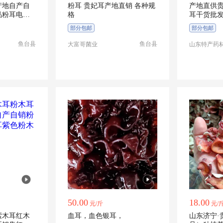
产地自产自
粉耳 贵妃耳产地直销 各种规
产地直供
品粉耳电商
格
耳干货批发
粉木耳
部分包邮
部分包邮
鱼台县
鱼台县
大富哥菌业
山东特产药
50.00
18.00
元/斤
元/
紫木耳红木
血耳，血色银耳，
山东济宁·