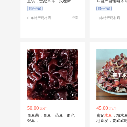
直供，贵妃木耳，头茬新
耳自产自销粉木
货，全国发货！
耳紫色粉木耳
部分包邮
部分包邮
济南
山东特产药材店
山东特产药材店
50.00
45.00
元/斤
元/斤
血耳菌，血耳，药耳，血色
贵妃
木耳
，粉木
银耳，
地直发，要武武
零零壹