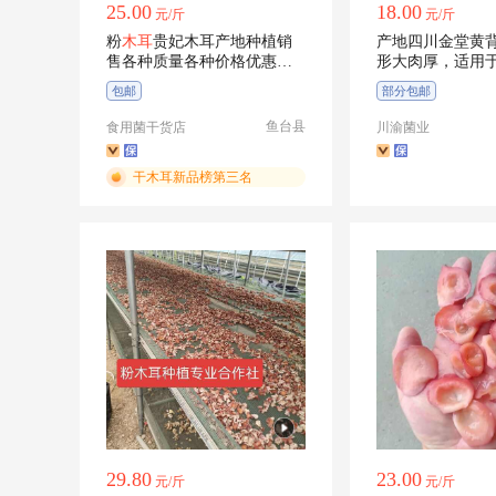
25.00
18.00
元/斤
元/斤
粉
木耳
贵妃木耳产地种植销
产地四川金堂黄
售各种质量各种价格优惠多
形大肉厚，适用
多
货店，一手货
包邮
部分包邮
鱼台县
食用菌干货店
川渝菌业
干木耳新品榜第三名
29.80
23.00
元/斤
元/斤