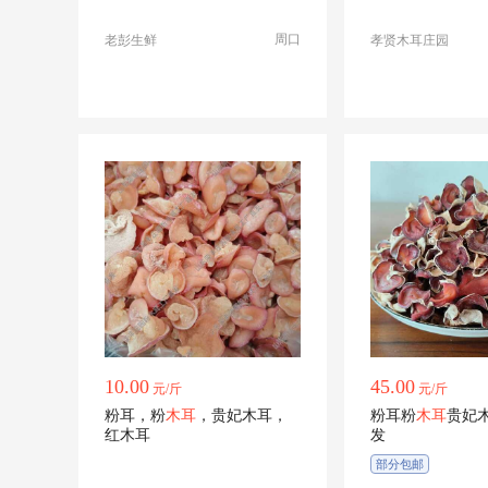
周口
老彭生鲜
孝贤木耳庄园
10.00
45.00
元/斤
元/斤
粉耳，粉
木耳
，贵妃木耳，
粉耳粉
木耳
贵妃
红木耳
发
部分包邮