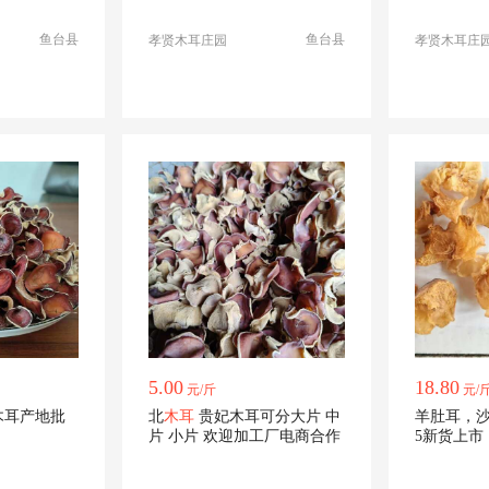
鱼台县
鱼台县
孝贤木耳庄园
孝贤木耳庄
5.00
18.80
元/斤
元/
木耳产地批
北
木耳
贵妃木耳可分大片 中
羊肚耳，沙
片 小片 欢迎加工厂电商合作
5新货上市