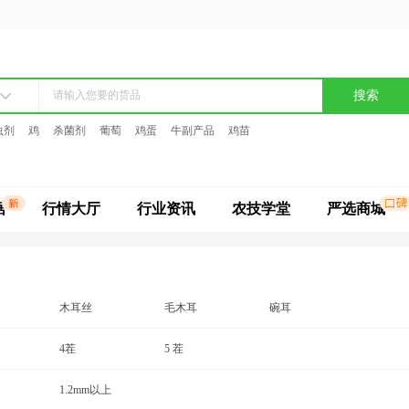
搜索
虫剂
鸡
杀菌剂
葡萄
鸡蛋
牛副产品
鸡苗
据
行情大厅
行业资讯
农技学堂
严选商城
木耳丝
毛木耳
碗耳
4茬
5 茬
1.2mm以上