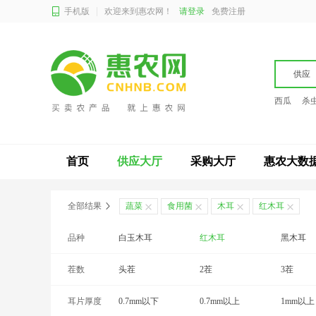
手机版
欢迎来到惠农网！
请登录
免费注册
供应
西瓜
杀
首页
供应大厅
采购大厅
惠农大数
全部结果
蔬菜
食用菌
木耳
红木耳
品种
白玉木耳
红木耳
黑木耳
茬数
皱木耳
头茬
2茬
3茬
耳片厚度
0.7mm以下
0.7mm以上
1mm以上