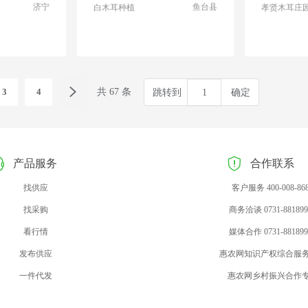
济宁
鱼台县
白木耳种植
孝贤木耳庄
3
4
共 67 条
跳转到
确定
产品服务
合作联系
找供应
客户服务 400-008-86
找采购
商务洽谈 0731-881899
看行情
媒体合作 0731-881899
发布供应
惠农网知识产权综合服
一件代发
惠农网乡村振兴合作