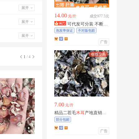
展开
14.00
元/斤
成交977.5元
展开
可代发可分装 不断货
东北黑
木耳
干货批发 肉黑厚
泡发率保证
不对版包赔
无根出摊电商
展开
部分包邮
广告
1
/ 4
7.00
元/斤
精品二茬毛
木耳
产地直销可
一件代发量大从优
部分包邮
广告