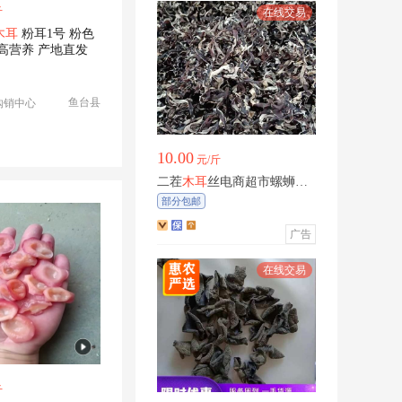
斤
木耳
粉耳1号 粉色
 高营养 产地直发
鱼台县
购销中心
10.00
元/斤
二茬
木耳
丝电商超市螺蛳粉
专用
部分包邮
广告
斤