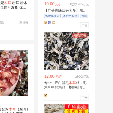
贵妃
木耳
粉耳 粉木
10.00
元/斤
成交156.5万元
全国可发货 优质
【广受青睐回头客多】东北
木耳
干货，小碗木耳，散装
泡发率保证
不对版包赔
包邮
无根
鱼台县
材店
广告
12.00
元/斤
成交247元
专业生产白背毛
木耳
丝，毛
木耳中的精品，螺蛳粉专
用。
广告
斤
贵妃粉
木耳
（粉耳1