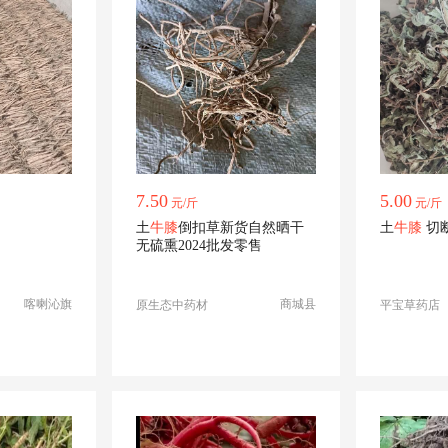
7.50
5.00
元/斤
元/斤
土
牛膝
倒扣草新货自然晒干
土
牛膝
切
无硫熏2024批发零售
喀喇沁旗
商城县
原生态中药材
平宝草药店