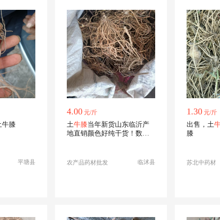
4.00
1.30
元/斤
元/斤
土牛膝
土
牛膝
当年新货山东临沂产
出售，土
地直销颜色好纯干货！数量
膝
有限速度抢购
平塘县
临沭县
农产品药材批发
苏北中药材