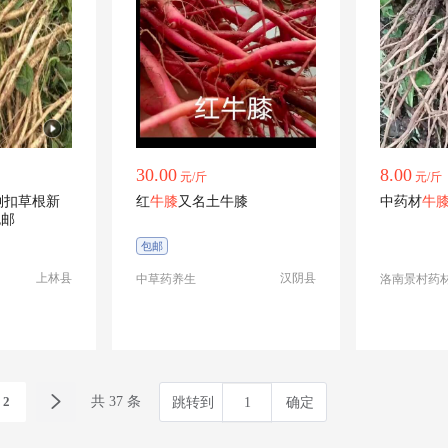
30.00
8.00
元/斤
元/斤
倒扣草根新
红
牛膝
又名土牛膝
中药材
牛
包邮
包邮
上林县
汉阴县
中草药养生
洛南景村药
2
共 37 条
跳转到
确定