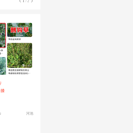
1
/ 2
斤
牛膝
河池
乡