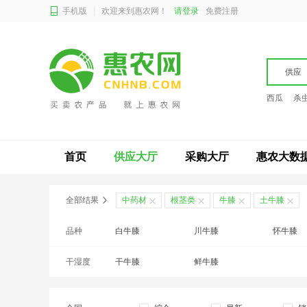
手机版
欢迎来到惠农网！
请登录
免费注册
供应
西瓜
杀
首页
供应大厅
采购大厅
惠农大数
全部结果
中药材
根茎类
牛膝
土牛膝
品种
白牛膝
川牛膝
怀牛膝
干湿度
干牛膝
鲜牛膝