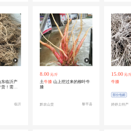
8.00
15.00
元/斤
元/
山东临沂产
土
牛膝
山上挖过来的柳叶牛
牛膝
干货！需要
膝
部分包邮
临沂
黎平县
黔农山货
婷婷土特产