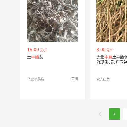
15.00
8.00
元/斤
元/斤
土
牛膝
头
大量
牛膝
土牛膝
鲜现采5元/斤不
莆田
平宝草药店
农人山货
1