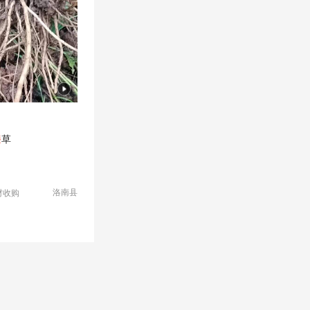
膝
草
洛南县
材收购