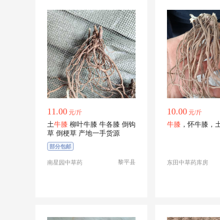
11.00
10.00
元/斤
元/斤
土
牛膝
柳叶牛膝 牛各膝 倒钩
牛膝
，怀牛膝，
草 倒梗草 产地一手货源
部分包邮
黎平县
南星园中草药
东田中草药库房