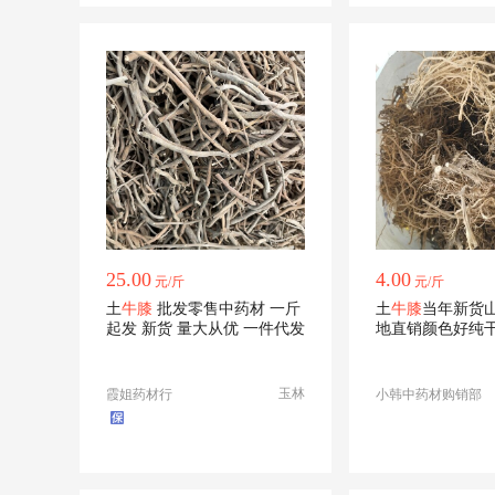
25.00
4.00
元/斤
元/斤
土
牛膝
批发零售中药材 一斤
土
牛膝
当年新货
起发 新货 量大从优 一件代发
地直销颜色好纯
的老板请联系
玉林
霞姐药材行
小韩中药材购销部