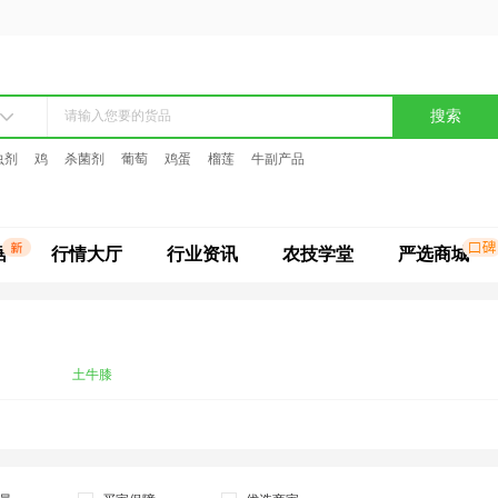
搜索
虫剂
鸡
杀菌剂
葡萄
鸡蛋
榴莲
牛副产品
据
行情大厅
行业资讯
农技学堂
严选商城
土牛膝