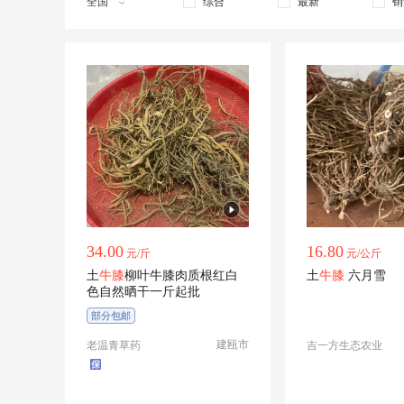
全国
综合
最新
销
34.00
16.80
元/斤
元/公斤
土
牛膝
柳叶牛膝肉质根红白
土
牛膝
六月雪
色自然晒干一斤起批
部分包邮
建瓯市
老温青草药
吉一方生态农业