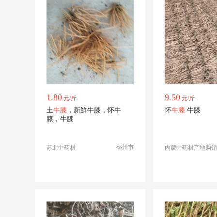
1.80
9.50
元/斤
元/斤
土
牛膝
，新鮮牛膝，怀牛
怀
牛膝
牛膝
膝，牛膝
邳州市
苏北中药材
内蒙中药材产地购销