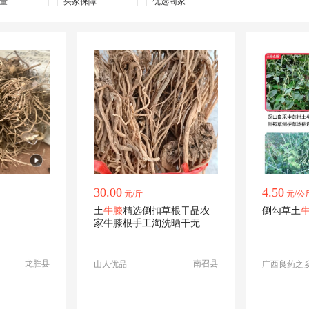
量
买家保障
优选商家
30.00
4.50
元/斤
元/公
土
牛膝
精选倒扣草根干品农
倒勾草土
家牛膝根手工淘洗晒干无硫
无添中药材
龙胜县
南召县
山人优品
广西良药之