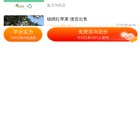
秦卫华的店
锦绣红苹果 便宜出售
辽宁盖州市
1166人感兴趣
免费咨询底价
平台实力
今日已有1021人咨询
5000万用户的选择
1.20
元/斤
10000斤起售
李振的店
鸡心果 酸酸甜甜 特脆
江苏沛县
341人感兴趣
2.00
元/斤
1000斤起售
润东家庭农场
塞外红苹果
内蒙古库伦旗
654人感兴趣
4.00
元/斤
5000斤起售