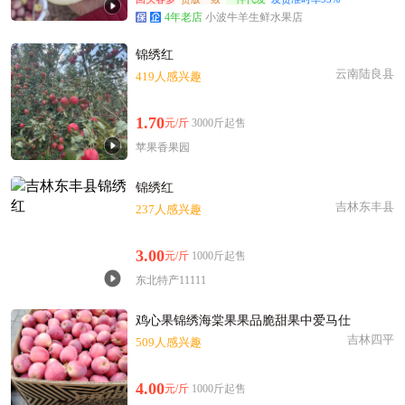
4年老店
小波牛羊生鲜水果店
锦绣红
云南陆良县
419人感兴趣
1.70
元/斤
3000斤起售
苹果香果园
锦绣红
吉林东丰县
237人感兴趣
3.00
元/斤
1000斤起售
东北特产11111
鸡心果锦绣海棠果果品脆甜果中爱马仕
吉林四平
509人感兴趣
4.00
元/斤
1000斤起售