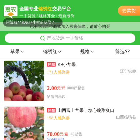
泰州市柳**老板15小时前获取了报价
全国专业
锦绣红
交易平台
去卖货
泰州市戚**老板15小时前获取了报价
一手货源 / 规格齐全 / 最新报价
附近程**老板14小时前获取了报价
已有10221位商家加入买家保障，请放心购买
附近邓**老板15小时前询价供应商
产地货源 一手价格
附近张**老板11小时前看了商品
附近钱**老板23小时前成功采购
苹果
锦绣红
规格
筛选
附近柳**老板56分钟前获取了报价
K9小苹果
泰州市董**老板5小时前成功采购
辽宁铁岭
171人感兴趣
泰州市孙**老板8小时前看了商品
附近唐**老板5分钟前看了商品
2.00
元/斤
1000斤起售
附近陆**老板20分钟前询价供应商
哈哈的果园
附近朱**老板10小时前询价供应商
附近蔡**老板43分钟前成功采购
山西富士苹果，糖心脆甜爽口
泰州市苏**老板18小时前获取了报价
山西临猗县
158人感兴趣
泰州市高**老板21小时前成功采购
附近潘**老板20小时前看了商品
70.00
元/箱
1箱起售
24小时发货