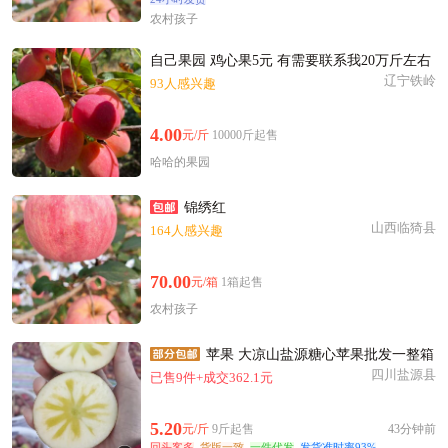
泰州市江**老板12小时前成功采购
农村孩子
附近吴**老板59分钟前询价供应商
泰州市钱**老板25分钟前成功采购
自己果园 鸡心果5元 有需要联系我20万斤左右
辽宁铁岭
泰州市秦**老板59分钟前看了商品
93人感兴趣
附近欧阳**老板3分钟前看了商品
4.00
元/斤
10000斤起售
附近柳**老板1小时前询价供应商
哈哈的果园
泰州市卢**老板6分钟前成功采购
附近洪**老板8小时前询价供应商
锦绣红
附近宁**老板22小时前看了商品
山西临猗县
164人感兴趣
泰州市江**老板40分钟前成功采购
泰州市秦**老板26分钟前看了商品
70.00
元/箱
1箱起售
附近孙**老板22分钟前询价供应商
农村孩子
泰州市康**老板6分钟前询价供应商
苹果 大凉山盐源糖心苹果批发一整箱
四川盐源县
已售9件+成交362.1元
5.20
元/斤
9斤起售
43分钟前
回头客多
货版一致
一件代发
发货准时率93%