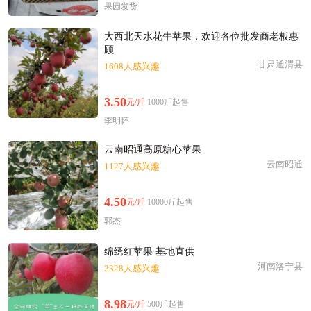
果园发货
大西北天水花牛苹果，欢迎各位批发商老板惠
顾
甘肃通渭县
1608人感兴趣
3.50
元/斤
1000斤起售
李明怀
云南昭通高原糖心苹果
云南昭通
1127人感兴趣
4.50
元/斤
10000斤起售
郭杰
绵绣红苹果 基地直供
河南洛宁县
2328人感兴趣
8.98
元/斤
500斤起售