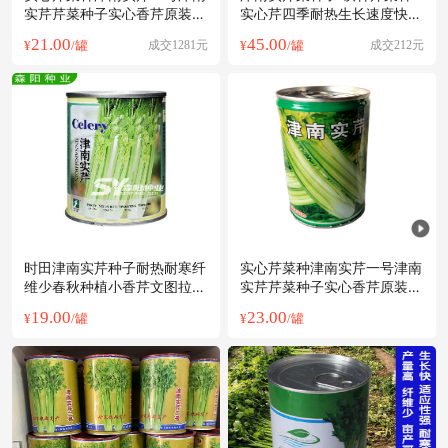
实芹芹菜种子实心香芹原装正
实心芹四季耐热生长速度快
品耐热
基地用
21.00
45.00
¥
/罐
成交1281元
¥
/罐
成交212元
时田津南实芹种子耐热耐寒纤
实心芹菜种津南实芹一号津南
维少春秋种植小香芹文图拉高
实芹芹菜种子实心香芹原装正
产抽苔晚
品耐热
19.00
23.00
¥
/罐
¥
/罐