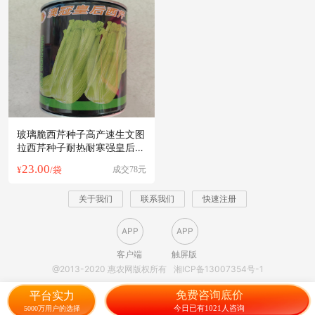
玻璃脆西芹种子高产速生文图
拉西芹种子耐热耐寒强皇后西
芹不抽苔
23.00
¥
/袋
成交78元
关于我们
联系我们
快速注册
APP
APP
客户端
触屏版
@2013-2020 惠农网版权所有
湘ICP备13007354号-1
免费咨询底价
平台实力
今日已有1021人咨询
5000万用户的选择