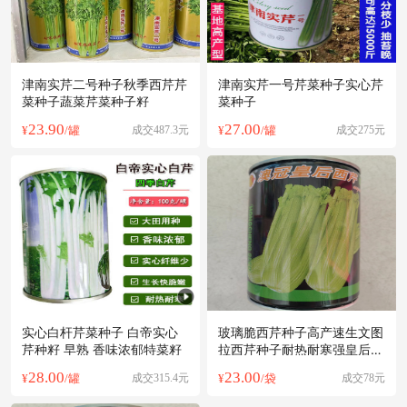
津南实芹二号种子秋季西芹芹
津南实芹一号芹菜种子实心芹
菜种子蔬菜芹菜种子籽
菜种子
23.90
27.00
¥
/罐
成交487.3元
¥
/罐
成交275元
实心白杆芹菜种子 白帝实心
玻璃脆西芹种子高产速生文图
芹种籽 早熟 香味浓郁特菜籽
拉西芹种子耐热耐寒强皇后西
芹不抽苔
28.00
23.00
¥
/罐
成交315.4元
¥
/袋
成交78元