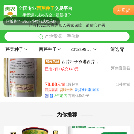
附近阳**老板20小时前成功采购
全国专业
西芹种子
交易平台
去卖货
常州市秦**老板26分钟前询价供应商
一手货源 / 规格齐全 / 最新报价
附近蒋**老板22小时前成功采购
已有10221位商家加入买家保障，请放心购买
附近沈**老板20分钟前询价供应商
产地货源 一手价格
附近蔡**老板8小时前询价供应商
常州市董**老板17分钟前获取了报价
芹菜种子
西芹种子
≤3%≥99%预包装
筛选
常州市宋**老板38分钟前看了商品
西芹种子双港西芹，
附近柳**老板18小时前看了商品
河南夏邑县
已售2件+成交140元
常州市罗**老板23小时前成功采购
附近秦**老板23小时前看了商品
70.00
元/罐
1罐起售
16小时前
常州市冯**老板58分钟前看了商品
回头客多
货版一致
发货准时率100%
附近汪**老板9小时前看了商品
8年老店
万蔬优质种子
附近姜**老板51分钟前询价供应商
附近康**老板1小时前获取了报价
为你推荐
附近姜**老板43分钟前询价供应商
常州市张**老板6小时前询价供应商