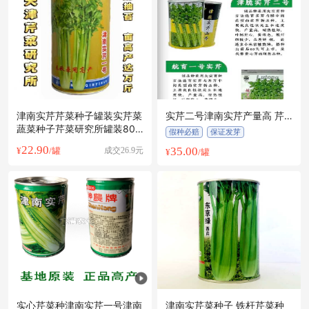
常州市张**老板18小时前获取了报价
常州市赵**老板55分钟前询价供应商
附近齐**老板18分钟前看了商品
常州市郭**老板4小时前询价供应商
附近古**老板6小时前看了商品
附近孟**老板14分钟前成功采购
常州市蒋**老板12小时前看了商品
津南实芹芹菜种子罐装实芹菜
实芹二号津南实芹产量高 芹
蔬菜种子芹菜研究所罐装80
菜种子芹菜味道好 净含量80
附近李**老板48分钟前成功采购
假种必赔
保证发芽
克包邮发
克
22.90
附近蔡**老板2小时前成功采购
35.00
¥
/罐
成交26.9元
¥
/罐
常州市冯**老板34分钟前成功采购
常州市周**老板20小时前看了商品
附近许**老板5小时前获取了报价
附近韩**老板2小时前询价供应商
附近何**老板10小时前看了商品
实心芹菜种津南实芹一号津南
津南实芹菜种子 铁杆芹菜种