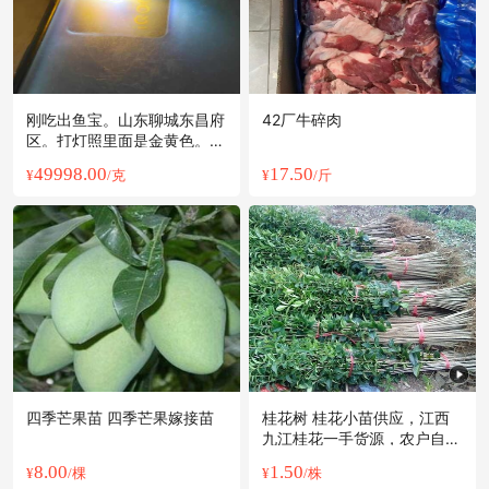
刚吃出鱼宝。山东聊城东昌府
42厂牛碎肉
区。打灯照里面是金黄色。品
相完好。
49998.00
17.50
¥
/克
¥
/斤
四季芒果苗 四季芒果嫁接苗
桂花树 桂花小苗供应，江西
九江桂花一手货源，农户自产
自销价格优惠批发
8.00
1.50
¥
/棵
¥
/株