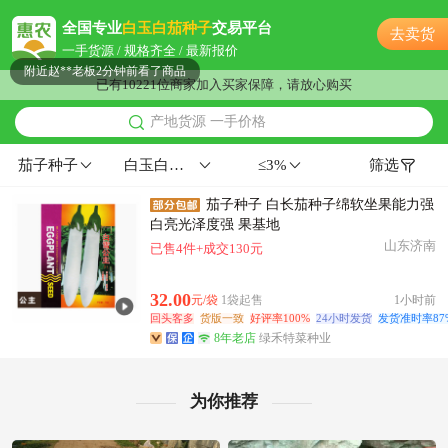
附近胡**老板51分钟前成功采购
全国专业
白玉白茄种子
交易平台
去卖货
附近韩**老板6分钟前获取了报价
一手货源 / 规格齐全 / 最新报价
附近赵**老板2分钟前看了商品
已有10221位商家加入买家保障，请放心购买
附近岳**老板53分钟前获取了报价
产地货源 一手价格
附近董**老板16分钟前获取了报价
附近葛**老板33分钟前看了商品
茄子种子
白玉白茄种子
≤3%
筛选
附近梁**老板12小时前看了商品
茄子种子 白长茄种子绵软坐果能力强
附近徐**老板33分钟前成功采购
白亮光泽度强 果基地
附近伍**老板18小时前获取了报价
山东济南
已售4件+成交130元
附近唐**老板10小时前询价供应商
附近阳**老板19小时前看了商品
32.00
元/袋
1袋起售
1小时前
附近徐**老板6小时前获取了报价
回头客多
货版一致
好评率100%
24小时发货
发货准时率87
8年老店
绿禾特菜种业
附近郭**老板21分钟前询价供应商
附近陈**老板50分钟前获取了报价
附近董**老板22小时前看了商品
为你推荐
附近谢**老板18小时前获取了报价