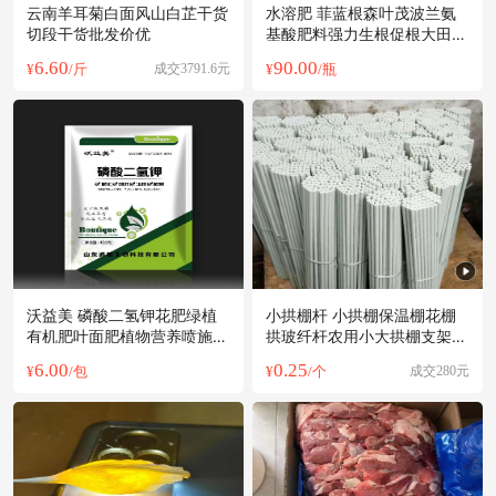
云南羊耳菊白面风山白芷干货
水溶肥 菲蓝根森叶茂波兰氨
切段干货批发价优
基酸肥料强力生根促根大田果
树蔬菜通用
6.60
90.00
¥
/斤
成交3791.6元
¥
/瓶
沃益美 磷酸二氢钾花肥绿植
小拱棚杆 小拱棚保温棚花棚
有机肥叶面肥植物营养喷施撒
拱玻纤杆农用小大拱棚支架纤
施冲施肥
维棒大棚
6.00
0.25
¥
/包
¥
/个
成交280元