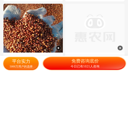
黑龙江高粱
油菜籽
免费咨询底价
平台实力
今日已有1021人咨询
5000万用户的选择
2.10
3.30
¥
/斤
¥
/斤