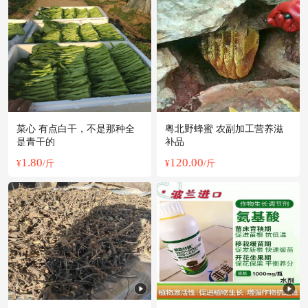
附近伍**老板14小时前询价供应商
附近姚**老板4小时前成功采购
附近苏**老板2分钟前看了商品
附近周**老板15小时前看了商品
附近梁**老板52分钟前看了商品
附近罗**老板48分钟前询价供应商
附近阳**老板11小时前成功采购
菜心 有点白干，不是那种全
粤北野蜂蜜 农副加工营养滋
附近何**老板20小时前获取了报价
是青干的
补品
附近岳**老板23小时前询价供应商
1.80
120.00
¥
/斤
¥
/斤
附近谢**老板52分钟前看了商品
附近孟**老板33分钟前询价供应商
附近孙**老板52分钟前询价供应商
附近戚**老板23小时前获取了报价
附近蒋**老板27分钟前看了商品