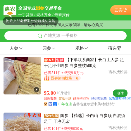
附近孟**老板2分钟前获取了报价
全国专业
园参
交易平台
去卖货
附近邓**老板47分钟前询价供应商
一手货源 / 规格齐全 / 最新报价
附近文**老板51分钟前成功采购
已有10221位商家加入买家保障，请放心购买
附近董**老板19小时前获取了报价
产地货源 一手价格
附近薛**老板14小时前询价供应商
附近杨**老板2小时前看了商品
人参
园参
规格
筛选
泰州市贺**老板11小时前询价供应商
【下单联系商家】长白山人参 足
附近赵**老板22分钟前询价供应商
干足秤生晒参 白参整枝500克
泰州市程**老板9小时前询价供应商
吉林抚松县
已售511件+成交9.8万元
附近梁**老板3小时前看了商品
园参热销榜第一名
附近姜**老板18分钟前成功采购
附近欧阳**老板9小时前询价供应商
95.00
10斤起售
电话
回头客多
货版一致
好评率99%
24小时发货
发货准时率100
附近文**老板6小时前成功采购
10年老店
吉林省益珍源中药材经销行
泰州市董**老板20分钟前成功采购
泰州市孟**老板21分钟前成功采购
园参 【精选】长白山 白参须 白混须
足干 干净无杂
附近韩**老板11分钟前获取了报价
吉林抚松县
已售101件+成交9050元