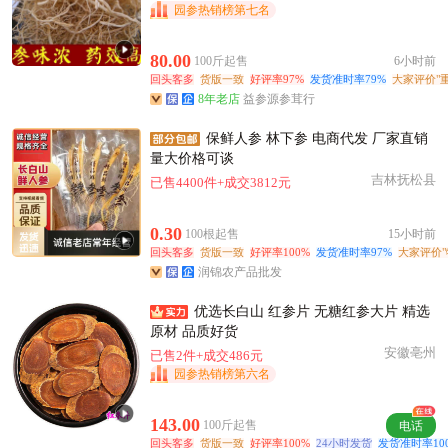
附近古**老板4小时前获取了报价
园参热销榜第七名
附近李**老板1小时前看了商品
附近苏**老板3分钟前询价供应商
80.00
100斤起售
6小时前
回头客多
货版一致
好评率97%
发货准时率79%
大家评价"重
附近冯**老板9分钟前看了商品
8年老店
益参源参茸行
泰州市高**老板22小时前成功采购
附近张**老板6小时前成功采购
保鲜人参 林下参 电商代发 厂家直销
量大价格可谈
泰州市卢**老板34分钟前获取了报价
吉林抚松县
已售4400件+成交3812元
泰州市杨**老板57分钟前获取了报价
泰州市许**老板20小时前成功采购
0.30
100根起售
15小时前
附近郑**老板1小时前获取了报价
回头客多
货版一致
好评率100%
发货准时率97%
大家评价"
附近薛**老板23小时前成功采购
润锦农产品批发
优选长白山 红参片 无糖红参大片 精选
原材 品质好货
安徽亳州
已售2件+成交486元
园参热销榜第六名
143.00
100斤起售
电话
回头客多
货版一致
好评率100%
24小时发货
发货准时率10