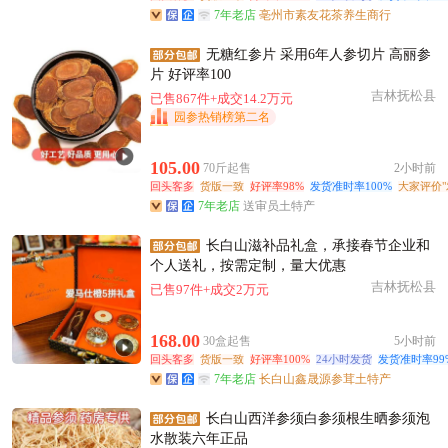
7年老店
亳州市素友花茶养生商行
无糖红参片 采用6年人参切片 高丽参
片 好评率100
吉林抚松县
已售867件+成交14.2万元
园参热销榜第二名
105.00
70斤起售
2小时前
回头客多
货版一致
好评率98%
发货准时率100%
大家评价"
7年老店
送审员土特产
长白山滋补品礼盒，承接春节企业和
个人送礼，按需定制，量大优惠
吉林抚松县
已售97件+成交2万元
168.00
30盒起售
5小时前
回头客多
货版一致
好评率100%
24小时发货
发货准时率99
7年老店
长白山鑫晟源参茸土特产
长白山西洋参须白参须根生晒参须泡
水散装六年正品