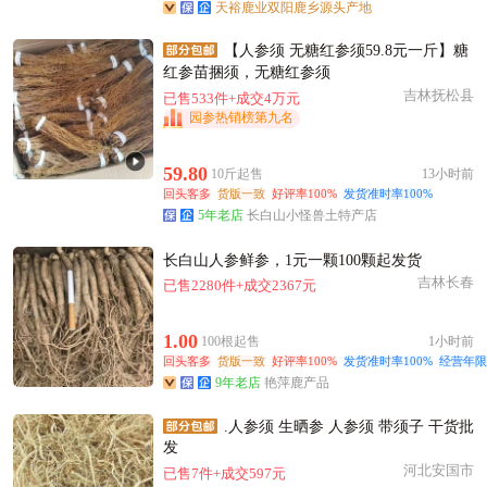
天裕鹿业双阳鹿乡源头产地
【人参须 无糖红参须59.8元一斤】糖
红参苗捆须，无糖红参须
吉林抚松县
已售533件+成交4万元
园参热销榜第九名
59.80
10斤起售
13小时前
回头客多
货版一致
好评率100%
发货准时率100%
5年老店
长白山小怪兽土特产店
长白山人参鲜参，1元一颗100颗起发货
吉林长春
已售2280件+成交2367元
1.00
100根起售
1小时前
回头客多
货版一致
好评率100%
发货准时率100%
经营年限
9年老店
艳萍鹿产品
.人参须 生晒参 人参须 带须子 干货批
发
河北安国市
已售7件+成交597元