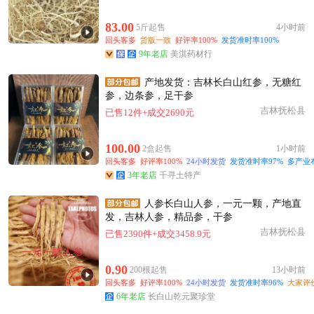
83.00
5斤起售
4小时前
回头客多
货版一致
好评率100%
发货准时率100%
9年老店
美淇药材行
产地发货：吉林长白山红参，无糖红
参，边条参，足干参
吉林抚松县
已售12件+成交2690元
100.00
2盒起售
1小时前
回头客多
好评率100%
24小时发货
发货准时率97%
多产业
3年老店
千寻土特产
人参长白山人参，一元一颗，产地直
发，吉林人参，精品参，干参
吉林抚松县
已售2390件+成交3458.9元
0.90
200根起售
13小时前
回头客多
好评率100%
24小时发货
发货准时率96%
大家评
6年老店
长白山乾元聚珍堂