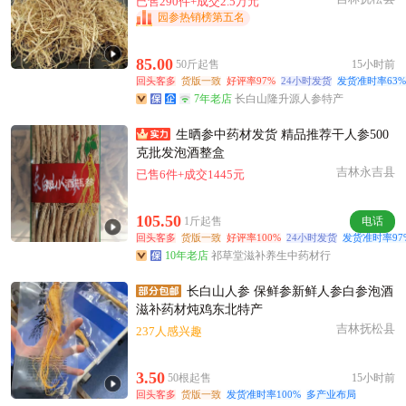
已售290件+成交2.5万元
园参热销榜第五名
85.00
50斤起售
15小时前
回头客多
货版一致
好评率97%
24小时发货
发货准时率63%
7年老店
长白山隆升源人参特产
生晒参中药材发货 精品推荐干人参500
克批发泡酒整盒
吉林永吉县
已售6件+成交1445元
105.50
1斤起售
电话
回头客多
货版一致
好评率100%
24小时发货
发货准时率97
10年老店
祁草堂滋补养生中药材行
长白山人参 保鲜参新鲜人参白参泡酒
滋补药材炖鸡东北特产
吉林抚松县
237人感兴趣
3.50
50根起售
15小时前
回头客多
货版一致
发货准时率100%
多产业布局