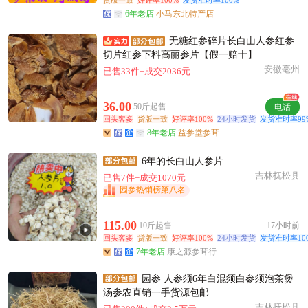
货版一致
好评率100%
发货准时率100%
6年老店
小马东北特产店
无糖红参碎片长白山人参红参
切片红参下料高丽参片【假一赔十】
安徽亳州
已售33件+成交2036元
36.00
50斤起售
电话
回头客多
货版一致
好评率100%
24小时发货
发货准时率99
8年老店
益参堂参茸
6年的长白山人参片
吉林抚松县
已售7件+成交1070元
园参热销榜第八名
115.00
10斤起售
17小时前
回头客多
货版一致
好评率100%
24小时发货
发货准时率10
7年老店
康之源参茸行
园参 人参须6年白混须白参须泡茶煲
汤参农直销一手货源包邮
吉林抚松县