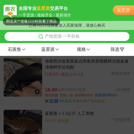
附近贺**老板2小时前成功采购
全国专业
蓝星斑
交易平台
去卖货
附近邹**老板5分钟前获取了报价
一手货源 / 规格齐全 / 最新报价
附近吴**老板12小时前看了商品
已有10221位商家加入买家保障，请放心购买
附近宋**老板11分钟前获取了报价
产地货源 一手价格
附近冯**老板9小时前获取了报价
附近宋**老板20小时前看了商品
石斑鱼
蓝星斑
规格
筛选
附近夏**老板46分钟前看了商品
海南西沙蓝星斑蓝点斑鱼肉质细腻鲜活放血速
附近薛**老板5小时前成功采购
冻锁鲜空运包邮
附近汤**老板23小时前看了商品
海南琼海市
已售6件+成交1193.4元
附近徐**老板19分钟前看了商品
附近韩**老板22小时前询价供应商
58.00
元/斤
90000斤起售
18小时前
附近柳**老板14小时前成功采购
回头客多
货版一致
好评率100%
发货准时率99%
5年老店
华东生鲜产地供应链
附近姜**老板51分钟前看了商品
附近张**老板45分钟前询价供应商
蓝星斑 1-1.5公斤 人工养殖
附近柳**老板6小时前成功采购
广东雷州市
6665人感兴趣
附近梁**老板15小时前询价供应商