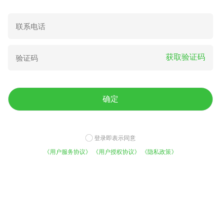
珍珠龙胆石斑鱼 珍珠龙胆青
珍珠龙胆石斑鱼 人工养殖 0.5
岛市
公斤以下
获取验证码
22.60
9.00
¥
/斤
¥
/条
确定
登录即表示同意
《用户服务协议》
《用户授权协议》
《隐私政策》
鲜活淡水石斑鱼水产批发
优质:淡水石斑鱼苗、大量供
免费咨询底价
平台实力
应全国空运
今日已有1021人咨询
5000万用户的选择
32.00
0.60
¥
/斤
¥
/条