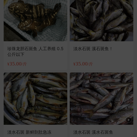
珍珠龙胆石斑鱼 人工养殖 0.5
淡水石斑 溪石斑鱼！
公斤以下
35.00
35.00
¥
/斤
¥
/斤
淡水石斑 新鲜剖肚急冻
淡水石斑 溪水石斑鱼