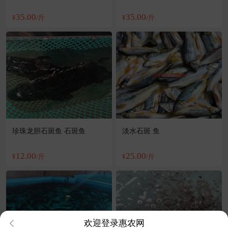
35.00
35.00
¥
/斤
¥
/斤
珍珠龙胆石斑鱼 石斑鱼
淡水石斑 鱼
12.00
25.00
¥
/斤
¥
/斤
欢迎登录惠农网