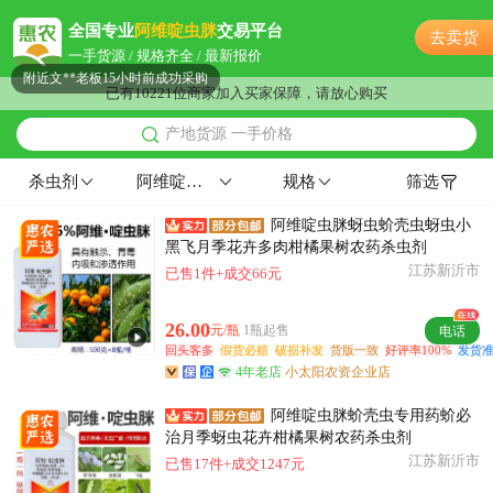
附近郑**老板17小时前询价供应商
全国专业
阿维啶虫脒
交易平台
去卖货
附近齐**老板12分钟前看了商品
一手货源 / 规格齐全 / 最新报价
附近文**老板15小时前成功采购
已有10221位商家加入买家保障，请放心购买
附近周**老板41分钟前成功采购
产地货源 一手价格
附近洪**老板3小时前获取了报价
附近宁**老板47分钟前成功采购
杀虫剂
阿维啶虫脒
规格
筛选
附近姚**老板14小时前获取了报价
阿维啶虫脒蚜虫蚧壳虫蚜虫小
附近严**老板12小时前获取了报价
黑飞月季花卉多肉柑橘果树农药杀虫剂
附近柳**老板21分钟前获取了报价
江苏新沂市
已售1件+成交66元
附近董**老板4小时前获取了报价
附近严**老板44分钟前获取了报价
26.00
元/瓶
1瓶起售
电话
附近古**老板11小时前询价供应商
回头客多
假货必赔
破损补发
货版一致
好评率100%
发货准
4年老店
小太阳农资企业店
附近齐**老板7小时前成功采购
附近欧阳**老板30分钟前询价供应商
阿维啶虫脒蚧壳虫专用药蚧必
附近程**老板19小时前询价供应商
治月季蚜虫花卉柑橘果树农药杀虫剂
江苏新沂市
已售17件+成交1247元
附近陈**老板58分钟前看了商品