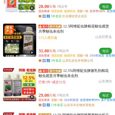
附近夏**老板2小时前成功采购
28.00
元/瓶
1瓶起售
电话
附近阳**老板13小时前成功采购
回头客多
假货必赔
破损补发
货版一致
好评率100%
发货准
附近潘**老板41分钟前获取了报价
5年老店
红石榴农资企业店
附近朱**老板7分钟前成功采购
12.5阿维啶虫脒棉花蚜虫观赏
附近胡**老板55分钟前询价供应商
月季蚜虫杀虫剂
附近秦**老板32分钟前询价供应商
山东巨野县
113人感兴趣
附近郭**老板39分钟前看了商品
附近田**老板8小时前获取了报价
31.00
元/瓶
20瓶起售
电话
附近姜**老板50分钟前成功采购
回头客多
假货必赔
破损补发
货版一致
24小时发货
发货准
5年老店
山东忆农化学有限公司
附近洪**老板15分钟前获取了报价
附近秦**老板11小时前成功采购
12.5%阿维啶虫脒微乳剂棉花
蚜虫观赏月季蚜虫杀虫剂
附近薛**老板6小时前成功采购
山东潍坊
已售1件+成交32元
附近岳**老板1分钟前获取了报价
附近夏**老板5小时前看了商品
29.00
元/瓶
20瓶起售
电话
回头客多
货版一致
24小时发货
发货准时率99%
多产业布
11年老店
山东乐丰生物农资批发