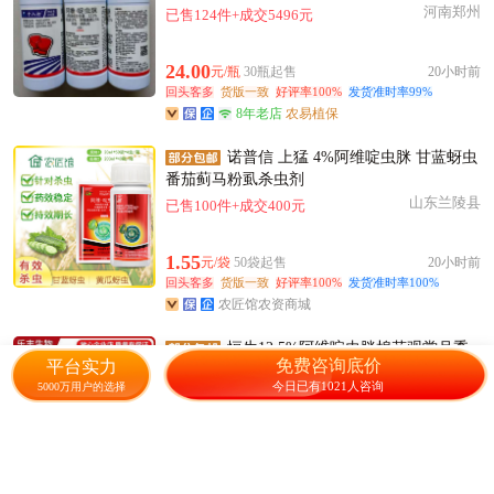
河南郑州
已售124件+成交5496元
24.00
元/瓶
30瓶起售
20小时前
回头客多
货版一致
好评率100%
发货准时率99%
8年老店
农易植保
诺普信 上猛 4%阿维啶虫脒 甘蓝蚜虫
番茄蓟马粉虱杀虫剂
山东兰陵县
已售100件+成交400元
1.55
元/袋
50袋起售
20小时前
回头客多
货版一致
好评率100%
发货准时率100%
农匠馆农资商城
恒生12.5%阿维啶虫脒棉花观赏月季
免费咨询底价
平台实力
蚜虫杀虫剂农药
今日已有1021人咨询
5000万用户的选择
山东潍坊
75人感兴趣
30.00
元/瓶
20瓶起售
15小时前
回头客多
货版一致
发货准时率100%