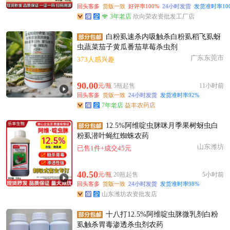
回头客多
货版一致
好评率100%
24小时发货
发货准时率10
3年老店
欣向荣农资批发工厂店
白粉虱速杀内吸触杀白粉虱稻飞虱蚜
虫蔬菜茄子黄瓜番茄草莓杀虫剂
广东东莞市
373人感兴趣
90.00
元/瓶
5瓶起售
11小时前
回头客多
货版一致
24小时发货
发货准时率92%
7年老店
益丰农药店
12.5%阿维啶虫脒咪月季果树蚜虫白
粉虱潜叶蝇红蜘蛛农药
山东潍坊
已售1件+成交45元
40.50
元/瓶
20瓶起售
5小时前
回头客多
货版一致
24小时发货
发货准时率98%
山东潍坊农资批发店
十八打12.5%阿维啶虫脒微乳剂白粉
虱触杀胃毒渗透杀虫剂农药