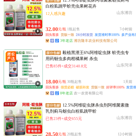
12.5%阿维啶虫脒阿维菌素蚜虫蓟马
白粉虱跳甲蚧壳虫果树花卉
山东潍坊
12人感兴趣
32.00
元/瓶
1瓶起售
7小时前
回头客多
货版一致
24小时发货
发货准时率100%
多产业布
3年老店
潍坊隆丰农业科技有限公司
毅植黑湮王6%阿维啶虫脒 蚧壳虫专
用药蚜虫多肉柑橘果树 杀虫
山东菏泽
已售85件+成交3140.8元
18.00
元/瓶
30瓶起售
1天前
回头客多
假货必赔
破损补发
货版一致
好评率100%
发货准
8年老店
农一农资有限公司
12.5%阿维啶虫脒杀虫剂阿维菌素微
乳剂蓟马蚜虫白粉虱跳甲蚧
山东潍坊
已售23件+成交655元
28.50
元/瓶
20瓶起售
12小时前