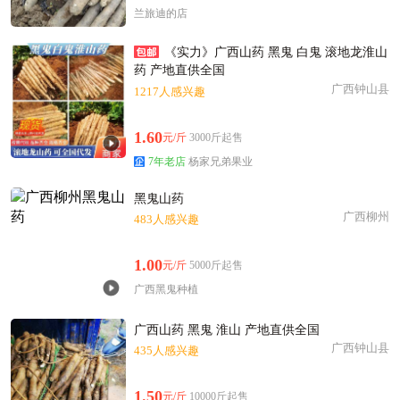
附近江**老板12分钟前获取了报价
兰旅迪的店
镇江市汤**老板17小时前成功采购
镇江市卢**老板5小时前看了商品
《实力》广西山药 黑鬼 白鬼 滚地龙淮山
药 产地直供全国
附近张**老板23小时前获取了报价
广西钟山县
1217人感兴趣
附近卢**老板20分钟前成功采购
附近吕**老板29分钟前询价供应商
1.60
元/斤
3000斤起售
镇江市梁**老板1小时前获取了报价
7年老店
杨家兄弟果业
镇江市秦**老板18小时前询价供应商
镇江市齐**老板15小时前获取了报价
黑鬼山药
广西柳州
附近严**老板11小时前获取了报价
483人感兴趣
附近韩**老板53分钟前成功采购
1.00
元/斤
5000斤起售
附近江**老板19小时前成功采购
广西黑鬼种植
附近古**老板15小时前看了商品
广西山药 黑鬼 淮山 产地直供全国
广西钟山县
435人感兴趣
1.50
元/斤
10000斤起售