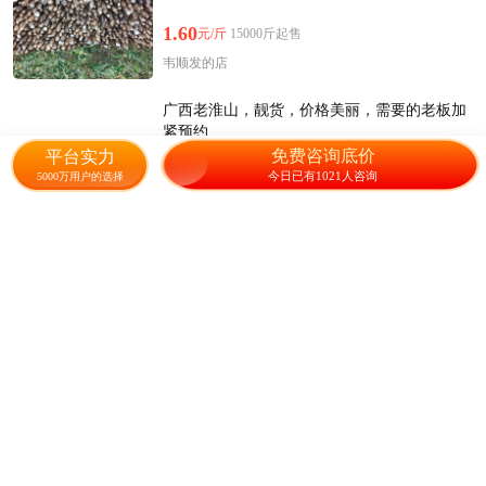
1.60
元/斤
15000斤起售
韦顺发的店
广西老淮山，靓货，价格美丽，需要的老板加
紧预约
广西柳城县
免费咨询底价
平台实力
524人感兴趣
今日已有1021人咨询
5000万用户的选择
2.00
元/斤
1斤起售
恬恬广西淮山
黑鬼淮山
广西柳州
369人感兴趣
0.80
元/斤
2000斤起售
定点果业
黑鬼薯 40~50cm
广西平乐县
1393人感兴趣