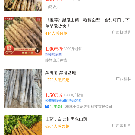
山药农夫
《推荐》黑鬼山药，粉糯面型，香甜可口，下
单早发货快！
广西柳城县
414人感兴趣
1.00
元/斤
3000斤起售
24小时发货
静静山药种植
黑鬼薯 黑鬼基地
广西桂林
1779人感兴趣
1.50
元/斤
12000斤起售
经营年限全国同行前20%
12年老店
桂林小诸葛农业科技有限公司
山药，白鬼和黑鬼山药
广西富川县
6364人感兴趣