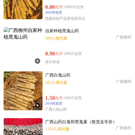
0.80
元/斤
30000斤起售
24小时发货
悦鑫农副产品基地直供点
自家种植黑鬼山药
广西柳州
309人感兴趣
0.90
元/斤
2000斤起售
远大农业
广西白鬼山药
广西柳州
262人感兴趣
1.50
元/斤
3000斤起售
24小时发货
广西八桂山药
广西山药白鬼和黑鬼薯（散货走车价）
广西柳州
1354人感兴趣