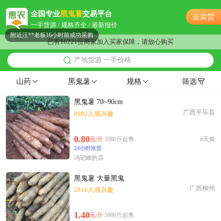
镇江市贺**老板47分钟前获取了报价
全国专业
黑鬼薯
交易平台
去卖货
镇江市杨**老板3小时前成功采购
一手货源 / 规格齐全 / 最新报价
附近汪**老板16小时前成功采购
已有10221位商家加入买家保障，请放心购买
镇江市苏**老板6分钟前看了商品
产地货源 一手价格
附近彭**老板17小时前询价供应商
附近柳**老板12小时前成功采购
山药
黑鬼薯
规格
筛选
附近张**老板10小时前看了商品
黑鬼薯 70~90cm
附近钱**老板2小时前询价供应商
广西平乐县
8992人感兴趣
镇江市夏**老板37分钟前成功采购
镇江市聂**老板54分钟前成功采购
0.80
元/斤
1000斤起售
6天前
附近钱**老板56分钟前成功采购
24小时发货
附近文**老板19小时前询价供应商
冯记峰的店
镇江市王**老板3小时前获取了报价
黑鬼薯 大量黑鬼
附近潘**老板11分钟前获取了报价
广西柳州
2816人感兴趣
附近程**老板34分钟前询价供应商
附近程**老板1分钟前看了商品
1.40
元/斤
5000斤起售