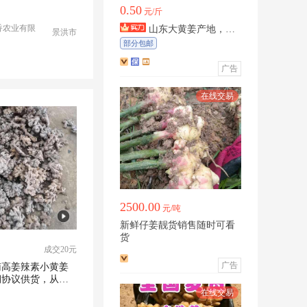
货
0.50
元/斤
香农业有限
山东大黄姜产地，大
景洪市
黄姜，小黄姜，姜母，快
部分包邮
姜，姜种
广告
2500.00
元/吨
新鲜仔姜靓货销售随时可看
货
成交20元
广告
南高姜辣素小黄姜
期协议供货，从源
供核心原料