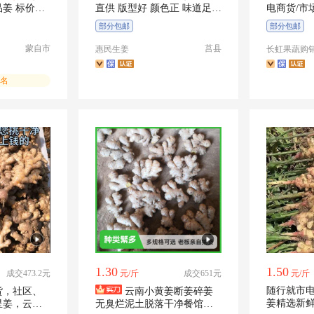
姜 标价是
直供 版型好 颜色正 味道足，
电商货/市
宜
耐储存 真实
部分包邮
部分包邮
蒙自市
莒县
惠民生姜
长虹果蔬购
名
1.30
1.50
成交473.2元
元/斤
成交651元
元/斤
随行就市
货，社区、
云南小黄姜断姜碎姜
姜精选新
星姜，云南
无臭烂泥土脱落干净餐馆自