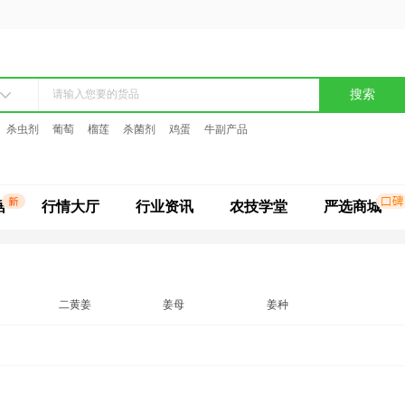
搜索
杀虫剂
葡萄
榴莲
杀菌剂
鸡蛋
牛副产品
据
行情大厅
行业资讯
农技学堂
严选商城
二黄姜
姜母
姜种
小黄姜
仔姜