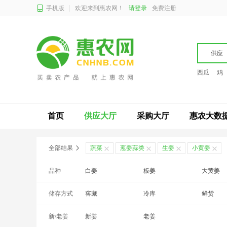
手机版
欢迎来到惠农网！
请登录
免费注册
供应
西瓜
鸡
首页
供应大厅
采购大厅
惠农大数
全部结果
蔬菜
葱姜蒜类
生姜
小黄姜
品种
白姜
板姜
大黄姜
储存方式
老姜
窖藏
面姜
冷库
肉姜
鲜货
新/老姜
新姜
老姜