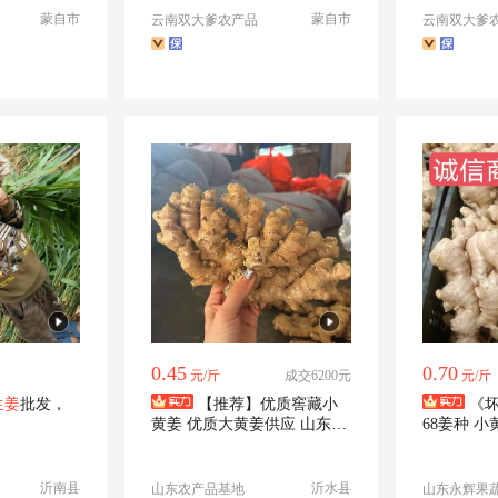
蒙自市
蒙自市
云南双大爹农产品
云南双大爹
0.45
0.70
元/斤
成交6200元
元/斤
生姜
批发，
【推荐】优质窖藏小
《坏
黄姜 优质大黄姜供应 山东产
68姜种 
地 代收代储存
便宜
沂南县
沂水县
山东农产品基地
山东永辉果