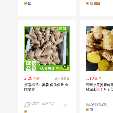
2.20
1.10
元/斤
成交4935元
元/斤
河南精品小黄姜 保质保量 全
云南小黄姜新鲜
国发货
鲜深山
生姜
月子
干姜
星宸大蒜花生农副产品
杨宝勇的农家店
周口
购销