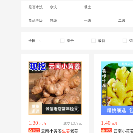
是否水洗
水洗
带土
货品等级
特级
一级
二级
全国
综合
最新
销
1.30
1.40
元/斤
成交1.3万元
元/斤
云南小黄姜
生姜
老姜
云南小黄