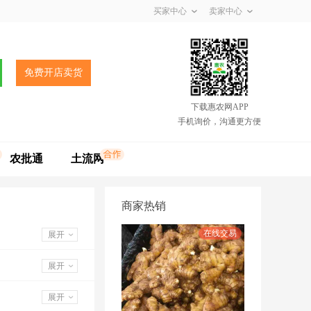
买家中心
卖家中心
免费开店卖货
下载惠农网APP
手机询价，沟通更方便
农批通
土流网
商家热销
展开
展开
展开