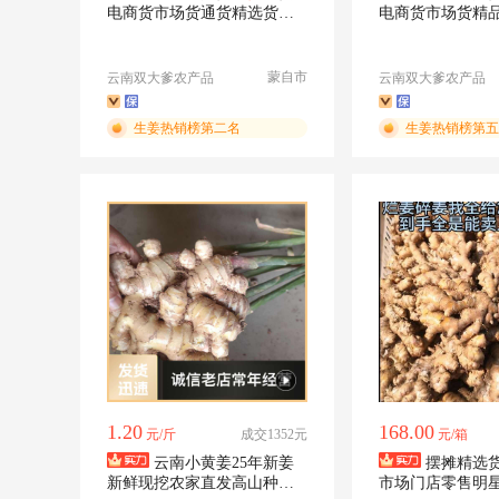
电商货市场货通货精选货。
电商货市场货精品
自用、摆摊零售批发
零售价批发更便
蒙自市
云南双大爹农产品
云南双大爹农产品
生姜热销榜第二名
生姜热销榜第五
1.20
168.00
元/斤
成交1352元
元/箱
云南小黄姜25年新姜
摆摊精选
新鲜现挖农家直发高山种植
市场门店零售明