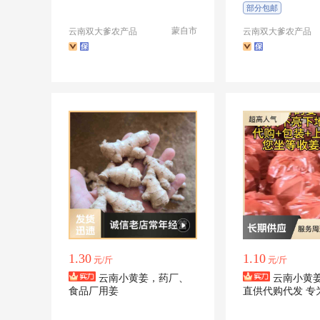
自然生长带泥发货
靓小黄姜
部分包邮
蒙自市
云南双大爹农产品
云南双大爹农产品
1.30
1.10
元/斤
元/斤
云南小黄姜，药厂、
云南小黄
食品厂用姜
直供代购代发 专
提供远程采购服