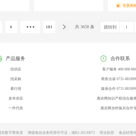
生姜热
6
183
共 3658 条
跳转到
产品服务
合作联系
找供应
客户服务 400-008-86
找采购
商务洽谈 0731-881899
看行情
媒体合作 0731-881899
发布供应
惠农网知识产权综合服
一件代发
惠农网乡村振兴合作
网安数字警务室
增值电信业务经营许可证：湘B2-20130072
营业执照
食品经营许可证