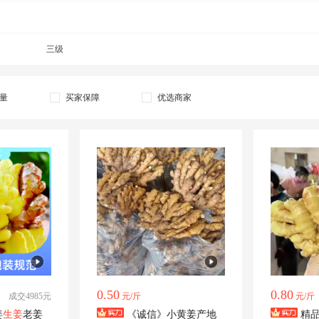
三级
量
买家保障
优选商家
0.50
0.80
成交4985元
元/斤
元/斤
姜
生姜
老姜
《诚信》小黄姜产地
精品