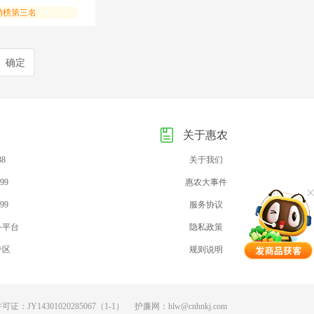
销榜第三名
确定
关于惠农
88
关于我们
99
惠农大事件
99
服务协议
务平台
隐私政策
专区
规则说明
：JY14301020285067（1-1）
护廉网：hlw@cnhnkj.com