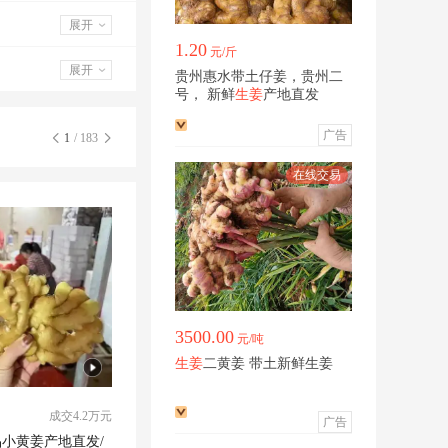
展开
1.20
元/斤
展开
贵州惠水带土仔姜，贵州二
号， 新鲜
生姜
产地直发
广告
1
/ 183
3500.00
元/吨
生姜
二黄姜 带土新鲜生姜
成交4.2万元
广告
小黄姜产地直发/