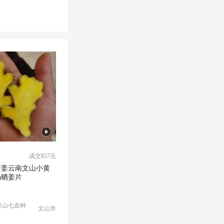
成交857元
黄姜云南文山小黄
汤晒姜片
米山七农种
文山市