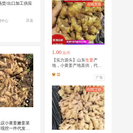
场货/出口加工供应
莒县
销中心
1.00
元/斤
【实力源头】山东
生姜
产
地，小黄姜产地直供，代存
代发，欢迎咨询
广告
电议小黄姜嫩姜菜
鲜现挖一件代发支