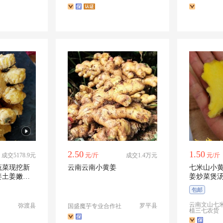
2.50
1.50
成交5178.9元
元/斤
成交1.4万元
元/斤
蔬菜现挖新
云南云南小黄姜
七米山小
姜土姜嫩姜
姜炒菜煲
包邮
云南文山七
弥渡县
罗平县
国盛魔芋专业合作社
植三七农货