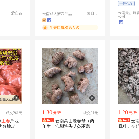
持电商发
用艾灸降低用姜成本
一件代发
云南景洪臻
蒙自市
蒙自市
云南双大爹农产品
公司
生姜口碑榜第八名
1.30
1.20
成交261元
元/斤
成交91元
元/斤
姜
生姜
产地
云南高山老姜母（两
云
为各地老板
年生）泡脚洗头艾灸驱寒养
原料，长
务
生馆、中医馆用姜
头为您提