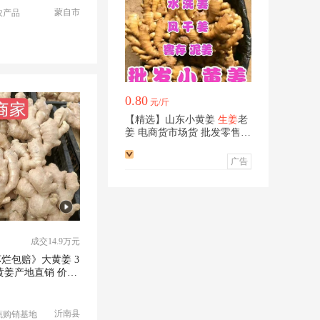
蒙自市
农产品
0.80
元/斤
【精选】山东小黄姜
生姜
老
姜 电商货市场货 批发零售摆
摊货
广告
成交14.9万元
烂包赔》大黄姜 3
小黄姜产地直销 价格
沂南县
蔬购销基地