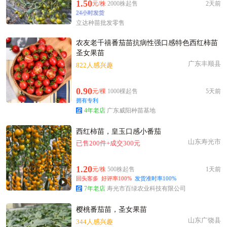
温州市柳**老板12小时前看了商品
1.50
元/株
2000株起售
2天前
24小时发货
温州市欧阳**老板38分钟前成功采购
立达种苗批发零售
温州市吴**老板46分钟前获取了报价
附近梁**老板5小时前成功采购
农友老千禧番茄苗抗病性强口感特色西红柿苗
圣女果苗
温州市罗**老板30分钟前成功采购
广东丰顺县
822人感兴趣
附近郭**老板10小时前成功采购
附近姜**老板35分钟前询价供应商
0.90
元/棵
1000棵起售
5天前
温州市彭**老板9小时前询价供应商
拥有专利
附近程**老板16小时前询价供应商
4年老店
广东威阳种苗基地
附近韩**老板6小时前看了商品
西红柿苗，皇玉口感小番茄
温州市沈**老板8小时前询价供应商
山东寿光市
已售200件+成交300元
附近蔡**老板23小时前获取了报价
温州市郑**老板37分钟前获取了报价
1.20
元/株
500株起售
1天前
温州市徐**老板36分钟前询价供应商
回头客多
好评率100%
发货准时率100%
7年老店
寿光市百绿农业科技有限公司
樱桃番茄苗，圣女果苗
山东广饶县
344人感兴趣