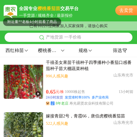
附近古**老板20分钟前成功采购
全国专业
樱桃番茄苗
交易平台
去卖货
附近谢**老板16小时前看了商品
一手货源 / 规格齐全 / 最新报价
附近董**老板4小时前看了商品
已有10221位商家加入买家保障，请放心购买
温州市赵**老板19小时前询价供应商
产地货源 一手价格
温州市梁**老板40分钟前成功采购
附近聂**老板7小时前成功采购
西红柿苗
樱桃番茄苗
规格
筛选
温州市田**老板3小时前成功采购
千禧圣女果苗千禧种子四季播种小番茄口感番
附近陆**老板45分钟前看了商品
茄种子苗大棚蔬菜种植
附近夏**老板36分钟前看了商品
山东寿光市
996人感兴趣
附近钱**老板8小时前成功采购
附近汪**老板2小时前询价供应商
0.65
元/株
10000株起售
13小时前
附近许**老板21小时前看了商品
24小时发货
发货准时率100%
多产业布局
8年老店
寿光易贤农业科技有限公司
温州市姚**老板13分钟前看了商品
附近夏**老板21分钟前获取了报价
嫁接青甜2号，青霞66，唐伯虎樱桃番茄苗
温州市王**老板46分钟前看了商品
山东寿光市
522人感兴趣
温州市许**老板13分钟前询价供应商