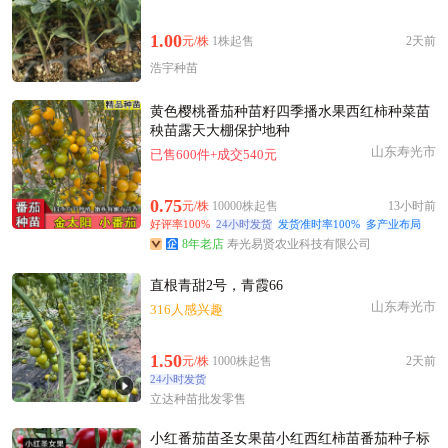
1.00
元/株
1株起售
2天前
浩宇种苗
黄色樱桃番茄种苗籽四季播水果西红柿种菜苗
秧苗露天大棚保护地种
山东寿光市
已售600件+成交540元
0.75
元/株
10000株起售
13小时前
好评率100%
24小时发货
发货准时率100%
多产业布局
8年老店
寿光易贤农业科技有限公司
直根青甜2号，青霞66
山东寿光市
316人感兴趣
1.50
元/株
1000株起售
2天前
24小时发货
立达种苗批发零售
小红番茄苗圣女果苗小红西红柿苗番茄种子标