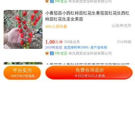
8年老店
寿光易贤农业科技有限公司
小番茄苗小西红柿苗红花生番茄苗红花生西红
柿苗红花生圣女果苗
山东寿光市
466人感兴趣
1.00
元/株
500株起售
13小时前
24小时发货
发货准时率100%
多产业布局
8年老店
寿光易贤农业科技有限公司
小番茄苗小西红柿苗迷彩番茄苗迷彩西红柿苗
免费咨询底价
平台实力
迷彩圣女果苗
今日已有1021人咨询
5000万用户的选择
山东寿光市
489人感兴趣
1.00
元/株
500株起售
13小时前
24小时发货
发货准时率100%
多产业布局
8年老店
寿光易贤农业科技有限公司
圣女果苗 贝贝番茄苗 红樱桃番茄苗一级苗 标
准苗 基地直发
山东寿光市
821人感兴趣