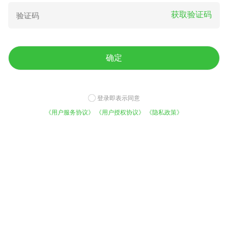
西红柿苗，大红西红柿苗量大
红柿种苗
获取验证码
从优
0.40
0.55
¥
/棵
¥
/棵
确定
登录即表示同意
《用户服务协议》
《用户授权协议》
《隐私政策》
硬粉番茄苗 硬粉优质种苗，
硬粉番茄苗
免费咨询底价
平台实力
早熟、抗死棵、抗病毒
今日已有1021人咨询
5000万用户的选择
0.70
0.70
¥
/棵
¥
/株