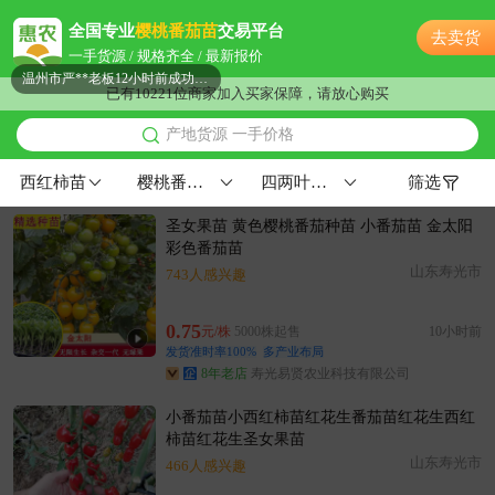
温州市严**老板17小时前看了商品
全国专业
樱桃番茄苗
交易平台
去卖货
温州市陈**老板32分钟前成功采购
一手货源 / 规格齐全 / 最新报价
温州市严**老板12小时前成功采购
已有10221位商家加入买家保障，请放心购买
温州市欧阳**老板6小时前看了商品
产地货源 一手价格
附近蔡**老板4小时前看了商品
温州市朱**老板13小时前成功采购
西红柿苗
樱桃番茄苗
四两叶一心30天苗龄籽播苗
筛选
温州市贺**老板2小时前看了商品
圣女果苗 黄色樱桃番茄种苗 小番茄苗 金太阳
温州市贺**老板38分钟前成功采购
彩色番茄苗
附近冯**老板15小时前看了商品
山东寿光市
743人感兴趣
附近曹**老板12小时前询价供应商
附近周**老板14小时前看了商品
0.75
元/株
5000株起售
10小时前
附近曹**老板16小时前获取了报价
发货准时率100%
多产业布局
8年老店
寿光易贤农业科技有限公司
温州市严**老板8小时前看了商品
附近宁**老板48分钟前看了商品
小番茄苗小西红柿苗红花生番茄苗红花生西红
温州市邹**老板6小时前获取了报价
柿苗红花生圣女果苗
山东寿光市
466人感兴趣
附近孙**老板4小时前看了商品