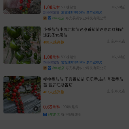
附近胡**老板5小时前询价供应商
1.00
元/株
500株起售
10小时前
温州市程**老板13小时前看了商品
24小时发货
发货准时率100%
多产业布局
温州市董**老板36分钟前看了商品
8年老店
寿光易贤农业科技有限公司
附近邹**老板18小时前获取了报价
小番茄苗小西红柿苗迷彩番茄苗迷彩西红柿苗
温州市夏**老板17小时前成功采购
迷彩圣女果苗
附近吴**老板1小时前看了商品
山东寿光市
488人感兴趣
温州市卢**老板13小时前询价供应商
附近韩**老板36分钟前看了商品
1.00
元/株
500株起售
10小时前
附近高**老板15分钟前看了商品
24小时发货
发货准时率100%
多产业布局
8年老店
寿光易贤农业科技有限公司
附近汤**老板6分钟前成功采购
附近王**老板45分钟前成功采购
樱桃番茄苗 千喜番茄苗 贝贝番茄苗 草莓番茄
苗 普罗旺斯番茄
附近许**老板7小时前获取了报价
山东寿光市
463人感兴趣
附近王**老板18小时前看了商品
温州市林**老板12小时前看了商品
0.65
元/株
1000株起售
3年老店
海岱沃野农业