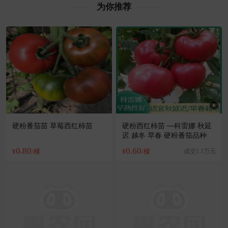
为你推荐
硬粉番茄苗 草莓西红柿苗
硬粉西红柿苗 —科雷娜 秋延
迟 越冬 早春 硬粉番茄品种
0.80
0.60
¥
/棵
¥
/棵
成交1.1万元