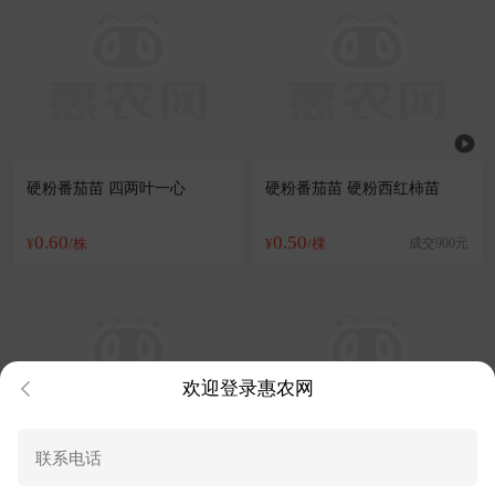
硬粉番茄苗 四两叶一心
硬粉番茄苗 硬粉西红柿苗
0.60
0.50
¥
/株
¥
/棵
成交900元
欢迎登录惠农网
寿光市育苗基地大量供应硬粉
西红柿苗品种,代育秋延茬西