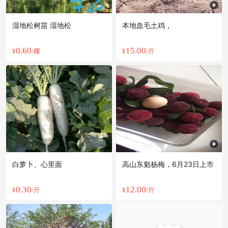
湿地松树苗 湿地松
本地血毛土鸡，
0.60
15.00
¥
/棵
¥
/斤
白萝卜、心里面
高山东魁杨梅，6月23日上市
0.30
12.00
¥
/斤
¥
/斤