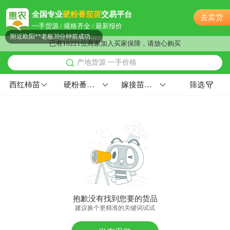
附近徐**老板30分钟前询价供应商
全国专业
硬粉番茄苗
交易平台
去卖货
附近江**老板19小时前看了商品
一手货源 / 规格齐全 / 最新报价
附近欧阳**老板39分钟前成功采购
已有10221位商家加入买家保障，请放心购买
连云港市吴**老板29分钟前询价供应商
产地货源 一手价格
附近聂**老板9分钟前询价供应商
连云港市高**老板7小时前成功采购
西红柿苗
硬粉番茄苗
嫁接苗五叶一心
筛选
附近苏**老板55分钟前获取了报价
附近沈**老板18分钟前成功采购
附近林**老板14小时前询价供应商
连云港市吕**老板20小时前成功采购
附近孟**老板8小时前询价供应商
附近葛**老板23小时前获取了报价
连云港市林**老板13小时前询价供应商
附近李**老板14小时前看了商品
抱歉没有找到您要的货品
附近谢**老板14小时前看了商品
建议换个更精准的关键词试试
连云港市孟**老板47分钟前获取了报价