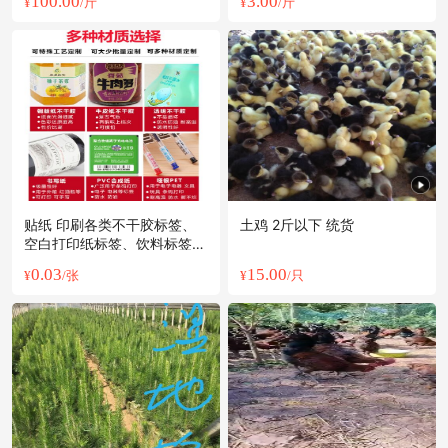
100.00
3.00
¥
/斤
¥
/斤
贴纸 印刷各类不干胶标签、
土鸡 2斤以下 统货
空白打印纸标签、饮料标签、
水果蔬
0.03
15.00
¥
/张
¥
/只