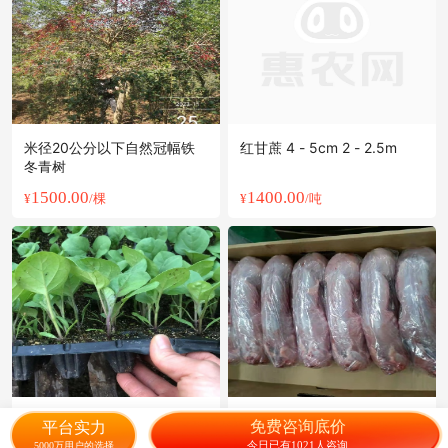
米径20公分以下自然冠幅铁
红甘蔗 4 - 5cm 2 - 2.5m
冬青树
1500.00
1400.00
¥
/棵
¥
/吨
茄子苗
兔肉类 冻兔肉
免费咨询底价
平台实力
今日已有1021人咨询
5000万用户的选择