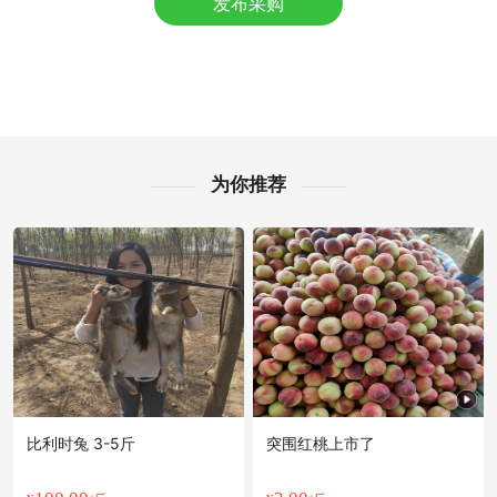
发布采购
连云港市周**老板8分钟前看了商品
连云港市陆**老板2分钟前看了商品
附近彭**老板6小时前询价供应商
附近戚**老板34分钟前获取了报价
附近朱**老板33分钟前看了商品
附近伍**老板2小时前看了商品
附近齐**老板1小时前获取了报价
为你推荐
附近冯**老板19小时前获取了报价
连云港市宁**老板38分钟前成功采购
附近苏**老板30分钟前询价供应商
连云港市欧阳**老板7小时前获取了报价
附近邹**老板25分钟前获取了报价
附近阳**老板29分钟前成功采购
连云港市冯**老板4小时前询价供应商
比利时兔 3-5斤
突围红桃上市了