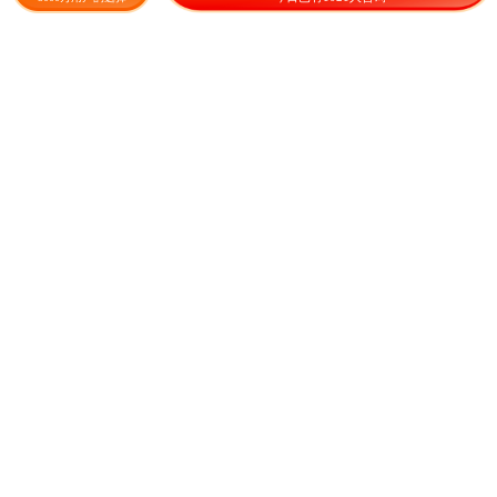
0.90
30500.00
¥
/株
¥
/吨
大连大樱桃马哈利苗美早俄八
小榨豆饼专卖
红灯红南阳砂蜜豆
14.80
5000.00
¥
/棵
¥
/吨