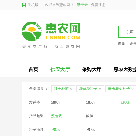
手机版
欢迎来到惠农网！
请登录
免费注册
供应
西瓜
杀
首页
供应大厅
采购大厅
惠农大数
全部结果
种子种苗
花草类种子
辛夷花树种子
发芽率
≥80%
≥85%
≥90%
货品包装
预包装
散装
种子净度
≥98%
≥99%