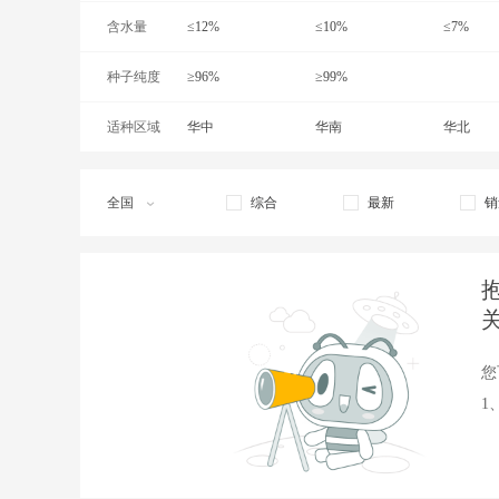
含水量
≤12%
≤10%
≤7%
种子纯度
≥96%
≥99%
适种区域
华中
华南
华北
西北
全国
综合
最新
销
您
1