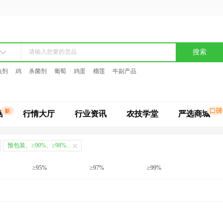
搜索
虫剂
鸡
杀菌剂
葡萄
鸡蛋
榴莲
牛副产品
据
行情大厅
行业资讯
农技学堂
严选商城
预包装、≥90%、≥98%...
≥95%
≥97%
≥99%