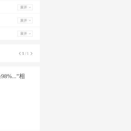
展开
展开
展开
1
/ 1
%...”相