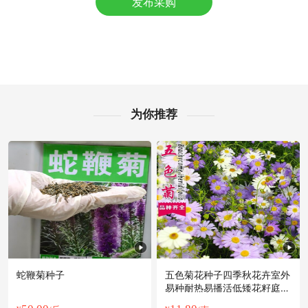
发布采购
泰州市陆**老板7小时前询价供应商
附近杨**老板4小时前获取了报价
泰州市许**老板8小时前看了商品
泰州市周**老板35分钟前看了商品
附近朱**老板14小时前看了商品
泰州市田**老板15小时前成功采购
附近阳**老板59分钟前看了商品
为你推荐
附近齐**老板56分钟前询价供应商
附近林**老板10分钟前询价供应商
泰州市蔡**老板9小时前获取了报价
泰州市齐**老板21小时前询价供应商
附近赵**老板8分钟前成功采购
泰州市蔡**老板3小时前获取了报价
泰州市孙**老板14分钟前看了商品
蛇鞭菊种子
五色菊花种子四季秋花卉室外
易种耐热易播活低矮花籽庭院
耐旱花草