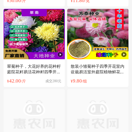
50.00
11.80
¥
/斤
¥
/克
翠菊种子，大花好养的花种籽
散装小雏菊种子四季开花室内
庭院花籽易活花种籽四季开花
盆栽易活室外庭院植物鲜花切
花卉种子
花种籽
42.00
9.80
¥
/斤
成交280元
¥
/组