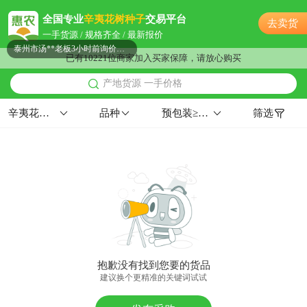
泰州市罗**老板37分钟前获取了报价
全国专业
辛夷花树种子
交易平台
去卖货
附近董**老板14小时前成功采购
一手货源 / 规格齐全 / 最新报价
泰州市汤**老板3小时前询价供应商
已有10221位商家加入买家保障，请放心购买
泰州市张**老板19小时前获取了报价
产地货源 一手价格
泰州市孟**老板7小时前获取了报价
附近冯**老板7分钟前获取了报价
辛夷花树种子
品种
预包装≥95%≥99%≤5%
筛选
附近吴**老板40分钟前成功采购
泰州市赵**老板42分钟前询价供应商
泰州市李**老板12小时前询价供应商
泰州市吴**老板34分钟前成功采购
附近齐**老板20小时前成功采购
泰州市夏**老板18小时前成功采购
泰州市贺**老板3小时前获取了报价
附近徐**老板21小时前成功采购
抱歉没有找到您要的货品
附近蒋**老板19分钟前看了商品
建议换个更精准的关键词试试
泰州市曹**老板17小时前询价供应商