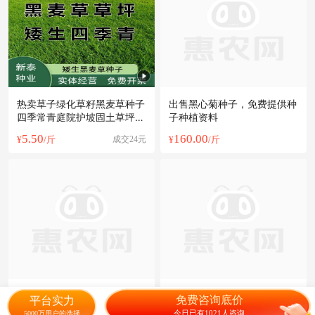
热卖草子绿化草籽黑麦草种子
出售黑心菊种子，免费提供种
四季常青庭院护坡固土草坪种
子种植资料
子黑麦草
5.50
160.00
¥
/斤
成交24元
¥
/斤
紫花苜蓿种子 牧草种子紫花
黑麦草种子 耐寒宽叶高产牧
免费咨询底价
平台实力
苜蓿饲草养殖种草饲养草苜蓿
草种子多年生黑麦草籽子种四
今日已有1021人咨询
5000万用户的选择