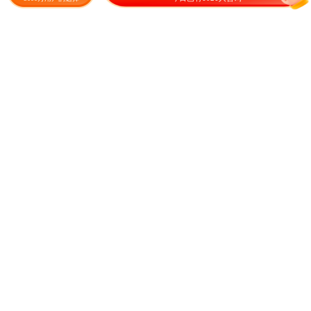
牛羊马
季鸡
26.50
13.00
¥
/公斤
¥
/斤
成交465元
紫花苜蓿种子 紫花苜蓿草种
金盏菊种子 金盏菊
子
25.00
32.00
¥
/斤
成交70元
¥
/斤