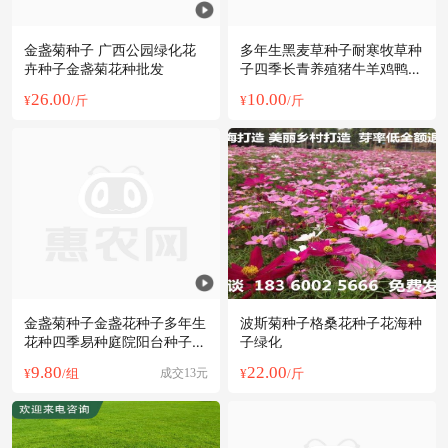
金盏菊种子 广西公园绿化花
多年生黑麦草种子耐寒牧草种
卉种子金盏菊花种批发
子四季长青养殖猪牛羊鸡鸭鹅
鱼草种籽
26.00
10.00
¥
/斤
¥
/斤
金盏菊种子金盏花种子多年生
波斯菊种子格桑花种子花海种
花种四季易种庭院阳台种子景
子绿化
观花海
9.80
22.00
¥
/组
成交13元
¥
/斤