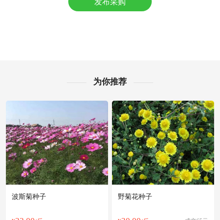
发布采购
佛山市周**老板59分钟前询价供应商
佛山市程**老板19小时前看了商品
附近吴**老板33分钟前询价供应商
附近姜**老板15小时前成功采购
附近阳**老板43分钟前看了商品
附近夏**老板1分钟前询价供应商
佛山市曹**老板33分钟前成功采购
为你推荐
附近严**老板9分钟前询价供应商
附近蔡**老板39分钟前成功采购
附近夏**老板55分钟前成功采购
佛山市何**老板21小时前成功采购
附近姜**老板21分钟前获取了报价
佛山市张**老板21小时前看了商品
附近吴**老板33分钟前获取了报价
波斯菊种子
野菊花种子