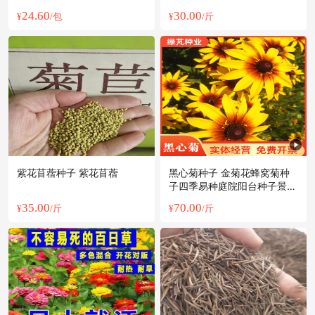
24.60
30.00
¥
/包
¥
/斤
紫花苜蓿种子 紫花苜蓿
黑心菊种子 金菊花蜂窝菊种
子四季易种庭院阳台种子景观
花海
35.00
70.00
¥
/斤
¥
/斤