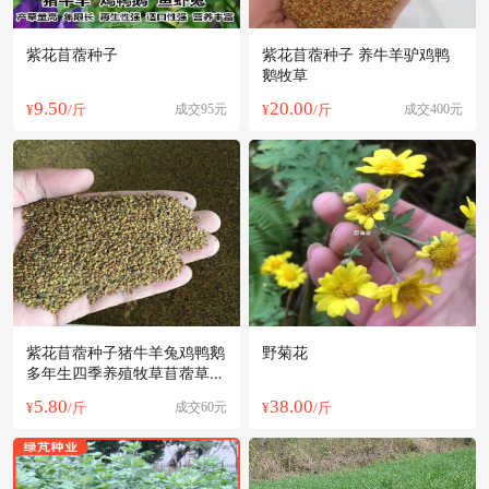
紫花苜蓿种子
紫花苜蓿种子 养牛羊驴鸡鸭
鹅牧草
9.50
20.00
¥
/斤
成交95元
¥
/斤
成交400元
紫花苜蓿种子猪牛羊兔鸡鸭鹅
野菊花
多年生四季养殖牧草苜蓿草籽
鱼草种
5.80
38.00
¥
/斤
成交60元
¥
/斤