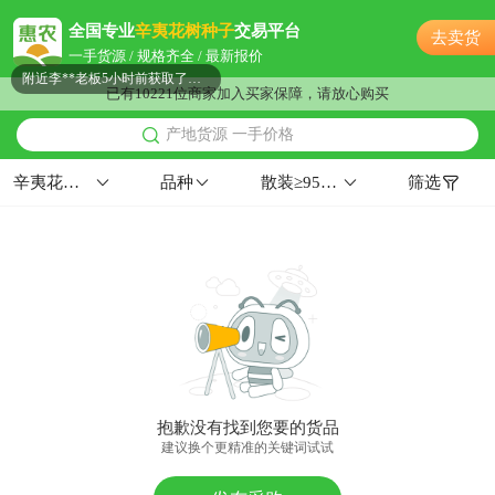
附近钱**老板35分钟前成功采购
全国专业
辛夷花树种子
交易平台
去卖货
附近李**老板27分钟前获取了报价
一手货源 / 规格齐全 / 最新报价
附近李**老板5小时前获取了报价
已有10221位商家加入买家保障，请放心购买
佛山市蒋**老板6小时前看了商品
产地货源 一手价格
佛山市康**老板53分钟前看了商品
附近许**老板8小时前成功采购
辛夷花树种子
品种
散装≥95%≥98%
筛选
附近蔡**老板14小时前成功采购
附近高**老板26分钟前看了商品
附近张**老板13小时前成功采购
附近钱**老板4小时前成功采购
附近聂**老板58分钟前成功采购
附近曹**老板46分钟前询价供应商
佛山市胡**老板16小时前看了商品
佛山市苏**老板24分钟前询价供应商
抱歉没有找到您要的货品
附近沈**老板13小时前获取了报价
建议换个更精准的关键词试试
佛山市王**老板21分钟前获取了报价