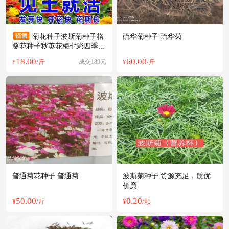
菊花种子波斯菊种子格
硫华菊种子 琉华菊
桑花种子秋英花梅七彩四季开
花易种易活
18.00
60.00
¥
/斤
成交189元
¥
/斤
普通菊花种子 普通菊
波斯菊种子 货源充足，质优
价廉
50.00
0.20
¥
/斤
¥
/颗