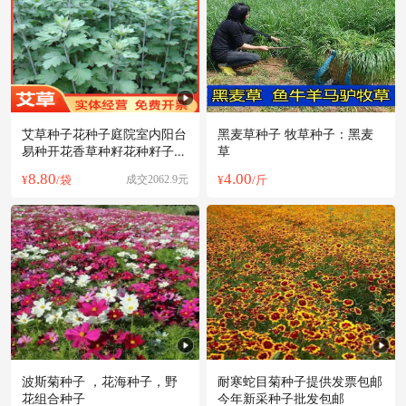
艾草种子花种子庭院室内阳台
黑麦草种子 牧草种子：黑麦
易种开花香草种籽花种籽子驱
草
蚊
8.80
4.00
¥
/袋
成交2062.9元
¥
/斤
波斯菊种子 ，花海种子，野
耐寒蛇目菊种子提供发票包邮
花组合种子
今年新采种子批发包邮