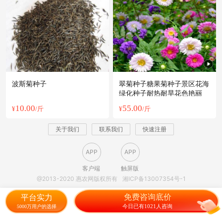
波斯菊种子
翠菊种子糖果菊种子景区花海
绿化种子耐热耐旱花色艳丽
10.00
55.00
¥
/斤
¥
/斤
关于我们
联系我们
快速注册
APP
APP
客户端
触屏版
@2013-2020 惠农网版权所有
湘ICP备13007354号-1
免费咨询底价
平台实力
今日已有1021人咨询
5000万用户的选择