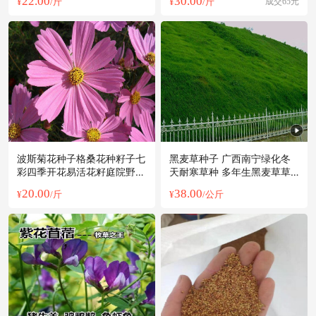
22.00
30.00
¥
/斤
¥
/斤
成交65元
波斯菊花种子格桑花种籽子七
黑麦草种子 广西南宁绿化冬
彩四季开花易活花籽庭院野花
天耐寒草种 多年生黑麦草草
组合
种
20.00
38.00
¥
/斤
¥
/公斤