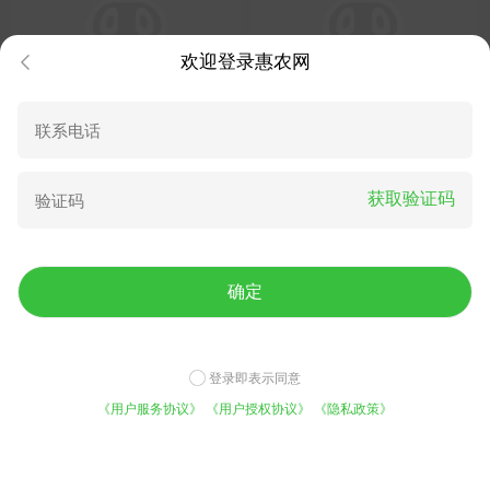
欢迎登录惠农网
紫花苜蓿种子辽宁省货源
金鸡菊种子耐寒多年生花卉
获取验证码
20.00
40.00
¥
/斤
¥
/斤
确定
登录即表示同意
《用户服务协议》
《用户授权协议》
《隐私政策》
广西南宁花种金鸡菊种子，花
波斯菊种子
免费咨询底价
平台实力
海景区农家乐花海常用
今日已有1021人咨询
5000万用户的选择