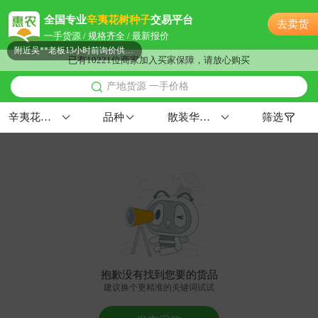
镇江市周**老板7分钟前询价供应商
全国专业
辛夷花树种子
交易平台
去卖货
镇江市冯**老板35分钟前询价供应商
一手货源 / 规格齐全 / 最新报价
附近吴**老板13小时前询价供应商
已有10221位商家加入买家保障，请放心购买
附近梁**老板12分钟前询价供应商
产地货源 一手价格
镇江市吕**老板48分钟前获取了报价
镇江市田**老板9小时前询价供应商
辛夷花树种子
品种
散装华中≥90%
筛选
镇江市文**老板18小时前询价供应商
镇江市胡**老板55分钟前看了商品
附近杨**老板11分钟前获取了报价
镇江市潘**老板1分钟前询价供应商
镇江市郑**老板15小时前获取了报价
附近洪**老板9小时前询价供应商
镇江市古**老板16分钟前询价供应商
镇江市冯**老板22小时前询价供应商
抱歉没有找到您要的货品
镇江市钱**老板24分钟前获取了报价
建议换个更精准的关键词试试
附近何**老板35分钟前看了商品