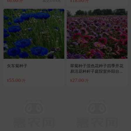
6.00
18.00
¥
/斤
成交370.4元
¥
/斤
矢车菊种子
翠菊种子混色花种子四季开花
易活花种籽子庭院室外阳台盆
栽花籽
55.00
27.00
¥
/斤
¥
/斤