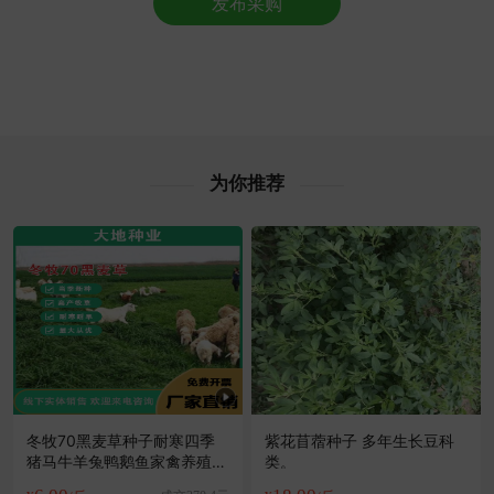
发布采购
镇江市文**老板12小时前询价供应商
附近邓**老板25分钟前获取了报价
附近曹**老板2小时前询价供应商
镇江市胡**老板18小时前看了商品
镇江市阳**老板53分钟前获取了报价
附近郭**老板10小时前成功采购
镇江市苏**老板16分钟前成功采购
为你推荐
镇江市柳**老板4分钟前获取了报价
附近冯**老板25分钟前看了商品
附近阳**老板9分钟前询价供应商
镇江市梁**老板20分钟前获取了报价
附近程**老板6小时前成功采购
镇江市郑**老板52分钟前获取了报价
附近唐**老板28分钟前询价供应商
冬牧70黑麦草种子耐寒四季
紫花苜蓿种子 多年生长豆科
猪马牛羊兔鸭鹅鱼家禽养殖牧
类。
草种