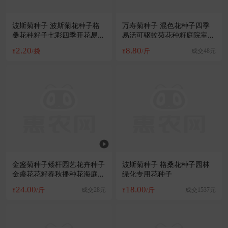
波斯菊种子 波斯菊花种子格
万寿菊种子 混色花种子四季
桑花种籽子七彩四季开花易活
易活可驱蚊菊花种籽庭院室外
花籽庭院
花卉种子
2.20
8.80
¥
/袋
¥
/斤
成交48元
金盏菊种子矮杆园艺花卉种子
波斯菊种子 格桑花种子园林
金盏花花籽春秋播种花海庭院
绿化专用花种子
盆栽耐寒
24.00
18.00
¥
/斤
成交28元
¥
/斤
成交1537元