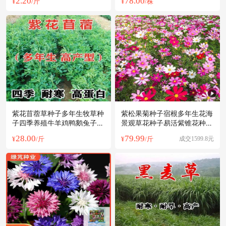
2.20
78.00
¥
/斤
¥
/株
紫花苜蓿草种子多年生牧草种
紫松果菊种子宿根多年生花海
子四季养殖牛羊鸡鸭鹅兔子草
景观草花种子易活紫锥花种子
牧草种籽
紫锥花
28.00
79.99
¥
/斤
¥
/斤
成交1599.8元