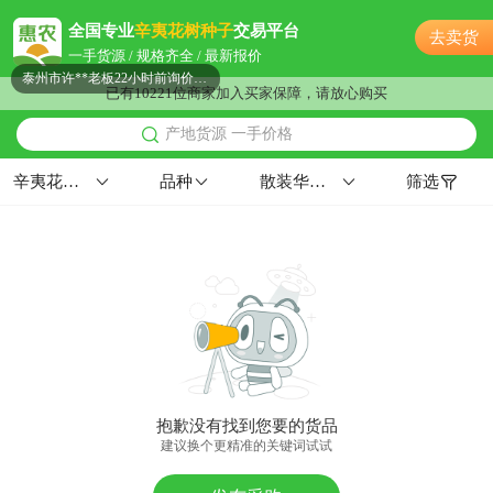
附近董**老板7小时前成功采购
全国专业
辛夷花树种子
交易平台
去卖货
泰州市潘**老板3小时前获取了报价
一手货源 / 规格齐全 / 最新报价
泰州市许**老板22小时前询价供应商
已有10221位商家加入买家保障，请放心购买
附近谢**老板11小时前成功采购
产地货源 一手价格
泰州市秦**老板23小时前看了商品
附近姚**老板17分钟前询价供应商
辛夷花树种子
品种
散装华东≥99%≥95%≥98%
筛选
泰州市江**老板1分钟前看了商品
附近孟**老板14小时前看了商品
附近聂**老板17小时前询价供应商
泰州市沈**老板6小时前询价供应商
泰州市赵**老板16小时前获取了报价
附近邹**老板59分钟前获取了报价
泰州市孟**老板15小时前成功采购
附近阳**老板35分钟前看了商品
抱歉没有找到您要的货品
附近郭**老板21分钟前看了商品
建议换个更精准的关键词试试
泰州市李**老板43分钟前询价供应商