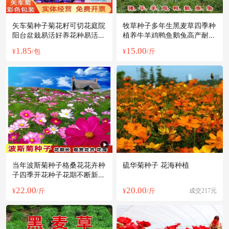
矢车菊种子菊花籽可切花庭院
牧草种子多年生黑麦草四季种
阳台盆栽易活好养花种易活彩
植养牛羊鸡鸭鱼鹅兔高产耐寒
色小装
草籽
1.85
15.00
¥
/包
¥
/斤
当年波斯菊种子格桑花花卉种
硫华菊种子 花海种植
子四季开花种子花期不断新花
种子包邮
22.00
20.00
¥
/斤
¥
/斤
成交217元