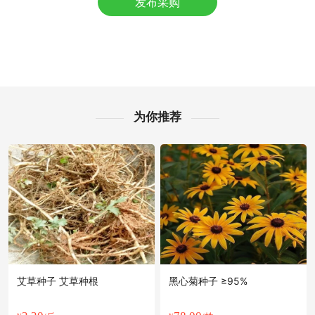
发布采购
泰州市柳**老板5小时前看了商品
泰州市张**老板16分钟前成功采购
泰州市邹**老板6小时前询价供应商
泰州市何**老板15小时前成功采购
附近汤**老板19小时前看了商品
附近唐**老板13小时前看了商品
泰州市吕**老板12小时前询价供应商
为你推荐
附近唐**老板44分钟前获取了报价
泰州市陈**老板15小时前看了商品
附近胡**老板5小时前成功采购
附近朱**老板19小时前看了商品
附近汤**老板12小时前看了商品
附近彭**老板7小时前看了商品
泰州市何**老板4小时前询价供应商
艾草种子 艾草种根
黑心菊种子 ≥95%