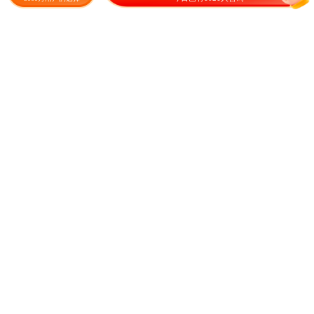
年生
6.00
19.00
¥
/斤
成交135元
¥
/斤
成交869元
野菊花种子野黄菊新鲜食用食
鱼草黑麦草四季牧草种子畜牧
品杀菌煲汤泡茶泡脚泡酒养
草子喂草鱼兔子牛羊吃的草种
生野菜等
春天草籽
9.80
10.00
¥
/件
成交319.8元
¥
/斤
成交1943元