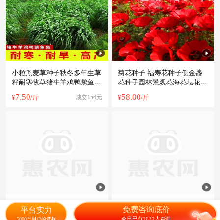
小粒黑麦草种子秋冬多年生草
菊花种子 福寿花种子侧金盏
籽耐寒牧草猪牛羊鸡鸭鹅鱼草
花种子园林景观花海花坛花镜
批发
四季易种
7.50
58.00
¥
/斤
成交156元
¥
/斤
黑麦草种子 冬牧70猪牛马羊
新产紫花苜蓿种子 苜蓿草种
免费咨询底价
平台实力
鱼牧草种籽黑麦草子种四季多
子 没包衣净籽 牧草种子
今日已有1021人咨询
5000万用户的选择