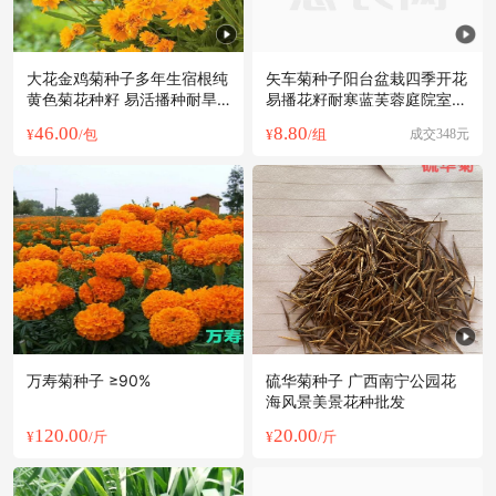
大花金鸡菊种子多年生宿根纯
矢车菊种子阳台盆栽四季开花
黄色菊花种籽 易活播种耐旱
易播花籽耐寒蓝芙蓉庭院室外
耐热花卉
花种籽
46.00
8.80
¥
/包
¥
/组
成交348元
万寿菊种子 ≥90%
硫华菊种子 广西南宁公园花
海风景美景花种批发
120.00
20.00
¥
/斤
¥
/斤