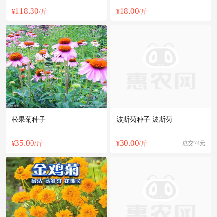
季播种花
118.80
18.00
¥
/斤
¥
/斤
松果菊种子
波斯菊种子 波斯菊
35.00
30.00
¥
/斤
¥
/斤
成交74元