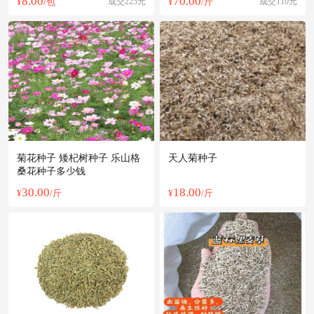
8.00
70.00
¥
/包
成交225元
¥
/斤
成交110元
菊花种子 矮杞树种子 乐山格
天人菊种子
桑花种子多少钱
30.00
18.00
¥
/斤
¥
/斤