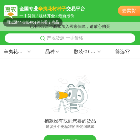
附近许**老板35分钟前获取了报价
全国专业
辛夷花树种子
交易平台
去卖货
附近欧阳**老板36分钟前获取了报价
一手货源 / 规格齐全 / 最新报价
附近潘**老板40分钟前看了商品
已有10221位商家加入买家保障，请放心购买
附近杨**老板19分钟前询价供应商
产地货源 一手价格
附近聂**老板22小时前看了商品
附近赵**老板28分钟前询价供应商
辛夷花树种子
品种
散装≤10%华北≥96%≥90%
筛选
附近卢**老板2小时前成功采购
附近郑**老板8小时前成功采购
附近钱**老板55分钟前成功采购
附近沈**老板37分钟前成功采购
附近周**老板5小时前成功采购
附近贺**老板1小时前询价供应商
附近杨**老板8小时前看了商品
附近宁**老板59分钟前成功采购
抱歉没有找到您要的货品
附近陆**老板23小时前成功采购
建议换个更精准的关键词试试
附近杨**老板12小时前看了商品