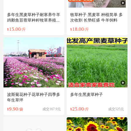
多年生黑麦草种子耐寒养牛羊
牧草种子 黑麦草 种植简单 多
鸡鹅鱼苜蓿草种籽牧草养殖黑
次收割 长势旺盛 牛羊饲料
麦草籽
15.00
18.00
¥
/斤
¥
/斤
波斯菊花种子花草种子四季多
多年生黑麦草种子
年生草坪
9.90
25.00
¥
/袋
成交167.9元
¥
/斤
成交525元