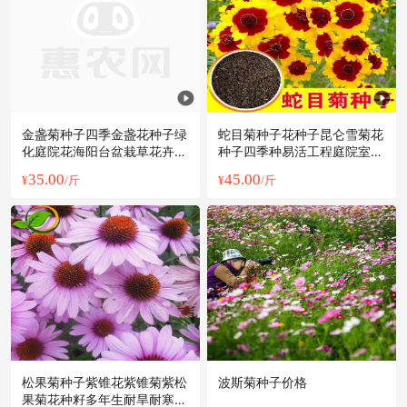
金盏菊种子四季金盏花种子绿
蛇目菊种子花种子昆仑雪菊花
化庭院花海阳台盆栽草花卉耐
种子四季种易活工程庭院室外
寒花种
花草种子
35.00
45.00
¥
/斤
¥
/斤
松果菊种子紫锥花紫锥菊紫松
波斯菊种子价格
果菊花种籽多年生耐旱耐寒四