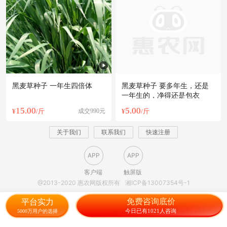
黑麦草种子 一年生四倍体
黑麦草种子 要多年生，还是
一年生的，净得还是包衣
15.00
5.00
¥
/斤
成交990元
¥
/斤
关于我们
联系我们
快速注册
APP
APP
客户端
触屏版
@2013-2020 惠农网版权所有
湘ICP备13007354号-1
免费咨询底价
平台实力
今日已有1021人咨询
5000万用户的选择