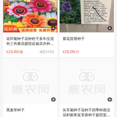
花环菊种子花种籽子多年生混
紫花苜蓿种子
色三色菊花庭院盆栽花卉种籽
四季易活
24.80
20.00
¥
/袋
成交24.8元
¥
/斤
黑麦草种子
矢车菊种子花种子四季种易活
花籽耐寒蓝芙蓉种子庭院室外