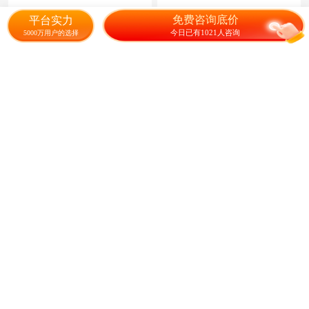
花种籽子
10.00
22.00
¥
/斤
¥
/斤
免费咨询底价
平台实力
今日已有1021人咨询
5000万用户的选择
紫花苜蓿种子
波斯宝石种子
45.00
300.00
¥
/公斤
¥
/斤