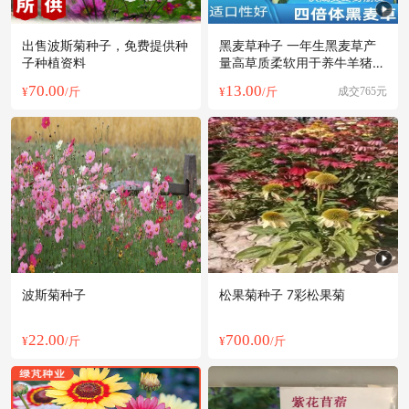
出售波斯菊种子，免费提供种
黑麦草种子 一年生黑麦草产
子种植资料
量高草质柔软用于养牛羊猪兔
鸡鸭鹅
70.00
13.00
¥
/斤
¥
/斤
成交765元
波斯菊种子
松果菊种子 7彩松果菊
22.00
700.00
¥
/斤
¥
/斤