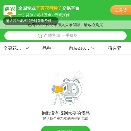
佛山市朱**老板56分钟前询价供应商
全国专业
辛夷花树种子
交易平台
去卖货
佛山市薛**老板45分钟前询价供应商
一手货源 / 规格齐全 / 最新报价
附近吕**老板17分钟前询价供应商
已有10221位商家加入买家保障，请放心购买
附近李**老板38分钟前获取了报价
产地货源 一手价格
附近阳**老板2小时前看了商品
佛山市李**老板32分钟前看了商品
辛夷花树种子
品种
散装≤10%华北≥96%
筛选
附近秦**老板15小时前成功采购
佛山市贺**老板49分钟前询价供应商
佛山市严**老板17分钟前成功采购
佛山市古**老板2小时前看了商品
佛山市董**老板15分钟前成功采购
附近董**老板1小时前看了商品
附近姜**老板13小时前成功采购
佛山市文**老板2分钟前看了商品
抱歉没有找到您要的货品
附近高**老板13小时前成功采购
建议换个更精准的关键词试试
附近徐**老板13小时前询价供应商