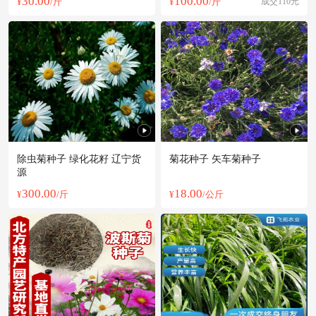
30.00
100.00
¥
/斤
¥
/斤
成交110元
除虫菊种子 绿化花籽 辽宁货
菊花种子 矢车菊种子
源
300.00
18.00
¥
/斤
¥
/公斤