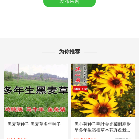
发布采购
佛山市姜**老板33分钟前询价供应商
附近阳**老板22分钟前获取了报价
佛山市宋**老板26分钟前获取了报价
佛山市郭**老板14小时前询价供应商
佛山市欧阳**老板47分钟前询价供应商
附近赵**老板4小时前成功采购
佛山市郑**老板16小时前获取了报价
为你推荐
佛山市文**老板14小时前获取了报价
附近许**老板45分钟前看了商品
附近郑**老板18小时前询价供应商
附近唐**老板5小时前成功采购
佛山市邹**老板41分钟前询价供应商
附近赵**老板18分钟前获取了报价
佛山市宋**老板3小时前成功采购
黑麦草种子 黑麦草多年种子
黑心菊种子毛叶金光菊耐寒耐
旱多年生宿根草本花卉盆栽花
海花草籽