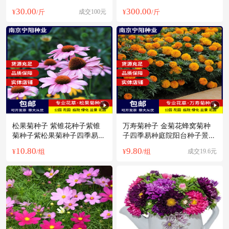
兔牛羊鸡鸭鱼
30.00
300.00
¥
/斤
成交100元
¥
/斤
松果菊种子 紫锥花种子紫锥
万寿菊种子 金菊花蜂窝菊种
菊种子紫松果菊种子四季易种
子四季易种庭院阳台种子景观
庭院阳
花海
10.80
9.80
¥
/组
¥
/组
成交19.6元