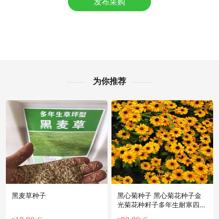
发布采购
附近姚**老板5小时前成功采购
附近郑**老板15小时前获取了报价
附近王**老板27分钟前获取了报价
连云港市岳**老板8小时前获取了报价
连云港市宁**老板55分钟前询价供应商
连云港市吕**老板33分钟前获取了报价
为你推荐
连云港市郭**老板56分钟前获取了报价
连云港市阳**老板49分钟前获取了报价
连云港市戚**老板4分钟前看了商品
连云港市潘**老板9小时前成功采购
附近宁**老板16小时前询价供应商
连云港市潘**老板19分钟前看了商品
附近贺**老板1分钟前看了商品
黑麦草种子
黑心菊种子 黑心菊花种子金
光菊花种籽子多年生耐寒四季
种易活庭