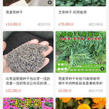
黑麦草种子
艾草种子 药用食用
10.00
70.00
¥
/斤
成交832元
¥
/斤
成交1060元
出售波斯菊种子包出芽一流的
黑麦草种子冬牧70耐寒耐旱
质量一流的售后让你买的满意
猪牛羊鸡鸭鱼鼠兔畜禽牧草籽
买的放心
32.00
5.00
¥
/斤
¥
/斤
成交1579元