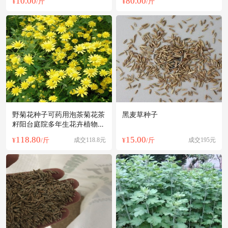
10.00
80.00
¥
/斤
¥
/斤
野菊花种子可药用泡茶菊花茶
黑麦草种子
籽阳台庭院多年生花卉植物盆
栽四季播
118.80
15.00
¥
/斤
成交118.8元
¥
/斤
成交195元