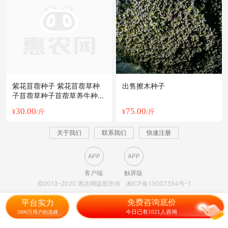
紫花苜蓿种子 紫花苜蓿草种
出售擦木种子
子苜蓿草种子苜蓿草养牛种子
养羊种子
30.00
75.00
¥
/斤
¥
/斤
关于我们
联系我们
快速注册
APP
APP
客户端
触屏版
@2013-2020 惠农网版权所有
湘ICP备13007354号-1
免费咨询底价
平台实力
今日已有1021人咨询
5000万用户的选择