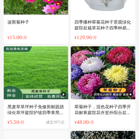
波斯菊种子
四季播种翠菊花种子景观绿化
庭院盆栽草花种子四季种易活
观花卉
15.00
129.90
¥
/斤
¥
/斤
黑麦草草坪种子免修剪耐践踏
翠菊种子，混色花种子四季开
绿化草坪庭院护坡四季青黑麦
花耐寒庭院花卉室外阳台盆栽
草种籽
园林绿化
5.50
48.00
¥
/斤
成交3971元
¥
/斤