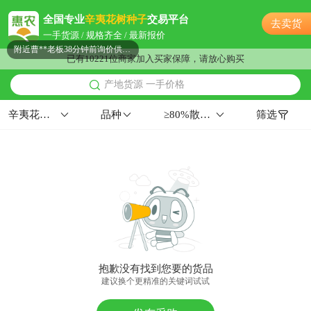
连云港市欧阳**老板22小时前询价供应商
全国专业
辛夷花树种子
交易平台
去卖货
附近曹**老板38分钟前询价供应商
一手货源 / 规格齐全 / 最新报价
连云港市朱**老板22小时前看了商品
已有10221位商家加入买家保障，请放心购买
附近曹**老板5分钟前询价供应商
产地货源 一手价格
连云港市古**老板44分钟前获取了报价
附近蒋**老板14小时前看了商品
辛夷花树种子
品种
≥80%散装东北≥96%
筛选
附近蒋**老板16小时前获取了报价
附近王**老板5小时前成功采购
连云港市田**老板17分钟前成功采购
连云港市柳**老板16分钟前获取了报价
连云港市唐**老板16小时前获取了报价
附近齐**老板17分钟前获取了报价
附近邹**老板23小时前询价供应商
附近杨**老板3分钟前获取了报价
抱歉没有找到您要的货品
连云港市陈**老板3小时前成功采购
建议换个更精准的关键词试试
连云港市赵**老板2小时前获取了报价