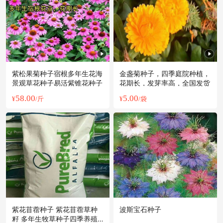
紫松果菊种子宿根多年生花海
金盏菊种子，四季庭院种植，
景观草花种子易活紫锥花种子
花期长，发芽率高，全国发货
58.00
5.00
¥
/斤
¥
/袋
紫花苜蓿种子 紫花苜蓿草种
波斯宝石种子
籽 多年生牧草种子四季养殖