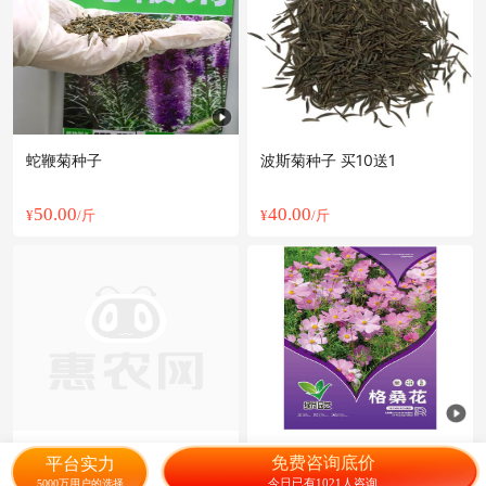
蛇鞭菊种子
波斯菊种子 买10送1
50.00
40.00
¥
/斤
¥
/斤
黑麦草种子
波斯菊花种子格桑花开花易活
免费咨询底价
平台实力
好养庭院景观混色工程花籽彩
今日已有1021人咨询
5000万用户的选择