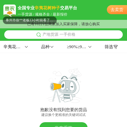
泰州市徐**老板1分钟前看了商品
全国专业
辛夷花树种子
交易平台
去卖货
泰州市蔡**老板7小时前获取了报价
一手货源 / 规格齐全 / 最新报价
泰州市徐**老板13小时前看了商品
已有10221位商家加入买家保障，请放心购买
泰州市蔡**老板1分钟前询价供应商
产地货源 一手价格
附近欧阳**老板19小时前询价供应商
泰州市林**老板5分钟前成功采购
辛夷花树种子
品种
≥90%≥99%≤12%西南
筛选
泰州市夏**老板5小时前成功采购
泰州市姜**老板19小时前获取了报价
泰州市朱**老板13小时前看了商品
泰州市董**老板11分钟前获取了报价
泰州市彭**老板21小时前成功采购
附近曹**老板3小时前询价供应商
附近阳**老板34分钟前获取了报价
附近潘**老板45分钟前看了商品
抱歉没有找到您要的货品
附近田**老板17分钟前成功采购
建议换个更精准的关键词试试
附近戚**老板14小时前获取了报价