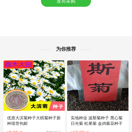
发布采购
泰州市葛**老板7小时前看了商品
附近程**老板6小时前成功采购
附近张**老板34分钟前获取了报价
泰州市苏**老板1小时前询价供应商
泰州市林**老板10小时前成功采购
附近彭**老板31分钟前看了商品
附近聂**老板36分钟前看了商品
为你推荐
附近罗**老板9分钟前询价供应商
泰州市姜**老板4小时前成功采购
附近吴**老板19分钟前获取了报价
泰州市田**老板34分钟前获取了报价
泰州市姚**老板1小时前获取了报价
泰州市王**老板14分钟前看了商品
附近潘**老板11小时前看了商品
优质大滨菊种子大槟菊种子新
实地种业 波斯菊种子 黑心菊
种现货包邮
日光菊 松果菊 金鸡菊花种子