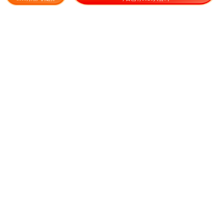
色包装
9.00
1.15
¥
/斤
成交145元
¥
/包
黑心菊种子黑心菊新种子黑心
金盏菊种子 矮生多年生花籽
菊种子包邮
金盏菊秋天花四季种户外庭院
花海秋季
1.00
23.00
¥
/袋
成交1416.4元
¥
/斤
成交255元