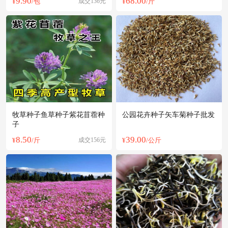
9.90
68.00
¥
/包
成交136元
¥
/斤
牧草种子鱼草种子紫花苜蓿种
公园花卉种子矢车菊种子批发
子
8.50
39.00
¥
/斤
成交156元
¥
/公斤