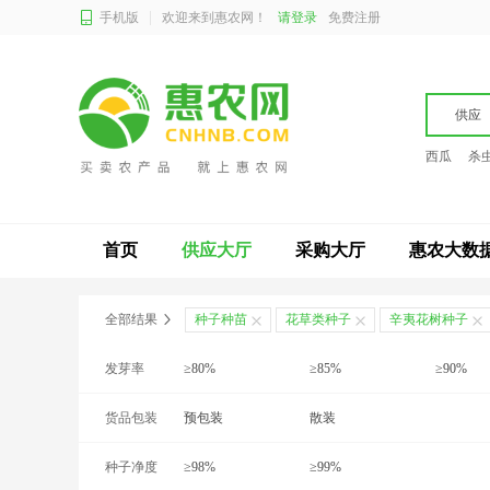
手机版
欢迎来到惠农网！
请登录
免费注册
供应
西瓜
杀
首页
供应大厅
采购大厅
惠农大数
全部结果
种子种苗
花草类种子
辛夷花树种子
发芽率
≥80%
≥85%
≥90%
货品包装
预包装
散装
种子净度
≥98%
≥99%