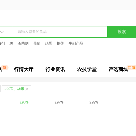
搜索
虫剂
鸡
杀菌剂
葡萄
鸡蛋
榴莲
牛副产品
据
行情大厅
行业资讯
农技学堂
严选商城
≥95%、华东
≥95%
≥97%
≥99%