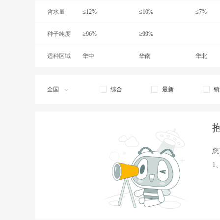
含水量
≤12%
≤10%
≤7%
种子纯度
≥96%
≥99%
适种区域
华中
华南
华北
西北
全国
综合
最新
销
您
1