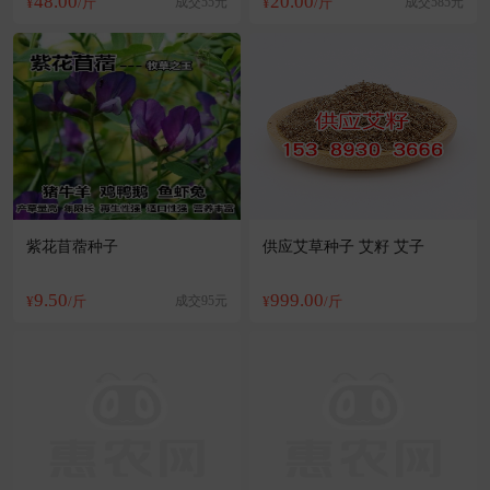
48.00
20.00
¥
/斤
成交55元
¥
/斤
成交585元
紫花苜蓿种子
供应艾草种子 艾籽 艾子
9.50
999.00
¥
/斤
成交95元
¥
/斤