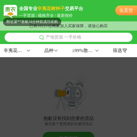
枣庄市曹**老板2分钟前看了商品
全国专业
辛夷花树种子
交易平台
去卖货
枣庄市孙**老板1小时前获取了报价
一手货源 / 规格齐全 / 最新报价
附近梁**老板34分钟前成功采购
已有10221位商家加入买家保障，请放心购买
枣庄市文**老板22小时前成功采购
产地货源 一手价格
附近朱**老板53分钟前询价供应商
附近唐**老板13分钟前获取了报价
辛夷花树种子
品种
≥99%散装≤10%≥97%
筛选
枣庄市汤**老板6小时前询价供应商
枣庄市秦**老板22分钟前看了商品
枣庄市康**老板41分钟前成功采购
枣庄市董**老板7小时前成功采购
枣庄市唐**老板3小时前询价供应商
枣庄市蒋**老板20小时前成功采购
附近孟**老板57分钟前成功采购
枣庄市陆**老板59分钟前获取了报价
抱歉没有找到您要的货品
枣庄市汤**老板19小时前询价供应商
建议换个更精准的关键词试试
附近柳**老板41分钟前询价供应商