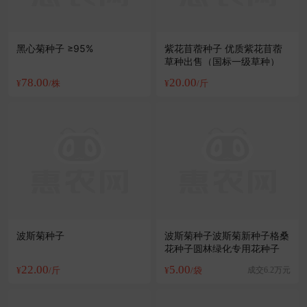
黑心菊种子 ≥95%
紫花苜蓿种子 优质紫花苜蓿
草种出售（国标一级草种）
78.00
20.00
¥
/株
¥
/斤
波斯菊种子
波斯菊种子波斯菊新种子格桑
花种子圆林绿化专用花种子
22.00
5.00
¥
/斤
¥
/袋
成交6.2万元