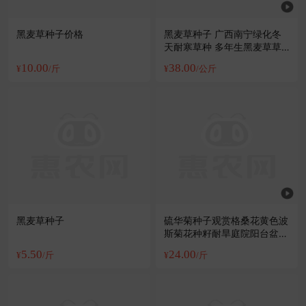
黑麦草种子价格
黑麦草种子 广西南宁绿化冬
天耐寒草种 多年生黑麦草草
种
10.00
38.00
¥
/斤
¥
/公斤
黑麦草种子
硫华菊种子观赏格桑花黄色波
斯菊花种籽耐旱庭院阳台盆栽
花草植物
5.50
24.00
¥
/斤
¥
/斤