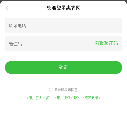
欢迎登录惠农网
获取验证码
多年生黑麦草种子耐寒养牛羊
紫花苜蓿种子 高蛋白高营养
鸡鹅鱼苜蓿草种籽牧草养殖黑
多年生耐寒耐旱
麦草籽
23.80
30.00
¥
/斤
成交23.8元
¥
/斤
确定
登录即表示同意
《用户服务协议》
《用户授权协议》
《隐私政策》
免费咨询底价
平台实力
今日已有1021人咨询
5000万用户的选择
荷兰菊种子 荷兰菊，荷兰菊
各种草芓，食用，鸡鸭鹅，种