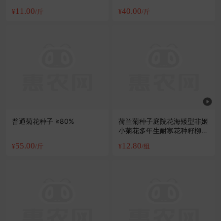
化盆栽
11.00
40.00
¥
/斤
¥
/斤
普通菊花种子 ≥80%
荷兰菊种子庭院花海矮型非姬
小菊花多年生耐寒花种籽柳叶
菊紫菀花
55.00
12.80
¥
/斤
¥
/组