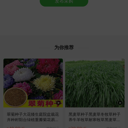
发布采购
枣庄市陆**老板1小时前询价供应商
枣庄市林**老板6小时前获取了报价
附近何**老板28分钟前获取了报价
枣庄市阳**老板53分钟前看了商品
附近徐**老板43分钟前获取了报价
枣庄市陆**老板11分钟前询价供应商
枣庄市沈**老板38分钟前成功采购
为你推荐
附近谢**老板15小时前看了商品
枣庄市杨**老板18分钟前成功采购
枣庄市邓**老板41分钟前询价供应商
枣庄市冯**老板28分钟前获取了报价
附近高**老板14小时前成功采购
枣庄市洪**老板16小时前询价供应商
枣庄市蔡**老板1分钟前询价供应商
翠菊种子大花矮生庭院盆栽花
黑麦草种子黑麦草冬牧草种子
卉种籽阳台绿植重瓣菊花易活
养牛羊牧草耐寒牧草黑麦草四
四季播种
倍体