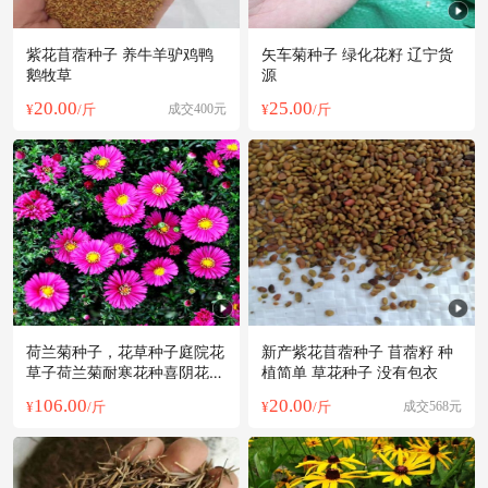
紫花苜蓿种子 养牛羊驴鸡鸭
矢车菊种子 绿化花籽 辽宁货
鹅牧草
源
20.00
25.00
¥
/斤
成交400元
¥
/斤
荷兰菊种子，花草种子庭院花
新产紫花苜蓿种子 苜蓿籽 种
草子荷兰菊耐寒花种喜阴花卉
植简单 草花种子 没有包衣
植物草花
106.00
20.00
¥
/斤
¥
/斤
成交568元