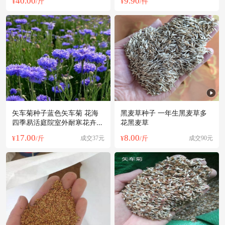
40.00
9.90
¥
/斤
¥
/件
矢车菊种子蓝色矢车菊 花海
黑麦草种子 一年生黑麦草多
四季易活庭院室外耐寒花卉种
花黑麦草
籽
17.00
8.00
¥
/斤
成交37元
¥
/斤
成交90元