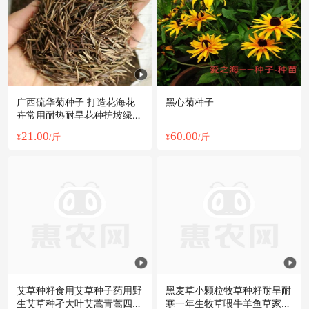
广西硫华菊种子 打造花海花
黑心菊种子
卉常用耐热耐旱花种护坡绿化
草籽批发
21.00
60.00
¥
/斤
¥
/斤
艾草种籽食用艾草种子药用野
黑麦草小颗粒牧草种籽耐旱耐
生艾草种孑大叶艾蒿青蒿四季
寒一年生牧草喂牛羊鱼草家畜