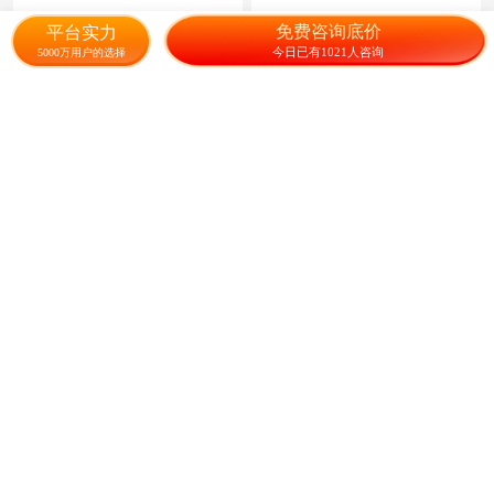
驱蚊
爱吃
8.80
7.80
¥
/件
成交650.4元
¥
/斤
免费咨询底价
平台实力
今日已有1021人咨询
5000万用户的选择
荷兰菊种子 ≥95%
多年生花籽宿根种子花庭院花
草子荷兰菊耐寒花种喜阴花草
种子
75.00
9.90
¥
/斤
¥
/袋
成交379.6元