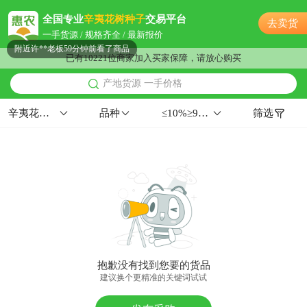
附近齐**老板22分钟前成功采购
全国专业
辛夷花树种子
交易平台
去卖货
东莞市葛**老板6小时前获取了报价
一手货源 / 规格齐全 / 最新报价
附近许**老板59分钟前看了商品
已有10221位商家加入买家保障，请放心购买
东莞市欧阳**老板38分钟前看了商品
产地货源 一手价格
附近贺**老板18小时前成功采购
附近梁**老板10分钟前看了商品
辛夷花树种子
品种
≤10%≥99%华北
筛选
附近古**老板10小时前获取了报价
附近邹**老板23小时前询价供应商
东莞市陆**老板50分钟前成功采购
东莞市曹**老板15分钟前看了商品
东莞市徐**老板19小时前看了商品
东莞市姚**老板23小时前成功采购
东莞市吕**老板48分钟前询价供应商
东莞市柳**老板15分钟前看了商品
抱歉没有找到您要的货品
东莞市江**老板19小时前成功采购
建议换个更精准的关键词试试
东莞市郑**老板55分钟前看了商品