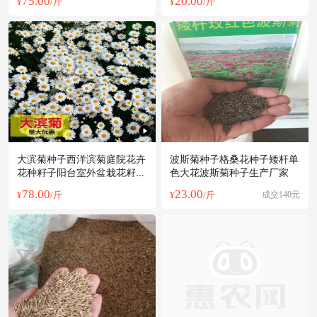
75.00
20.00
¥
/斤
¥
/斤
大滨菊种子西洋滨菊庭院花卉
波斯菊种子格桑花种子矮杆单
花种籽子阳台室外盆栽花籽庭
色大花波斯菊种子生产厂家
院四季种
78.00
23.00
¥
/斤
¥
/斤
成交140元