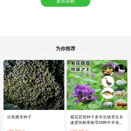
发布采购
附近宋**老板5分钟前询价供应商
附近田**老板18分钟前成功采购
附近冯**老板12分钟前看了商品
附近周**老板31分钟前获取了报价
镇江市宁**老板21小时前获取了报价
镇江市夏**老板4小时前看了商品
附近蔡**老板16小时前看了商品
为你推荐
镇江市孟**老板19分钟前成功采购
附近贺**老板13小时前询价供应商
镇江市聂**老板9小时前询价供应商
镇江市苏**老板1小时前看了商品
镇江市谢**老板17小时前询价供应商
附近李**老板3小时前获取了报价
镇江市郭**老板36分钟前看了商品
出售擦木种子
紫花苜蓿种子多年生牧草生长
速度快耐寒耐旱鸡鸭牛羊兔鱼
饲料高产