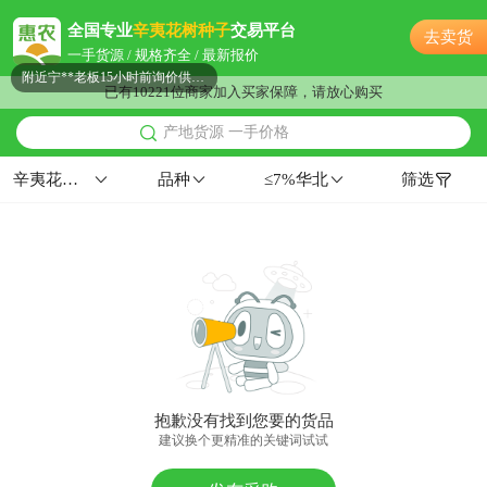
镇江市梁**老板23分钟前获取了报价
全国专业
辛夷花树种子
交易平台
去卖货
附近朱**老板11小时前询价供应商
一手货源 / 规格齐全 / 最新报价
附近宁**老板15小时前询价供应商
已有10221位商家加入买家保障，请放心购买
附近胡**老板16小时前询价供应商
产地货源 一手价格
镇江市钱**老板53分钟前获取了报价
附近邹**老板12小时前成功采购
辛夷花树种子
品种
≤7%华北
筛选
镇江市邹**老板24分钟前询价供应商
附近薛**老板22小时前获取了报价
镇江市张**老板27分钟前看了商品
附近杨**老板24分钟前获取了报价
附近周**老板13分钟前获取了报价
镇江市张**老板3分钟前看了商品
附近苏**老板4小时前询价供应商
附近夏**老板11分钟前获取了报价
抱歉没有找到您要的货品
附近韩**老板40分钟前成功采购
建议换个更精准的关键词试试
镇江市杨**老板4小时前获取了报价