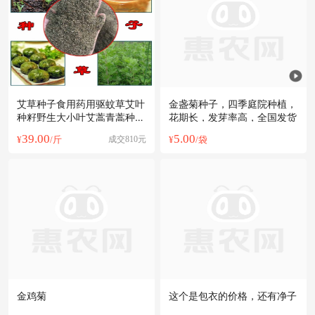
艾草种子食用药用驱蚊草艾叶
金盏菊种子，四季庭院种植，
种籽野生大小叶艾蒿青蒿种植
花期长，发芽率高，全国发货
四季驱蚊
39.00
5.00
¥
/斤
成交810元
¥
/袋
金鸡菊
这个是包衣的价格，还有净子