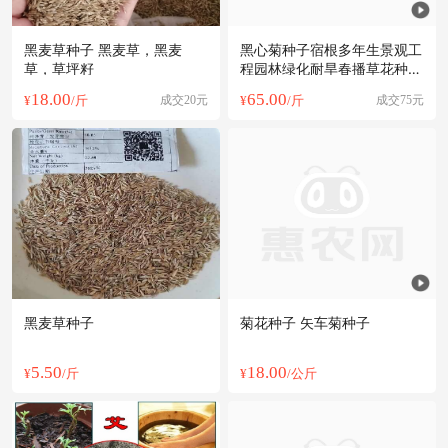
黑麦草种子 黑麦草，黑麦
黑心菊种子宿根多年生景观工
草，草坪籽
程园林绿化耐旱春播草花种子
花期长
18.00
65.00
¥
/斤
成交20元
¥
/斤
成交75元
黑麦草种子
菊花种子 矢车菊种子
5.50
18.00
¥
/斤
¥
/公斤