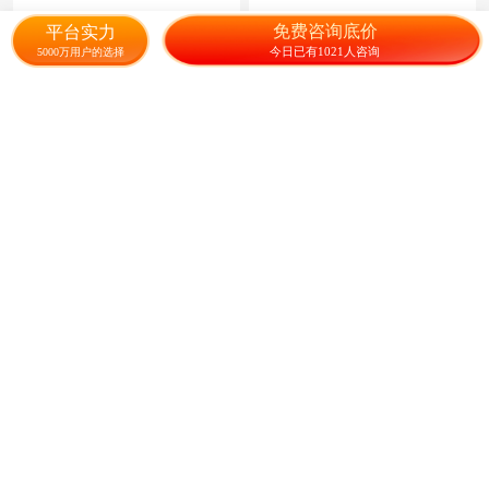
120.00
15.00
¥
/斤
¥
/斤
免费咨询底价
平台实力
今日已有1021人咨询
5000万用户的选择
紫花苜蓿种子 紫花苜蓿
矢车菊种子菊花籽可切花庭院
阳台盆栽易活好养花种易活彩
色小装
35.00
1.85
¥
/斤
¥
/包