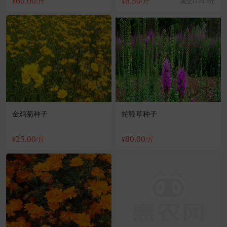
60.00
6.50
¥
/斤
¥
/斤
成交1178.5元
金鸡菊种子
蛇鞭草种子
25.00
80.00
¥
/斤
¥
/斤