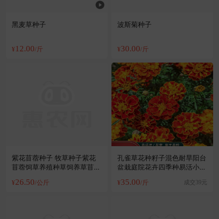
黑麦草种子
波斯菊种子
12.00
30.00
¥
/斤
¥
/斤
紫花苜蓿种子 牧草种子紫花
孔雀草花种籽子混色耐旱阳台
苜蓿饲草养殖种草饲养草苜蓿
盆栽庭院花卉四季种易活小万
牛羊马
寿菊种子
26.50
35.00
¥
/公斤
¥
/斤
成交39元