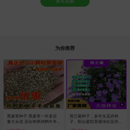
发布采购
福州市吴**老板34分钟前获取了报价
附近郑**老板44分钟前看了商品
附近蔡**老板10分钟前成功采购
附近高**老板30分钟前成功采购
福州市齐**老板34分钟前成功采购
附近林**老板20小时前成功采购
福州市林**老板32分钟前成功采购
为你推荐
福州市孙**老板38分钟前获取了报价
福州市蒋**老板6分钟前成功采购
福州市彭**老板5小时前看了商品
附近汤**老板9小时前获取了报价
附近贺**老板6小时前成功采购
福州市苏**老板14小时前看了商品
附近薛**老板12小时前获取了报价
黑麦草种子 黑麦草一年多岔
荷兰菊种子，多年生花卉种
量大从优 适合饲养鸡鸭牛羊
子，阳台庭院景观绿化花卉种
驴马鱼
子批发种