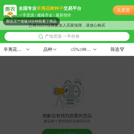
附近韩**老板16分钟前询价供应商
全国专业
辛夷花树种子
交易平台
去卖货
附近唐**老板6小时前看了商品
一手货源 / 规格齐全 / 最新报价
附近王**老板18分钟前看了商品
已有10221位商家加入买家保障，请放心购买
附近周**老板1小时前看了商品
产地货源 一手价格
福州市陆**老板37分钟前获取了报价
福州市姚**老板17分钟前看了商品
辛夷花树种子
品种
≤5%≥98%华北
筛选
福州市蒋**老板10分钟前成功采购
附近苏**老板29分钟前询价供应商
附近齐**老板2小时前成功采购
附近薛**老板9小时前成功采购
附近许**老板44分钟前获取了报价
附近齐**老板13小时前看了商品
福州市阳**老板16分钟前成功采购
附近陈**老板49分钟前成功采购
抱歉没有找到您要的货品
附近洪**老板53分钟前看了商品
建议换个更精准的关键词试试
福州市文**老板11分钟前成功采购