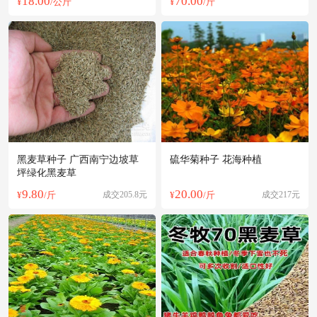
18.00
70.00
¥
/公斤
¥
/斤
黑麦草种子 广西南宁边坡草
硫华菊种子 花海种植
坪绿化黑麦草
9.80
20.00
¥
/斤
成交205.8元
¥
/斤
成交217元