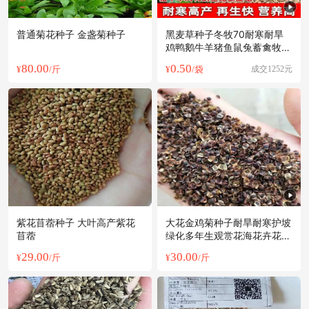
普通菊花种子 金盏菊种子
黑麦草种子冬牧70耐寒耐旱
鸡鸭鹅牛羊猪鱼鼠兔蓄禽牧草
籽
80.00
0.50
¥
/斤
¥
/袋
成交1252元
紫花苜蓿种子 大叶高产紫花
大花金鸡菊种子耐旱耐寒护坡
苜蓿
绿化多年生观赏花海花卉花种
批发
29.00
30.00
¥
/斤
¥
/斤