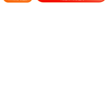
15.00
20.00
¥
/斤
¥
/斤
雏菊种子
矢车菊种子庭院景观花海景区
花花期长观赏价值高易存活
800.00
8.80
¥
/斤
¥
/件
成交1426.2元