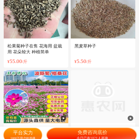
松果菊种子在售 花海用 盆栽
黑麦草种子
用 花朵较大 种植简单
55.00
5.50
¥
/斤
¥
/斤
波斯菊种子新种格桑花种子园
一级紫花苜蓿种子批发，国审
免费咨询底价
平台实力
林绿化专用花卉种子
品种，国产紫花苜蓿
今日已有1021人咨询
5000万用户的选择