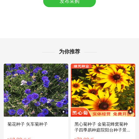
发布采购
附近唐**老板7小时前询价供应商
佛山市聂**老板9分钟前成功采购
附近王**老板23小时前成功采购
佛山市徐**老板20小时前获取了报价
佛山市谢**老板1小时前询价供应商
附近吴**老板11小时前看了商品
附近朱**老板48分钟前看了商品
为你推荐
附近孟**老板4分钟前看了商品
附近王**老板10小时前询价供应商
附近王**老板12小时前询价供应商
附近曹**老板26分钟前成功采购
佛山市孙**老板30分钟前看了商品
佛山市洪**老板38分钟前获取了报价
附近郑**老板59分钟前询价供应商
菊花种子 矢车菊种子
黑心菊种子 金菊花蜂窝菊种
子四季易种庭院阳台种子景观
花海