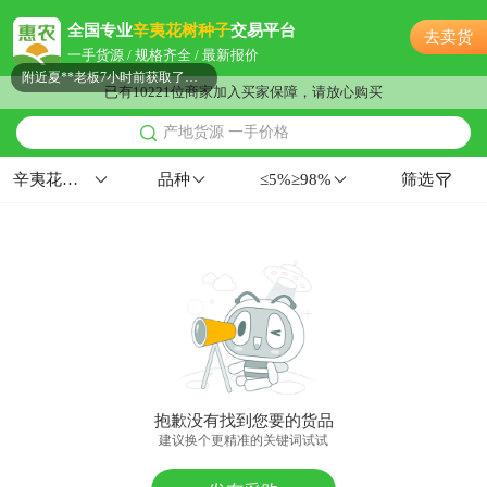
附近郑**老板17分钟前看了商品
全国专业
辛夷花树种子
交易平台
去卖货
佛山市伍**老板57分钟前成功采购
一手货源 / 规格齐全 / 最新报价
附近夏**老板7小时前获取了报价
已有10221位商家加入买家保障，请放心购买
佛山市潘**老板40分钟前获取了报价
产地货源 一手价格
附近吴**老板11小时前看了商品
附近阳**老板4小时前获取了报价
辛夷花树种子
品种
≤5%≥98%
筛选
佛山市赵**老板7小时前询价供应商
附近董**老板39分钟前询价供应商
佛山市葛**老板10小时前询价供应商
附近周**老板17分钟前获取了报价
附近伍**老板22分钟前看了商品
佛山市苏**老板55分钟前获取了报价
附近邓**老板12小时前成功采购
佛山市程**老板13小时前询价供应商
抱歉没有找到您要的货品
佛山市林**老板11分钟前成功采购
建议换个更精准的关键词试试
佛山市杨**老板11分钟前获取了报价