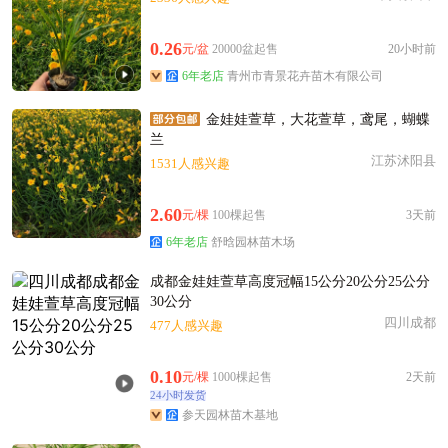
0.26
元/盆
20000盆起售
20小时前
6年老店
青州市青景花卉苗木有限公司
金娃娃萱草，大花萱草，鸢尾，蝴蝶
兰
江苏沭阳县
1531人感兴趣
2.60
元/棵
100棵起售
3天前
6年老店
舒晗园林苗木场
成都金娃娃萱草高度冠幅15公分20公分25公分
30公分
四川成都
477人感兴趣
0.10
元/棵
1000棵起售
2天前
24小时发货
参天园林苗木基地