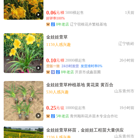
0.06
元/棵
5000棵起售
1天前
好评率100%
8年老店
辽宁宿根花卉繁植基地
金娃娃萱草
辽宁铁岭
1159人感兴趣
0.10
元/棵
20000棵起售
20小时前
货版一致
24小时发货
发货准时率0%
8年老店
开原市成鑫苗圃
金娃娃萱草种植基地 黄花菜 黄百合
山东青州市
530人感兴趣
0.25
元/盆
10000盆起售
19小时前
5年老店
青州顺和花卉苗木专业合作社
金娃娃萱草杯苗，金娃娃工程苗大量供应
山东青州市
2336人感兴趣