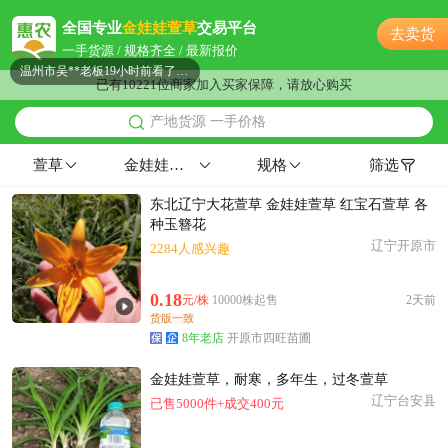
附近陈**老板23小时前获取了报价
全国专业
金娃娃萱草
交易平台
去卖货
附近林**老板9分钟前获取了报价
一手货源 / 规格齐全 / 最新报价
温州市吴**老板19小时前看了商品
已有10221位商家加入买家保障，请放心购买
温州市李**老板13小时前看了商品
产地货源 一手价格
附近张**老板2分钟前询价供应商
附近邹**老板13小时前获取了报价
萱草
金娃娃萱草
规格
筛选
温州市韩**老板17分钟前成功采购
东北辽宁大花萱草 金娃娃萱草 红宝石萱草 各
温州市宁**老板43分钟前询价供应商
种玉簪花
温州市洪**老板1小时前成功采购
辽宁开原市
2284人感兴趣
附近古**老板14小时前成功采购
温州市汪**老板13小时前询价供应商
0.18
元/株
10000株起售
2天前
温州市陆**老板3小时前获取了报价
货版一致
8年老店
开原市四旺苗圃
温州市罗**老板7小时前看了商品
温州市宁**老板16分钟前看了商品
金娃娃萱草，耐寒，多年生，过冬萱草
附近董**老板14小时前成功采购
辽宁台安县
已售5000件+成交400元
附近聂**老板4分钟前看了商品