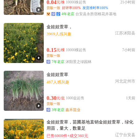
附近梁**老板41分钟前看了商品
0.04
元/株
10000株起售
21小时前
货版一致
好评率100%
发货准时率100%
温州市谢**老板21小时前看了商品
4年老店
台安县永胜宿根花卉基地
附近蒋**老板6小时前询价供应商
附近欧阳**老板45分钟前看了商品
金娃娃萱草，
江苏沭阳县
温州市赵**老板32分钟前询价供应商
3969人感兴趣
附近卢**老板45分钟前获取了报价
0.15
元/棵
10000棵起售
7小时前
附近罗**老板43分钟前获取了报价
货版一致
温州市吴**老板20分钟前询价供应商
7年老店
沭阳景之绿园林
温州市周**老板20小时前成功采购
金娃娃萱草
温州市夏**老板15小时前获取了报价
河北定州市
487人感兴趣
温州市孟**老板41分钟前成功采购
附近钱**老板24分钟前成功采购
0.30
元/盆
1000盆起售
1天前
货版一致
3年老店
鑫禾苗业
金娃娃萱草，苗圃基地直销金娃娃萱草，绿化
用苗，量大，数量足
辽宁台安县
已售6000件+成交360元