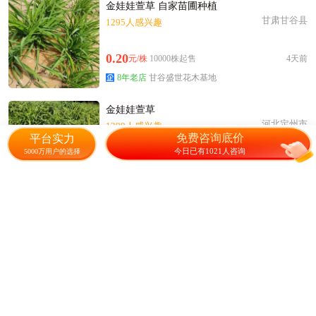
金娃娃萱草 自家苗圃种植
甘肃甘谷县
1295人感兴趣
0.20
元/株
10000株起售
4天前
8年老店
甘谷盛世花木基地
金娃娃萱草
河北定州市
1399人感兴趣
免费咨询底价
平台实力
今日已有1021人咨询
5000万用户的选择
0.23
元/棵
1000棵起售
6天前
邵发的店
金娃娃萱草 红花萱草，红运萱草
辽宁台安县
2894人感兴趣
0.04
元/株
10000株起售
5天前
12年老店
台安县柏景园林花木培植基地