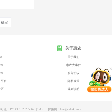
确定
关于惠农
88
关于我们
99
惠农大事件
99
服务协议
务平台
隐私政策
专区
规则说明
：JY14301020285067（1-1）
护廉网：hlw@cnhnkj.com