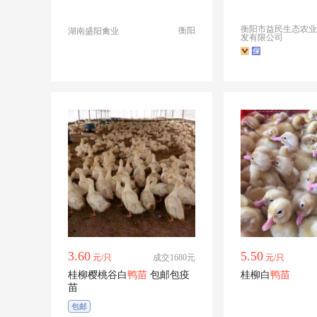
上包运输成活
衡阳市益民生态农业
衡阳
湖南盛阳禽业
发有限公司
3.60
5.50
元/只
成交1680元
元/只
桂柳樱桃谷白
鸭苗
包邮包疫
桂柳白
鸭苗
苗
包邮