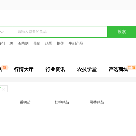
搜索
虫剂
鸡
杀菌剂
葡萄
鸡蛋
榴莲
牛副产品
据
行情大厅
行业资讯
农技学堂
严选商城
苗
番鸭苗
桂柳鸭苗
黑番鸭苗
樱桃谷鸭苗
杂交鸭苗