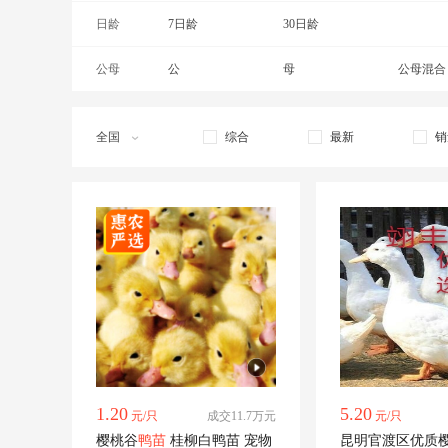
日龄
7日龄
30日龄
公母
公
母
公母混合
全国
综合
最新
销
1.20
5.20
元/只
成交11.7万元
元/只
樱桃谷
鸭苗
桂柳白鸭苗 宠物
昆明官渡区优质