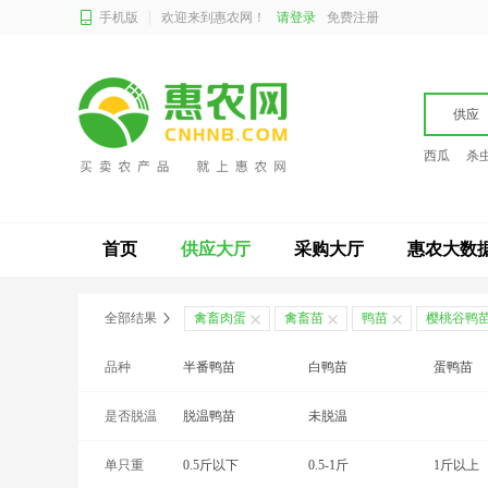
手机版
欢迎来到惠农网！
请登录
免费注册
供应
西瓜
杀
首页
供应大厅
采购大厅
惠农大数
全部结果
禽畜肉蛋
禽畜苗
鸭苗
樱桃谷鸭
品种
半番鸭苗
白鸭苗
蛋鸭苗
是否脱温
麻鸭苗
脱温鸭苗
肉鸭苗
未脱温
西洋鸭苗
单只重
0.5斤以下
0.5-1斤
1斤以上