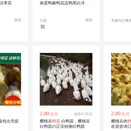
成活率高
南蛋鸭麻鸭花边鸭黑白洋鸭
番鸭
昆明
衡阳
王勋
安徽兴记禽
2.00
2.80
元/只
成交4.5万元
元/只
樱桃谷
鸭苗
白鸭苗，樱桃谷
樱桃谷肉
白鸭苗の正宗桂柳白鸭苗
欢迎咨询