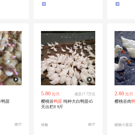
5.80
2.80
元/只
成交17.7万元
元/只
谷鸭苗
樱桃谷
鸭苗
纯种大白鸭苗45
樱桃谷肉
天出栏8 9斤
南宁
南宁
张敏
丽丽小苗店