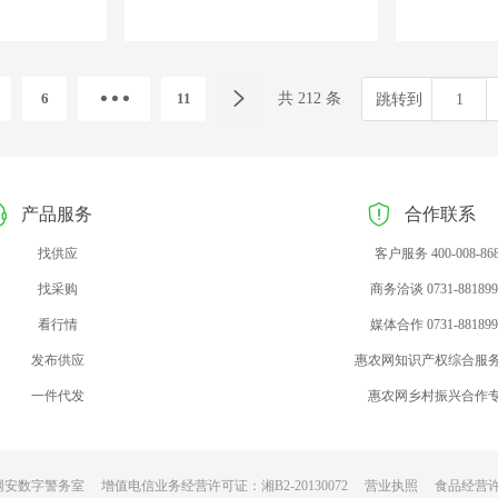
6
11
共 212 条
跳转到
产品服务
合作联系
找供应
客户服务 400-008-86
找采购
商务洽谈 0731-881899
看行情
媒体合作 0731-881899
发布供应
惠农网知识产权综合服
一件代发
惠农网乡村振兴合作
网安数字警务室
增值电信业务经营许可证：湘B2-20130072
营业执照
食品经营许可证