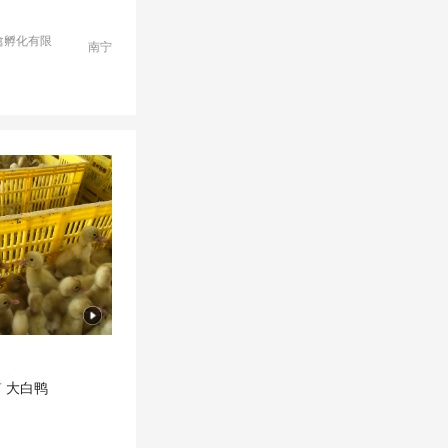
禽孵化有限
南宁
苗
大白鸭