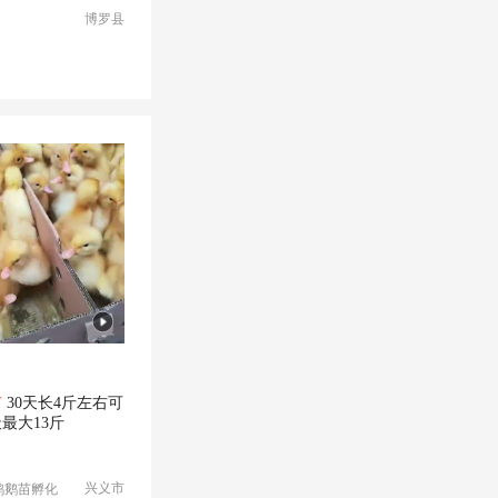
博罗县
苗
30天长4斤左右可
天最大13斤
兴义市
鸭鹅苗孵化