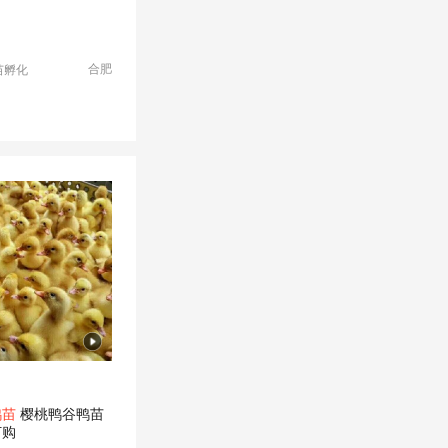
合肥
苗孵化
鸭苗
樱桃鸭谷鸭苗
订购