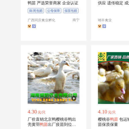
鸭苗 严选荣誉商家 企业认证
供应 遗传稳定 
病/死包赔
公母保障
假苗包赔
南宁
广西同庆禽业孵化
翊丰禽业
4.30
4.10
元/只
元/只
厂价直销北京鸭樱桃谷鸭出
樱桃谷
鸭苗
包运输包出壳疫
壳黄羽
鸭苗
出厂疫苗到位路
苗保质保量