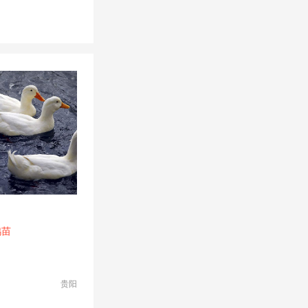
鸭苗
贵阳