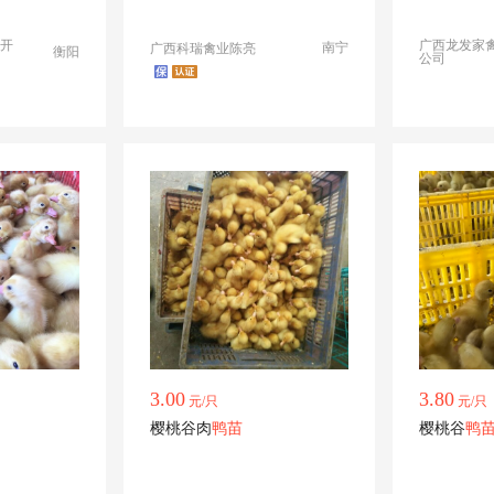
开
广西龙发家
南宁
广西科瑞禽业陈亮
衡阳
公司
3.00
3.80
元/只
元/只
樱桃谷肉
鸭苗
樱桃谷
鸭