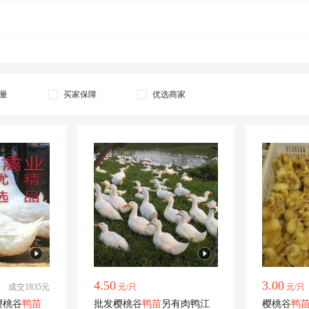
量
买家保障
优选商家
4.50
3.00
成交1835元
元/只
元/只
樱桃谷
鸭苗
批发樱桃谷
鸭苗
另有肉鸭江
樱桃谷
鸭