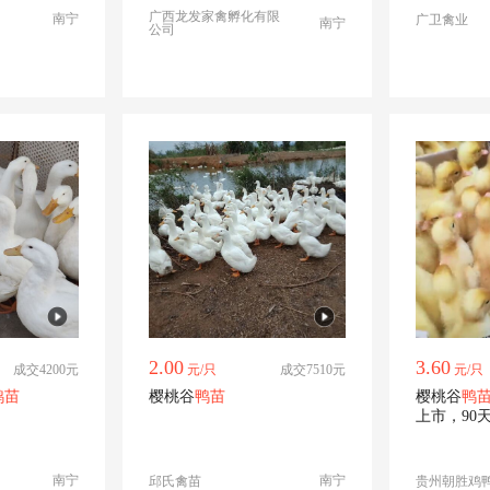
广西龙发家禽孵化有限
南宁
广卫禽业
南宁
公司
2.00
3.60
成交4200元
元/只
成交7510元
元/只
鸭苗
樱桃谷
鸭苗
樱桃谷
鸭
上市，90
南宁
南宁
邱氏禽苗
贵州朝胜鸡