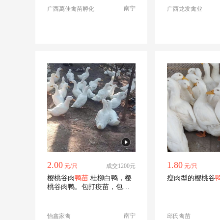
南宁
广西萬佳禽苗孵化
广西龙发禽业
2.00
1.80
元/只
成交1200元
元/只
樱桃谷肉
鸭苗
桂柳白鸭，樱
瘦肉型的樱桃谷
桃谷肉鸭。包打疫苗，包运
输成活。厂家直销
南宁
怡鑫家禽
邱氏禽苗