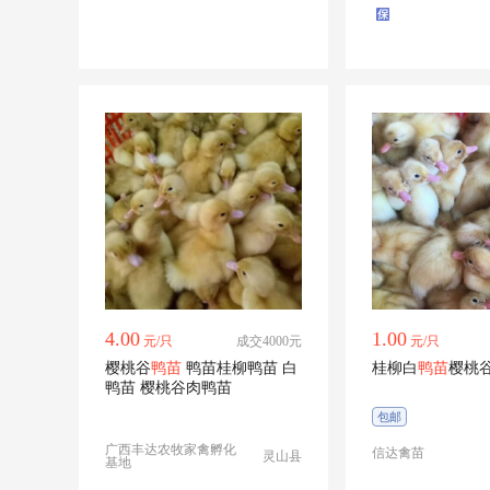
4.00
1.00
元/只
成交4000元
元/只
樱桃谷
鸭苗
鸭苗桂柳鸭苗 白
桂柳白
鸭苗
樱桃
鸭苗 樱桃谷肉鸭苗
包邮
广西丰达农牧家禽孵化
信达禽苗
灵山县
基地