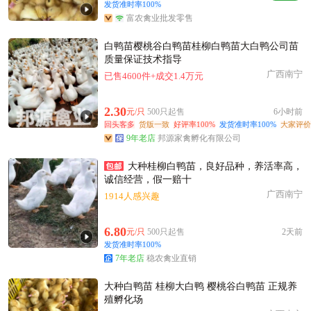
附近贺**老板49分钟前成功采购
发货准时率100%
富农禽业批发零售
附近许**老板5小时前看了商品
附近秦**老板29分钟前成功采购
白鸭苗樱桃谷白鸭苗桂柳白鸭苗大白鸭公司苗
附近董**老板22小时前成功采购
质量保证技术指导
广西南宁
附近罗**老板27分钟前询价供应商
已售4600件+成交1.4万元
附近夏**老板4小时前看了商品
2.30
元/只
500只起售
6小时前
附近齐**老板21小时前询价供应商
回头客多
货版一致
好评率100%
发货准时率100%
大家评价
附近洪**老板58分钟前询价供应商
9年老店
邦源家禽孵化有限公司
附近邹**老板16小时前询价供应商
大种桂柳白鸭苗，良好品种，养活率高，
附近葛**老板5分钟前成功采购
诚信经营，假一赔十
附近冯**老板10小时前看了商品
广西南宁
1914人感兴趣
附近吴**老板1小时前询价供应商
附近郑**老板15小时前看了商品
6.80
元/只
500只起售
2天前
附近胡**老板52分钟前询价供应商
发货准时率100%
7年老店
稳农禽业直销
大种白鸭苗 桂柳大白鸭 樱桃谷白鸭苗 正规养
殖孵化场