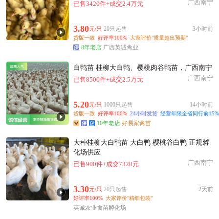
广西南宁
已售3420件+成交2.4万元
3.80
元/只
20只起售
3小时前
货版一致
好评率100%
大家评价"质量超出预期"
8年老店
广西英诚禽业
白鸭苗 桂柳大白鸭、樱桃肉谷鸭苗，广西南宁
广西南宁
已售8500件+成交2.5万元
5.20
元/只
1000只起售
14小时前
货版一致
好评率100%
24小时发货
经营年限全省同行前15%
10年老店
好易家禽苗
大种桂柳大白鸭苗 大白鸭 樱桃谷白鸭 正规孵
化场供应
广西南宁
已售900件+成交7320元
3.30
元/只
20只起售
2天前
好评率100%
大家评价"精细包装"
英诚农业禽苗孵化场