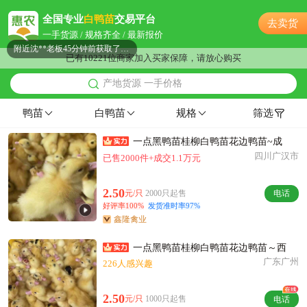
附近薛**老板23小时前询价供应商
全国专业
白鸭苗
交易平台
去卖货
附近程**老板20小时前看了商品
一手货源 / 规格齐全 / 最新报价
附近沈**老板45分钟前获取了报价
已有10221位商家加入买家保障，请放心购买
附近冯**老板21分钟前看了商品
产地货源 一手价格
附近汪**老板16小时前看了商品
附近林**老板17小时前询价供应商
鸭苗
白鸭苗
规格
筛选
附近孙**老板30分钟前看了商品
一点黑鸭苗桂柳白鸭苗花边鸭苗~成
附近汪**老板6小时前获取了报价
四川广汉市
已售2000件+成交1.1万元
附近钱**老板37分钟前看了商品
附近江**老板51分钟前询价供应商
2.50
元/只
2000只起售
电话
附近高**老板51分钟前看了商品
好评率100%
发货准时率97%
附近吴**老板9小时前成功采购
鑫隆禽业
附近赵**老板14小时前成功采购
一点黑鸭苗桂柳白鸭苗花边鸭苗～西
附近韩**老板29分钟前成功采购
广东广州
226人感兴趣
附近贺**老板22小时前询价供应商
附近曹**老板1小时前询价供应商
2.50
元/只
1000只起售
电话