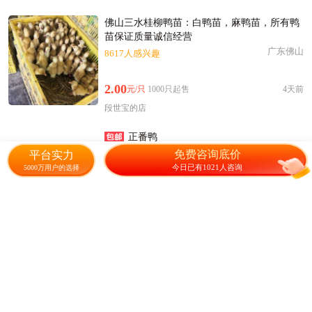
佛山三水桂柳鸭苗：白鸭苗，麻鸭苗，所有鸭
苗保证质量诚信经营
广东佛山
8617人感兴趣
2.00
元/只
1000只起售
4天前
段世宝的店
正番鸭
福建莆田
95人感兴趣
免费咨询底价
平台实力
今日已有1021人咨询
5000万用户的选择
1.50
元/只
100只起售
2天前
鸭鸡鹅批发商
一点黑鸭苗花边鸭苗桂柳白鸭苗~昆
云南昆明
已售300件+成交1050元
2.50
元/只
2000只起售
电话
好评率100%
发货准时率97%