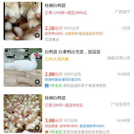
桂柳白鸭苗
广西南宁
已售1200件+成交3000元
2.50
元/只
200只起售
1天前
好评率100%
大家评价"物流速度非常快"
宏源禽业
白鸭苗 白番鸭出壳苗，脱温苗
福建武夷山市
2244人感兴趣
2.80
元/只
1000只起售
8小时前
经营年限全省同行前20%
8年老店
莆田荔城区新宁禽苗销售部
桂柳白鸭苗
广东东莞市
已售200件+成交900元
3.00
元/只
30只起售
14小时前
回头客多
好评率100%
发货准时率100%
6年老店
东莞办双龙禽业科技有限公司