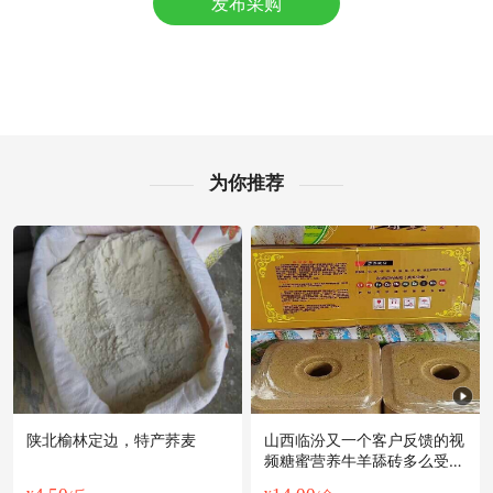
发布采购
附近葛**老板19分钟前询价供应商
附近郑**老板27分钟前获取了报价
鄂州市赵**老板5分钟前询价供应商
鄂州市胡**老板19分钟前询价供应商
附近宁**老板4分钟前询价供应商
附近杨**老板14分钟前看了商品
鄂州市文**老板10小时前成功采购
为你推荐
鄂州市郭**老板31分钟前获取了报价
附近伍**老板10分钟前看了商品
附近江**老板27分钟前成功采购
鄂州市梁**老板5小时前询价供应商
鄂州市朱**老板38分钟前成功采购
鄂州市赵**老板55分钟前看了商品
陕北榆林定边，特产荞麦
山西临汾又一个客户反馈的视
频糖蜜营养牛羊舔砖多么受小
牛喜欢