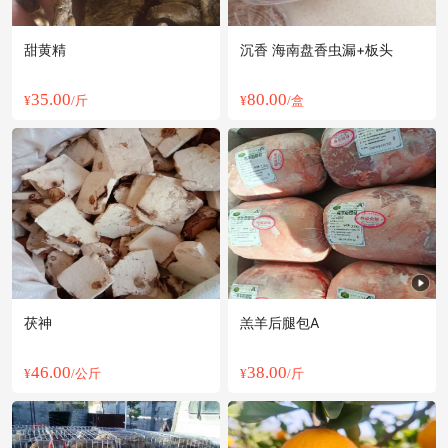
甜黄精
沉香 海南盘香虫漏+板头
35.00
80.00
¥
/斤
¥
/盒
茯神
羔羊后腿包A
46.00
38.00
¥
/公斤
¥
/斤