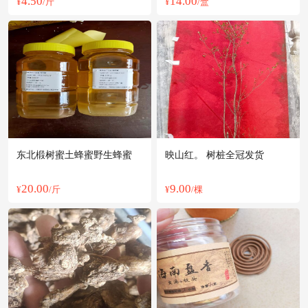
4.50
14.00
¥
/斤
¥
/盒
东北椴树蜜土蜂蜜野生蜂蜜
映山红。 树桩全冠发货
20.00
9.00
¥
/斤
¥
/棵