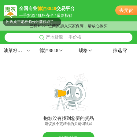
附近宋**老板6小时前询价供应商
全国专业
德油8848
交易平台
去卖货
鄂州市钱**老板38分钟前询价供应商
一手货源 / 规格齐全 / 最新报价
附近姚**老板45分钟前获取了报价
已有10221位商家加入买家保障，请放心购买
附近潘**老板12小时前获取了报价
产地货源 一手价格
附近聂**老板29分钟前成功采购
附近秦**老板6小时前看了商品
油菜籽种子
德油8848
规格
筛选
附近韩**老板7分钟前询价供应商
附近贺**老板14小时前询价供应商
附近文**老板16小时前询价供应商
鄂州市程**老板9小时前看了商品
附近薛**老板26分钟前获取了报价
附近卢**老板3小时前成功采购
鄂州市秦**老板49分钟前获取了报价
鄂州市杨**老板20小时前成功采购
抱歉没有找到您要的货品
鄂州市冯**老板21小时前询价供应商
建议换个更精准的关键词试试
鄂州市董**老板2小时前成功采购