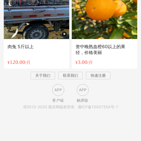
肉兔 5斤以上
资中晚熟血橙60以上的果
径，价格美丽
120.00
3.00
¥
/只
¥
/斤
关于我们
联系我们
快速注册
APP
APP
客户端
触屏版
@2013-2020 惠农网版权所有
湘ICP备13007354号-1