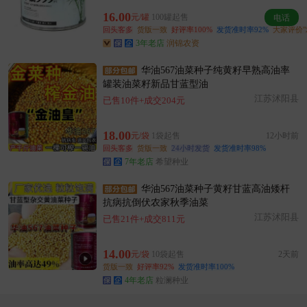
杭州市周**老板47分钟前成功采购
16.00
元/罐
100罐起售
电话
回头客多
货版一致
好评率100%
发货准时率92%
大家评价"
附近柳**老板12小时前询价供应商
3年老店
润锦农资
附近孙**老板14分钟前看了商品
附近汪**老板14小时前询价供应商
华油567油菜种子纯黄籽早熟高油率
罐装油菜籽新品甘蓝型油
附近欧阳**老板52分钟前成功采购
江苏沭阳县
已售10件+成交204元
杭州市严**老板23分钟前看了商品
附近周**老板15小时前询价供应商
18.00
元/袋
1袋起售
12小时前
附近岳**老板38分钟前成功采购
回头客多
货版一致
24小时发货
发货准时率98%
7年老店
希望种业
杭州市林**老板31分钟前看了商品
杭州市陈**老板53分钟前看了商品
华油567油菜种子黄籽甘蓝高油矮杆
附近严**老板5分钟前获取了报价
抗病抗倒伏农家秋季油菜
江苏沭阳县
已售21件+成交811元
14.00
元/袋
10袋起售
2天前
货版一致
好评率92%
发货准时率100%
4年老店
粒澜种业