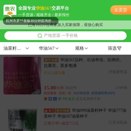
附近何**老板14分钟前成功采购
全国专业
华油567
交易平台
去卖货
附近胡**老板50分钟前获取了报价
一手货源 / 规格齐全 / 最新报价
杭州市罗**老板48分钟前询价供应商
已有10221位商家加入买家保障，请放心购买
杭州市姚**老板13小时前询价供应商
附近卢**老板24分钟前成功采购
产地货源 一手价格
附近葛**老板30分钟前询价供应商
油菜籽种子
华油567
规格
筛选
附近谢**老板14分钟前看了商品
附近康**老板57分钟前成功采购
华油567品种。出油率佳。抗倒伏。
抗重茬。荚多饱满
杭州市葛**老板6分钟前询价供应商
河南夏邑县
934人感兴趣
杭州市李**老板42分钟前获取了报价
杭州市蒋**老板1小时前询价供应商
15.00
元/袋
3袋起售
2小时前
杭州市王**老板20小时前看了商品
回头客多
货版一致
24小时发货
发货准时率100%
附近邓**老板18分钟前获取了报价
6年老店
老王瓜菜种子部
附近汤**老板12小时前看了商品
华油999油菜籽种子 华油777油
附近蒋**老板1分钟前看了商品
菜种子 华油567油菜种子
杭州市洪**老板55分钟前获取了报价
江苏沭阳县
已售37件+成交715元
附近陈**老板18小时前成功采购