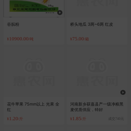
谷朊粉
桥头地瓜 3两~6两 红皮
10900.00
75.00
¥
/吨
¥
/箱
花牛苹果 75mm以上 光果 全
河南新乡获嘉县产一级净粮黑
红
麦优质供应，特好
1.20
1.85
¥
/斤
¥
/斤
成交740元