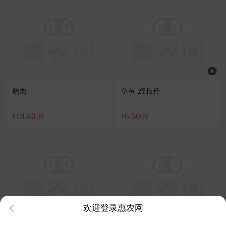
鹅肉
草鱼 2到5斤
18.80
6.50
¥
/斤
¥
/斤
欢迎登录惠农网