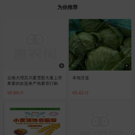
为你推荐
云南大理宾川夏雪梨大量上市
本地甘蓝
希要的欢迎来产地看货订购
0.80
0.42
¥
/斤
¥
/斤