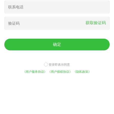
大叶古树普洱茶 散装 特级
小叶黄杨小苗
300.00
2.00
¥
/斤
¥
/棵
获取验证码
确定
登录即表示同意
济薯25红薯苗 济薯25
桂味荔枝 自家果园，果大味
《用户服务协议》
《用户授权协议》
《隐私政策》
美！
0.08
6.00
¥
/棵
¥
/斤
免费咨询底价
平台实力
今日已有1021人咨询
5000万用户的选择