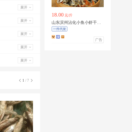
展开
18.00
元/斤
展开
山东滨州沾化小鱼小虾干，
产地货源直发，品质好货，
一件代发
欢迎咨询
展开
广告
展开
展开
1
/ 7