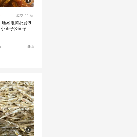
斤
成交1110元
 地摊电商批发湖
辣小鱼仔公鱼仔小
佛山
味