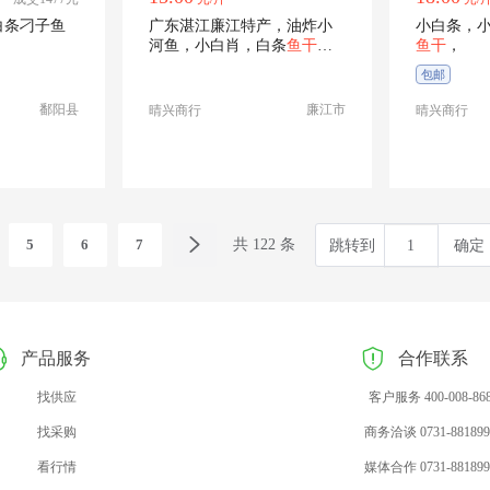
白条刁子鱼
广东湛江廉江特产，油炸小
小白条，
河鱼，小白肖，白条
鱼干
水
鱼干
，
产加工
包邮
鄱阳县
廉江市
晴兴商行
晴兴商行
5
6
7
共 122 条
跳转到
确定
产品服务
合作联系
找供应
客户服务 400-008-86
找采购
商务洽谈 0731-881899
看行情
媒体合作 0731-881899