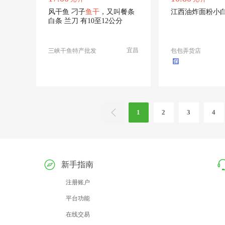
风干鱼 刁子
鱼干
，又叫餐条
江西油炸面粉小
白条 兰刀 有10至12公分
宜昌
三峡干鱼特产批发
包包弄货店
1
2
3
4
新手指南
注册账户
平台功能
在线交易