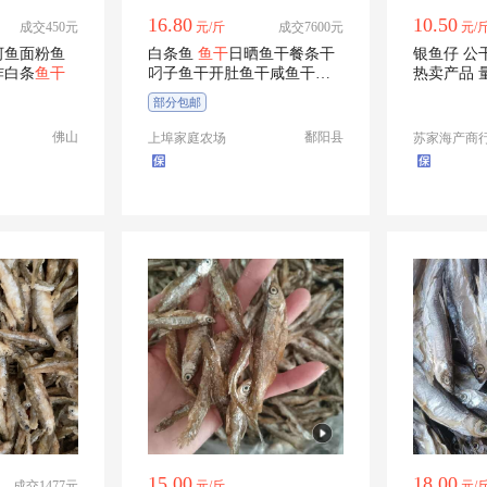
16.80
10.50
成交450元
元/斤
成交7600元
元/
河鱼面粉鱼
白条鱼
鱼干
日晒鱼干餐条干
银鱼仔 公
炸白条
鱼干
叼子鱼干开肚鱼干咸鱼干淡
水库鱼干
部分包邮
佛山
鄱阳县
上埠家庭农场
苏家海产商
15.00
18.00
成交1477元
元/斤
元/