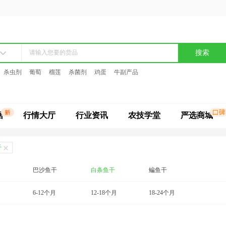
搜索
杀虫剂
葡萄
榴莲
杀菌剂
鸡蛋
牛副产品
据
行情大厅
行业资讯
农技学堂
严选商城
干
巴沙鱼干
白条鱼干
鳊鱼干
鲳鱼干
6-12个月
草鱼干
12-18个月
带鱼干
18-24个月
桂鱼干
公鱼干
海龙鱼干