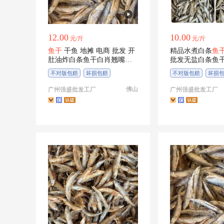
12.00
10.00
元/斤
元/斤
鱼干
干鱼 地摊 电商 批发 开
精品水煮白条
鱼
肚油炸白条鱼干白肖翘嘴鱼
批发无盐白条鱼
干
干货餐条鱼
不对版包赔
坏损包赔
不对版包赔
坏损
佛山
广州强盛批发工厂
广州强盛批发工厂