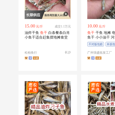
15.00
10.00
元/斤
成交1.1万元
元/斤
油炸干鱼
鱼干
白条餐条白肖
鱼干
干鱼 地摊 
小鱼干适合赶集摆地摊食堂
鱼干 小小油干 
不对版包赔
坏损
长沙
松柏鱼行
广州强盛批发工厂