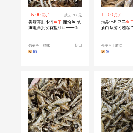
15.00
11.00
元/斤
成交1980元
元/斤
香酥开肚小河
鱼干
面粉鱼 地
精品油炸刁子
鱼
摊电商批发有盐油鱼干干鱼
油白条游刁翘嘴
鱼
佛山
强盛鱼干腊味
强盛鱼干腊味