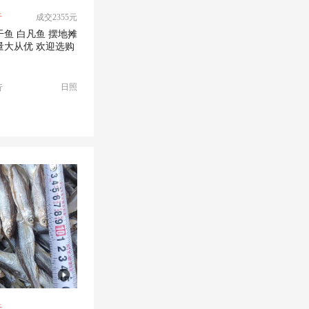
斤
成交2355元
干鱼 白凡鱼 摆地摊
热卖产品 量大从优 欢迎选购
日照
行
斤