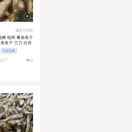
斤
成交3330元
地摊 电商 餐条鱼干
条鱼干 兰刀 白肖
坏损包赔
佛山
发工厂