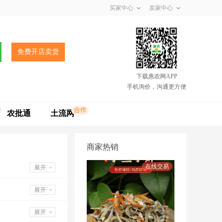
买家中心
卖家中心
免费开店卖货
下载惠农网APP
手机询价，沟通更方便
农批通
土流网
商家热销
展开
展开
展开