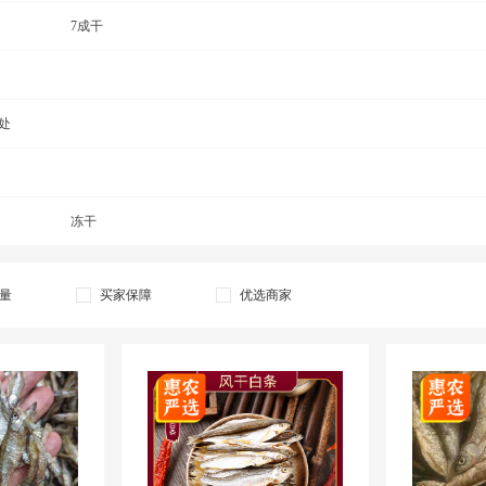
海燕鱼干
7成干
红珠鱼干
金昌鱼干
龙利鱼干
龙头鱼干
鲢鱼干
处
麦穗鱼干
明太鱼干
鳗鱼干
石斑鱼干
沙丁鱼干
笋壳鱼干
鳕鱼干
冻干
银鱼干
量
买家保障
优选商家