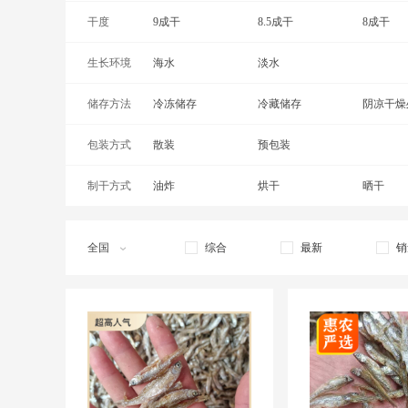
干度
红娘鱼干
9成干
黄鱼干
8.5成干
红鱼干
8成干
生长环境
鲣鱼干
海水
鲫鱼干
淡水
罗非鱼干
储存方法
鲈鱼干
冷冻储存
鲤鱼干
冷藏储存
马鲛鱼干
阴凉干燥
包装方式
泥鳅干
散装
偏口鱼干
预包装
青鱼干
制干方式
山坑鱼仔
油炸
鳝鱼干
烘干
三牙鱼干
晒干
全国
综合
最新
销