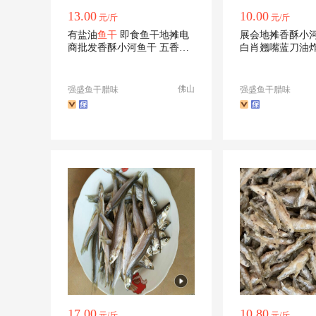
13.00
10.00
元/斤
元/斤
有盐油
鱼干
即食鱼干地摊电
展会地摊香酥小
商批发香酥小河鱼干 五香味
白肖翘嘴蓝刀油
鱼干
佛山
强盛鱼干腊味
强盛鱼干腊味
17.00
10.80
元/斤
元/斤