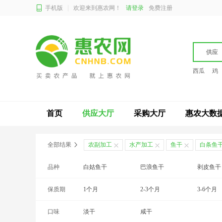
手机版
欢迎来到惠农网！
请登录
免费注册
供应
西瓜
鸡
首页
供应大厅
采购大厅
惠农大数
全部结果
农副加工
水产加工
鱼干
白条鱼
品种
白姑鱼干
巴浪鱼干
剥皮鱼干
保质期
鲅鱼干
1个月
柴鱼干
2-3个月
赤鱼干
3-6个月
口味
刁子鱼干
24个月以上
淡干
凤尾鱼干
咸干
钢鳅干