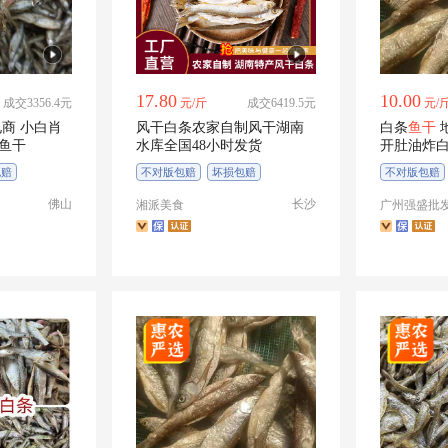
17.80
10.00
成交3356.4元
元/斤
成交6419.5元
元/
电商 小白肖
风干白条农家自制风干湖南
白条
鱼干
河鱼干
水库全国48小时发货
开肚油炸白
包赔
不对版包赔
坏损包赔
不对版包赔
一件代发
佛山
长沙
湘派美食
广州强盛批