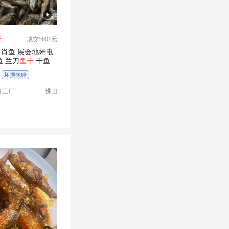
斤
成交5601元
肖鱼 展会地摊电
鱼 兰刀
鱼干
干鱼
坏损包赔
佛山
发工厂