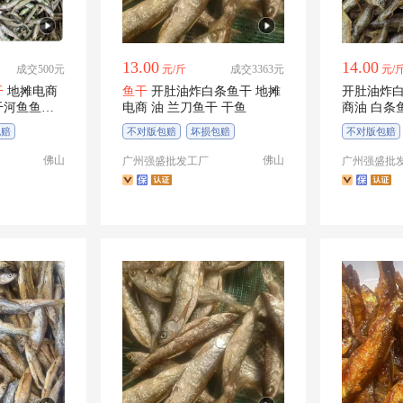
13.00
14.00
成交500元
元/斤
成交3363元
元/
干
地摊电商
鱼干
开肚油炸白条鱼干 地摊
开肚油炸白
干河鱼鱼仔
电商 油 兰刀鱼干 干鱼
商油 白条
包赔
不对版包赔
坏损包赔
不对版包赔
佛山
佛山
广州强盛批发工厂
广州强盛批