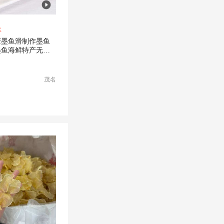
盒
胶墨鱼滑制作墨鱼
墨鱼海鲜特产无防
量大
茂名