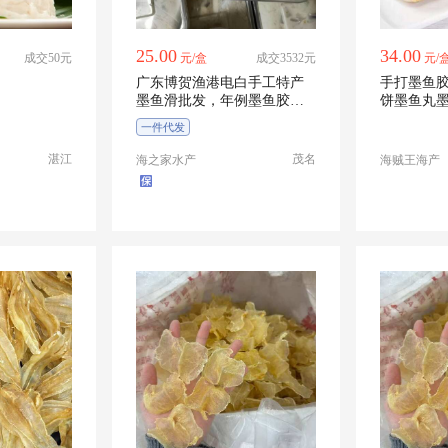
25.00
34.00
成交50元
元/盒
成交3532元
元/
广东博贺渔港电白手工特产
手打墨鱼
墨鱼滑批发，年例墨鱼胶
饼墨鱼丸
滑，酒席墨鱼饼
腐剂鲜嫩
一件代发
湛江
茂名
海之家水产
海贼王海产