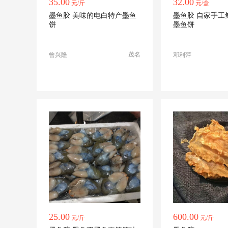
35.00
32.00
元/斤
元/盒
墨鱼胶 美味的电白特产墨鱼
墨鱼胶 自家手工
饼
墨鱼饼
茂名
曾兴隆
邓利萍
25.00
600.00
元/斤
元/斤