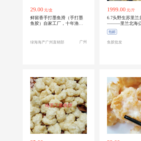
29.00
1999.00
元/盒
元/斤
鲜留香手打墨鱼滑（手打墨
6.7头野生苏里兰‮海北‬公‮
鱼胶）自家工厂，十年渔家
人
包邮
广州
绿海海产广州直销部
鱼胶批发