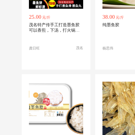
25.00
38.00
元/斤
元/斤
茂名特产传手工打造墨鱼胶
纯墨鱼胶
可以香煎，下汤，打火锅，
可酒店，电商
茂名
龚日旺
杨思伟