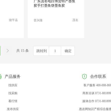
广东茂名电白博贺特产墨鱼
胶手打墨鱼饼墨鱼胶
饶平县
茂名
曾兴隆
共 15 条
跳转到
确定
产品服务
合作联系
找供应
客户服务 400-008-86
找采购
商务洽谈 0731-881899
看行情
媒体合作 0731-881899
发布供应
惠农网知识产权综合服