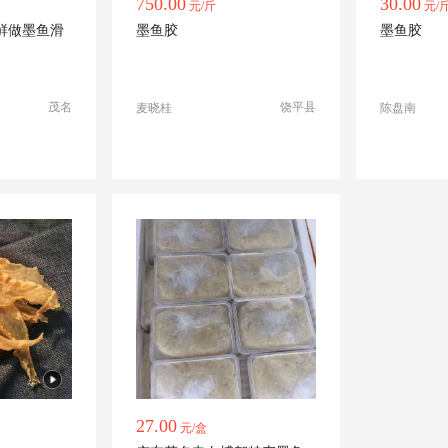
750.00
30.00
元/斤
元/
鲜做墨鱼滑
墨鱼胶
墨鱼胶
茂名
饶平县
麦晓桂
陈盘南
27.00
元/盒