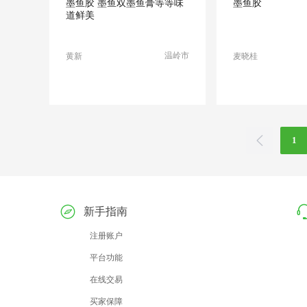
墨鱼胶 墨鱼双墨鱼膏等等味
墨鱼胶
道鲜美
温岭市
黄新
麦晓桂
1
新手指南
注册账户
平台功能
在线交易
买家保障