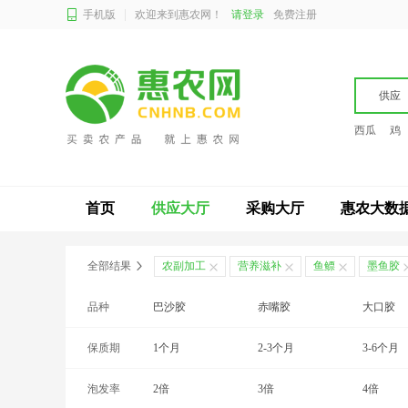
手机版
欢迎来到惠农网！
请登录
免费注册
供应
西瓜
鸡
首页
供应大厅
采购大厅
惠农大数
全部结果
农副加工
营养滋补
鱼鳔
墨鱼胶
品种
巴沙胶
赤嘴胶
大口胶
保质期
鳘鱼胶
1个月
鳗鱼胶
2-3个月
墨鱼胶
3-6个月
泡发率
24个月以上
2倍
3倍
4倍