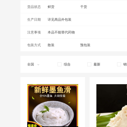
货品状态
鲜货
干货
生产日期
详见商品外包装
注意事项
本品不能替代药物
包装方式
散装
预包装
全国
综合
最新
销