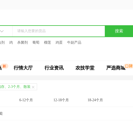
搜索
虫剂
鸡
杀菌剂
葡萄
榴莲
鸡蛋
牛副产品
据
行情大厅
行业资讯
农技学堂
严选商城
存、2-3个月、散装
6-12个月
12-18个月
18-24个月
处