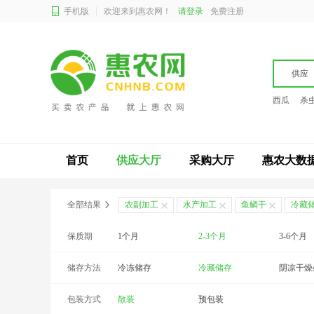
手机版
欢迎来到惠农网！
请登录
免费注册
供应
西瓜
杀
首页
供应大厅
采购大厅
惠农大数
全部结果
农副加工
水产加工
鱼鳞干
冷藏储
保质期
1个月
2-3个月
3-6个月
储存方法
24个月以上
冷冻储存
冷藏储存
阴凉干燥
包装方式
散装
预包装