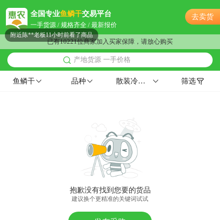
泰州市邓**老板32分钟前获取了报价
全国专业
鱼鳞干
交易平台
去卖货
泰州市洪**老板10小时前看了商品
一手货源 / 规格齐全 / 最新报价
附近陈**老板11小时前看了商品
已有10221位商家加入买家保障，请放心购买
附近宋**老板7小时前询价供应商
产地货源 一手价格
附近蔡**老板4分钟前成功采购
泰州市蒋**老板6小时前询价供应商
鱼鳞干
品种
散装冷藏储存3-6个月
筛选
泰州市孟**老板4分钟前询价供应商
泰州市胡**老板7小时前看了商品
附近郭**老板10分钟前成功采购
附近柳**老板11小时前成功采购
泰州市高**老板3分钟前获取了报价
附近李**老板2分钟前询价供应商
泰州市贺**老板7小时前获取了报价
附近薛**老板28分钟前成功采购
抱歉没有找到您要的货品
附近卢**老板51分钟前询价供应商
建议换个更精准的关键词试试
附近夏**老板10分钟前成功采购