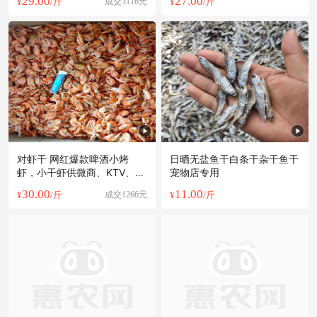
29.00
27.00
¥
/斤
成交3116元
¥
/斤
对虾干 网红爆款啤酒小烤
日晒无盐鱼干白条干杂干鱼干
虾，小干虾供微商、KTⅤ、电
宠物店专用
商平台
30.00
11.00
¥
/斤
成交1266元
¥
/斤