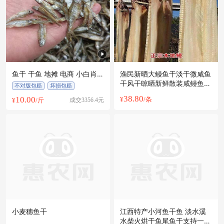
鱼干 干鱼 地摊 电商 小白肖鱼
渔民新晒大鳗鱼干淡干微咸鱼
干 小小油干 河鱼干
干风干晾晒新鲜散装咸鳗鱼干
不对版包赔
坏损包赔
货
38.80
10.00
¥
/条
¥
/斤
成交3356.4元
小麦穗鱼干
江西特产小河鱼干鱼 淡水溪
水柴火烘干鱼尾鱼干支持一件