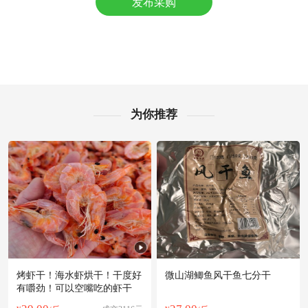
发布采购
附近江**老板3小时前询价供应商
附近曹**老板21小时前询价供应商
泰州市汤**老板6小时前获取了报价
泰州市岳**老板5小时前获取了报价
附近沈**老板12小时前询价供应商
附近李**老板4小时前看了商品
附近王**老板5小时前看了商品
为你推荐
泰州市严**老板10小时前成功采购
泰州市康**老板17小时前看了商品
附近苏**老板1小时前看了商品
附近汤**老板16分钟前看了商品
附近聂**老板3小时前成功采购
泰州市程**老板4小时前询价供应商
烤虾干！海水虾烘干！干度好
微山湖鲫鱼风干鱼七分干
有嚼劲！可以空嘴吃的虾干