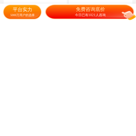
代发。
25.00
95.00
¥
/斤
¥
/斤
成交165元
免费咨询底价
平台实力
今日已有1021人咨询
5000万用户的选择
霞浦海带片，干海带片，挂晒
河虾干白虾干虾皮无壳虾大红
精品无沙海带片，去尾去黄叶
虾干虾仁
烂叶
7.60
21.00
¥
/斤
¥
/斤