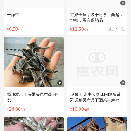
干海带
红娘子鱼，淡干角条，商超，
地摊，展会促销品
8.50
12.50
¥
/斤
¥
/斤
成交240元
霞浦本地干海带头昆布商用批
泥鳅干 水中人参休闲即食系
发
列泥鳅类产品下酒菜—麻辣泥
鳅条
26.00
10.00
¥
/斤
¥
/罐