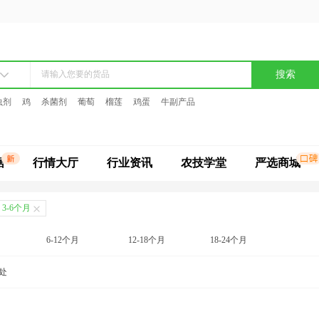
搜索
虫剂
鸡
杀菌剂
葡萄
榴莲
鸡蛋
牛副产品
据
行情大厅
行业资讯
农技学堂
严选商城
3-6个月
6-12个月
12-18个月
18-24个月
处