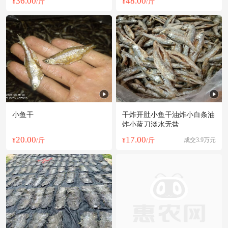
36.00
48.00
¥
/斤
¥
/斤
小鱼干
干炸开肚小鱼干油炸小白条油
炸小蓝刀淡水无盐
20.00
17.00
¥
/斤
¥
/斤
成交3.9万元