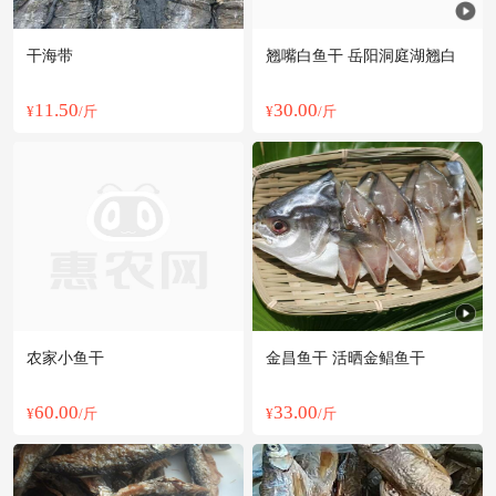
干海带
翘嘴白鱼干 岳阳洞庭湖翘白
11.50
30.00
¥
/斤
¥
/斤
农家小鱼干
金昌鱼干 活晒金鲳鱼干
60.00
33.00
¥
/斤
¥
/斤