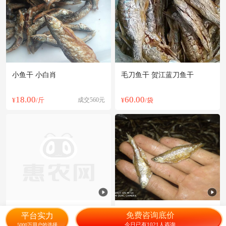
小鱼干 小白肖
毛刀鱼干 贺江蓝刀鱼干
18.00
60.00
¥
/斤
成交560元
¥
/袋
【干货】福建宁德干货海带结
小鱼干
免费咨询底价
平台实力
干净无沙40g/包现货包邮
不对版包赔
坏损包赔
今日已有1021人咨询
5000万用户的选择