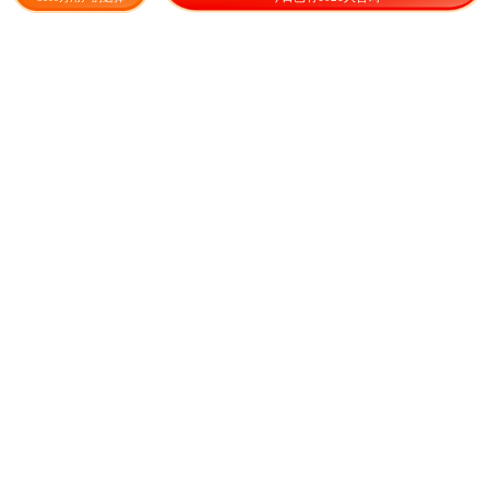
20.00
9.90
¥
/斤
¥
/袋
成交30.8元
水洗烘干海带头
干海带、散海带
29.00
7.20
¥
/斤
¥
/斤