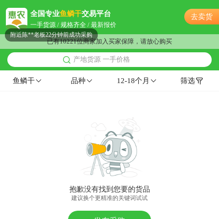
附近姜**老板2小时前成功采购
全国专业
鱼鳞干
交易平台
去卖货
盐城市郑**老板3小时前询价供应商
一手货源 / 规格齐全 / 最新报价
附近陈**老板22分钟前成功采购
已有10221位商家加入买家保障，请放心购买
盐城市葛**老板8小时前成功采购
产地货源 一手价格
附近孙**老板13小时前获取了报价
附近许**老板21小时前看了商品
鱼鳞干
品种
12-18个月
筛选
盐城市邓**老板20分钟前询价供应商
附近戚**老板4小时前询价供应商
附近蔡**老板9小时前获取了报价
附近齐**老板2小时前看了商品
附近周**老板18分钟前获取了报价
盐城市冯**老板23小时前成功采购
附近伍**老板9分钟前成功采购
盐城市梁**老板34分钟前看了商品
抱歉没有找到您要的货品
附近阳**老板40分钟前询价供应商
建议换个更精准的关键词试试
盐城市唐**老板59分钟前看了商品