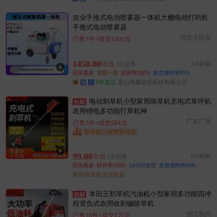
农业手推式电动喷雾器一体机大棚电动打药机
手推式电动喷雾器
河北玉田县
已售1件+成交1600元
1450.00
元/台
1台起售
5小时前
回头客多
货版一致
好评率100%
发货准时率95%
8年老店
唐山鸿威农业科技有限公司
电动割草机小型家用除草机充电式草坪机
农用锂电多功能打草机神
广东广州
已售3件+成交884元
割草机口碑榜第四名
99.00
元/台
1台起售
8小时前
回头客多
好评率100%
24小时发货
发货准时率94%
新科技农机百货批发
本田王割草机汽油机小型家用多功能四冲
程背负式农用收割锄除草机
浙江杭州
已售18件+成交1万元