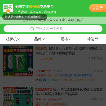
附近阳**老板29分钟前获取了报价
全国专业
植保机
交易平台
去卖货
附近严**老板4小时前成功采购
一手货源 / 规格齐全 / 最新报价
附近周**老板17小时前询价供应商
已有10221位商家加入买家保障，请放心购买
附近洪**老板12小时前询价供应商
产地货源 一手价格
附近王**老板19小时前成功采购
附近江**老板16小时前询价供应商
植保机
品种
规格
筛选
附近林**老板1小时前获取了报价
授粉器点花器喷花西红柿大樱桃西瓜
附近何**老板7小时前获取了报价
南瓜茄子不锈钢喷枪喷雾器
附近吴**老板47分钟前成功采购
河南扶沟县
115人感兴趣
附近林**老板7小时前成功采购
附近秦**老板30分钟前询价供应商
28.00
元/台
1台起售
5小时前
附近唐**老板51分钟前成功采购
回头客多
货版一致
24小时发货
发货准时率99%
8年老店
扶沟县益丰农销售有限公司
附近聂**老板22分钟前获取了报价
附近宋**老板8小时前成功采购
杨子60安洗瓶搅拌双电机电动喷雾
附近陈**老板29分钟前获取了报价
器21V高压打药机农用喷雾器
湖南长沙
已售4件+成交916元
附近胡**老板10分钟前询价供应商
打药机口碑榜第四名