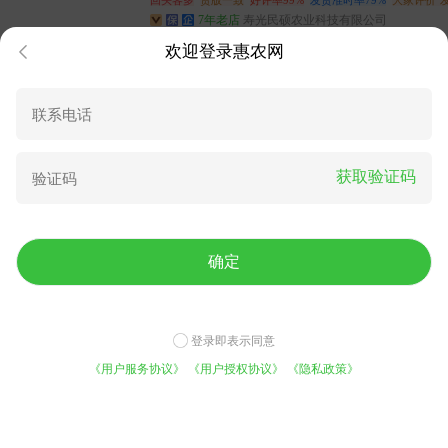
回头客多
货版一致
好评率99%
发货准时率79%
大家评价"
7年老店
寿光民硕农业科技有限公司
欢迎登录惠农网
打药机 喷雾器 超轻锂电池高压智能电动背负
式
山东沂南县
已售270件+成交3.3万元
82.00
元/台
30台起售
2小时前
获取验证码
回头客多
货版一致
好评率98%
发货准时率91%
经营年限全
8年老店
丰海农业有限公司黄奈经营部
努力加载中…
确定
关于我们
联系我们
快速注册
APP
APP
登录即表示同意
客户端
触屏版
《用户服务协议》
《用户授权协议》
《隐私政策》
@2013-2020 惠农网版权所有
湘ICP备13007354号-1
免费咨询底价
平台实力
今日已有1021人咨询
5000万用户的选择