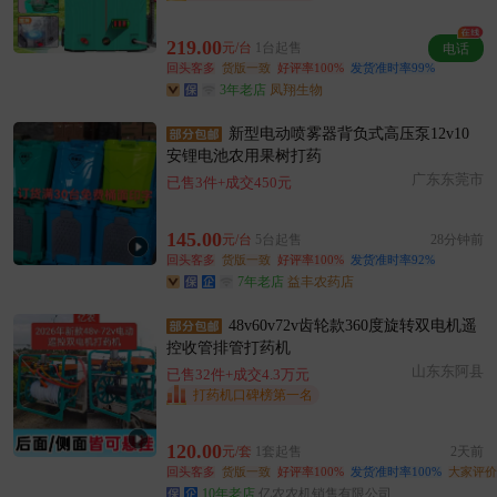
附近罗**老板10分钟前看了商品
附近柳**老板14分钟前成功采购
219.00
元/台
1台起售
电话
附近冯**老板4小时前成功采购
回头客多
货版一致
好评率100%
发货准时率99%
3年老店
凤翔生物
附近王**老板1分钟前看了商品
附近张**老板6小时前获取了报价
新型电动喷雾器背负式高压泵12v10
附近林**老板4小时前成功采购
安锂电池农用果树打药
广东东莞市
附近杨**老板5小时前获取了报价
已售3件+成交450元
附近贺**老板43分钟前看了商品
145.00
元/台
5台起售
28分钟前
附近朱**老板23小时前成功采购
回头客多
货版一致
好评率100%
发货准时率92%
附近曹**老板59分钟前看了商品
7年老店
益丰农药店
附近朱**老板17分钟前询价供应商
48v60v72v齿轮款360度旋转双电机遥
附近冯**老板31分钟前获取了报价
控收管排管打药机
山东东阿县
已售32件+成交4.3万元
打药机口碑榜第一名
120.00
元/套
1套起售
2天前
回头客多
货版一致
好评率100%
发货准时率100%
大家评价
10年老店
亿农农机销售有限公司