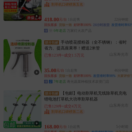
割草机口碑榜第五名
418.00
元/台
1台起售
22分钟前
回头客多
货版一致
好评率100%
24小时发货
发货准时率92
6年老店
万家灯火农产品
手动喷花授粉器（全不锈钢）：省时
省力、提高座果率！赠送2米管
山东寿光市
已售123件+成交1.5万元
35.00
元/台
1台起售
46分钟前
回头客多
货版一致
好评率100%
发货准时率98%
大家评价"
7年老店
寿光蔬菜种植技术农资门店
【包邮】电动割草机无线除草机充电
锂电池打草机大功率割草机器
山东寿光市
已售129件+成交4万元
割草机口碑榜第二名
168.00
元/台
1台起售
5小时前