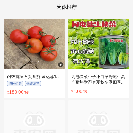
为你推荐
耐热抗病石头番茄 金达菲108
闪电快菜种子小白菜籽速生高
番茄种子 耐热抗病 硬度高
产耐热耐湿春夏秋冬季四季青
假种必赔
保证发芽
蔬菜种籽
4.00
180.00
¥
/袋
¥
/袋