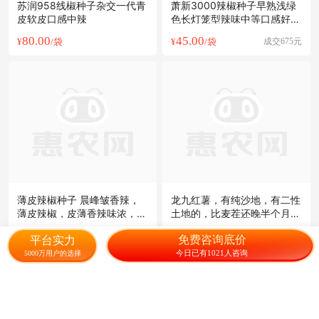
苏润958线椒种子杂交一代青
萧新3000辣椒种子早熟浅绿
皮软皮口感中辣
色长灯笼型辣味中等口感好产
量高
80.00
45.00
¥
/袋
¥
/袋
成交675元
薄皮辣椒种子 晨峰皱香辣，
龙九红薯，有纯沙地，有二性
薄皮辣椒，皮薄香辣味浓，坐
土地的，比麦茬还晚半个月可
果多，采收期长。
以储存
40.00
0.70
¥
/包
成交240元
¥
/斤
免费咨询底价
平台实力
今日已有1021人咨询
5000万用户的选择