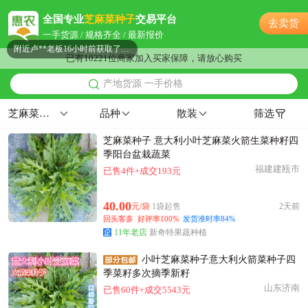
附近彭**老板21小时前获取了报价
全国专业
芝麻菜种子
交易平台
去卖货
连云港市吕**老板18分钟前看了商品
一手货源 / 规格齐全 / 最新报价
附近卢**老板16小时前获取了报价
已有10221位商家加入买家保障，请放心购买
连云港市张**老板1小时前询价供应商
产地货源 一手价格
连云港市胡**老板17小时前看了商品
附近朱**老板10小时前询价供应商
芝麻菜种子
品种
散装
筛选
附近何**老板17小时前询价供应商
芝麻菜种子 意大利小叶芝麻菜火箭生菜种籽四
附近何**老板20小时前成功采购
季阳台盆栽蔬菜
连云港市吕**老板11小时前询价供应商
福建建瓯市
已售4件+成交193元
附近梁**老板21小时前获取了报价
连云港市宁**老板6分钟前获取了报价
40.00
元/袋
1袋起售
2天前
附近邹**老板11分钟前获取了报价
回头客多
好评率100%
发货准时率84%
11年老店
新奇特果蔬种植
附近曹**老板16小时前询价供应商
连云港市陈**老板37分钟前看了商品
小叶芝麻菜种子意大利火箭菜种子四
附近孟**老板15分钟前询价供应商
季菜籽多次摘季新籽
山东济南
已售60件+成交5543元
连云港市康**老板14分钟前询价供应商