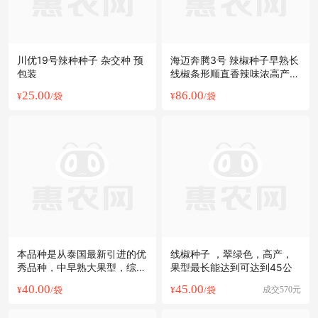
川优19号辣种种子 杂交种 预
海迈奔腾3号 辣椒种子早熟长
包装
线椒条形顺直香辣味浓高产基
地大田
25.00
86.00
¥
/袋
¥
/袋
本品种是从泰国最新引进的优
线椒种子 ，翠绿色，高产，
秀品种，中早熟大果型，综合
果型最长能达到可达到45公
抗病强。
40.00
45.00
¥
/袋
¥
/袋
成交570元