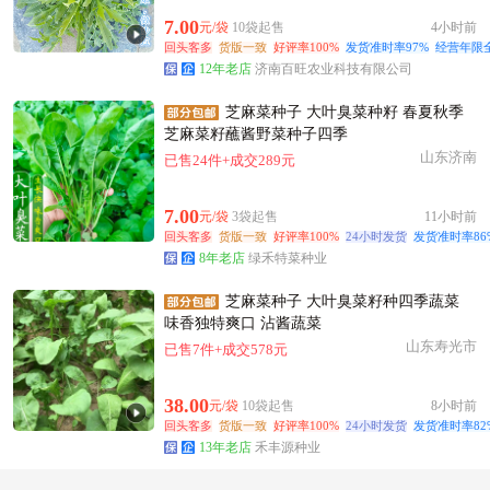
附近高**老板31分钟前看了商品
7.00
元/袋
10袋起售
4小时前
附近夏**老板36分钟前询价供应商
回头客多
货版一致
好评率100%
发货准时率97%
经营年限全
连云港市曹**老板8小时前成功采购
12年老店
济南百旺农业科技有限公司
连云港市郭**老板23小时前询价供应商
芝麻菜种子 大叶臭菜种籽 春夏秋季
附近杨**老板12小时前询价供应商
芝麻菜籽蘸酱野菜种子四季
连云港市阳**老板7小时前获取了报价
山东济南
已售24件+成交289元
附近谢**老板22小时前成功采购
附近高**老板7小时前获取了报价
7.00
元/袋
3袋起售
11小时前
回头客多
连云港市齐**老板23分钟前询价供应商
货版一致
好评率100%
24小时发货
发货准时率86
8年老店
绿禾特菜种业
连云港市李**老板16小时前看了商品
附近孟**老板4小时前看了商品
芝麻菜种子 大叶臭菜籽种四季蔬菜
味香独特爽口 沾酱蔬菜
连云港市彭**老板22小时前询价供应商
山东寿光市
已售7件+成交578元
连云港市周**老板38分钟前看了商品
38.00
元/袋
10袋起售
8小时前
回头客多
货版一致
好评率100%
24小时发货
发货准时率82
13年老店
禾丰源种业