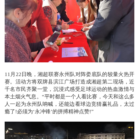
11月22日晚，湘超联赛永州队对阵娄底队的较量火热开
赛。活动方将双牌县滨江广场打造成湘超第二现场，近
千名市民齐聚一堂，沉浸式感受足球运动的热血激情与
本土烟火气息。“平时都是一个人看比赛，今天和这么多
人一起为永州队呐喊，还能边看球边竞猜赢礼品，太过
瘾了!必须为‘永冲锋’的拼搏精神点赞!”